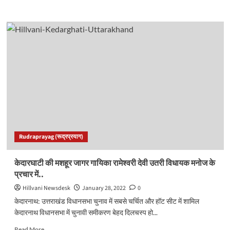
more
about
यहां
राष्ट्रीय
राजमार्ग
पर
हुआ
दर्दनाक
सड़क
हादसा,
2
की
मौत
2
Rudraprayag (रूद्रप्रयाग)
घायल..
केदारघाटी की मशहूर जागर गायिका रामेश्वरी देवी उतरी विधायक मनोज के
प्रचार में..
Hillvani Newsdesk
January 28, 2022
0
केदारनाथ: उत्तराखंड विधानसभा चुनाव में सबसे चर्चित और हॉट सीट में शामिल
केदारनाथ विधानसभा में चुनावी समीकरण बेहद दिलचस्प हो...
Read
Read More