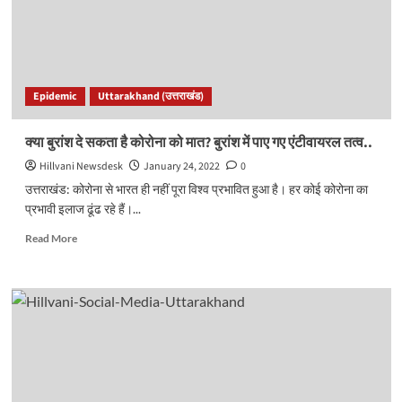
की
अश्लील
टिप्पणी,
मुख्यमंत्री
को
Epidemic
Uttarakhand (उत्तराखंड)
भी
नहीं
बख्शा..
क्या बुरांश दे सकता है कोरोना को मात? बुरांश में पाए गए एंटीवायरल तत्व..
Hillvani Newsdesk
January 24, 2022
0
उत्तराखंड: कोरोना से भारत ही नहीं पूरा विश्व प्रभावित हुआ है। हर कोई कोरोना का
प्रभावी इलाज ढूंढ रहे हैं।...
Read
Read More
more
about
क्या
बुरांश
दे
सकता
है
कोरोना
को