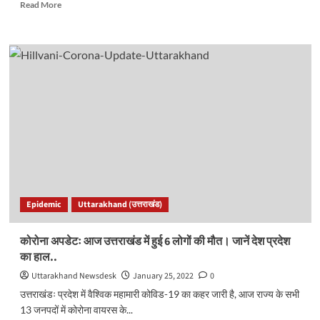
Read
Read More
more
about
कांग्रेस
में
बवाल।
कुछ
सीटों
पर
बदल
सकती
है
अपने
प्रत्याशी-
सूत्र
Epidemic
Uttarakhand (उत्तराखंड)
कोरोना अपडेटः आज उत्तराखंड में हुई 6 लोगों की मौत। जानें देश प्रदेश
का हाल..
Uttarakhand Newsdesk
January 25, 2022
0
उत्तराखंडः प्रदेश में वैश्विक महामारी कोविड-19 का कहर जारी है, आज राज्य के सभी
13 जनपदों में कोरोना वायरस के...