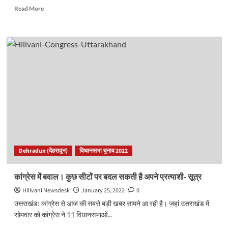
लिस्ट..
Read
Read More
more
about
देवभूमि
के
सपूत
पुरूषोत्तम
जोशी
को
मिलेगा
सहरानीय
सेवा
पदक..
Dehradun (देहरादून)
विधानसभा चुनाव 2022
कांग्रेस में बवाल। कुछ सीटों पर बदल सकती है अपने प्रत्याशी- सूत्र
Hillvani Newsdesk
January 25, 2022
0
उत्तराखंड: कांग्रेस से आज की सबसे बड़ी खबर सामने आ रही है। जहां उत्तराखंड में
सोमवार को कांग्रेस ने 11 विधानसभाओं...