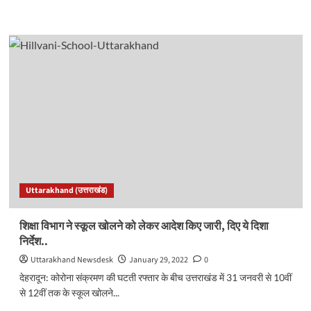
more
about
<strong>उत्तराखंड
के</strong>
<strong>युवाओं
के
लिए
निकाली
भर्ती,
पढ़ें
पूरी
जानकारी…
</strong>
Uttarakhand (उत्तराखंड)
शिक्षा विभाग ने स्कूल खोलने को लेकर आदेश किए जारी, दिए ये दिशा
निर्देश..
Uttarakhand Newsdesk
January 29, 2022
0
देहरादून: कोरोना संक्रमण की घटती रफ्तार के बीच उत्तराखंड में 31 जनवरी से 10वीं
से 12वीं तक के स्कूल खोलने...