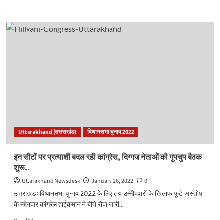
more
about
<strong>आखिरकार
विरोध
के
चलते
कांग्रेस
ने
इन
पांच
सीटों
पर
बदले
प्रत्याशी..
Uttarakhand (उत्तराखंड)
विधानसभा चुनाव 2022
</strong>
इन सीटों पर प्रत्याशी बदल रही कांग्रेस, दिग्गज नेताओं की गुपचुप बैठक
शुरू..
Uttarakhand Newsdesk
January 26, 2022
0
उत्तराखंडः विधानसभा चुनाव 2022 के लिए तय उम्मीदवारों के खिलाफ फूटे असंतोष
के मद्देनजर कांग्रेस हाईकमान ने बीते रोज जारी...
Read