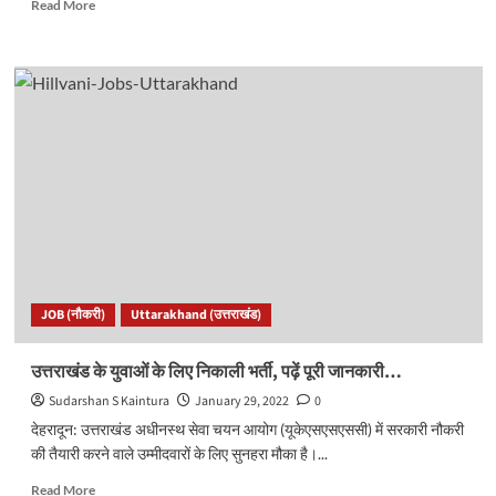
Read
Read More
more
about
<strong>चुनावी
भ्रमण:
इस
विधानसभा
में
हर
चुनाव
में
बदला
विधायक,
क्या
टूटेगा
JOB (नौकरी)
Uttarakhand (उत्तराखंड)
ये
ट्रेंड?
</strong>
उत्तराखंड के
युवाओं के लिए निकाली भर्ती, पढ़ें पूरी जानकारी…
Sudarshan S Kaintura
January 29, 2022
0
देहरादून: उत्तराखंड अधीनस्थ सेवा चयन आयोग (यूकेएसएसएससी) में सरकारी नौकरी
की तैयारी करने वाले उम्मीदवारों के लिए सुनहरा मौका है।...
Read
Read More