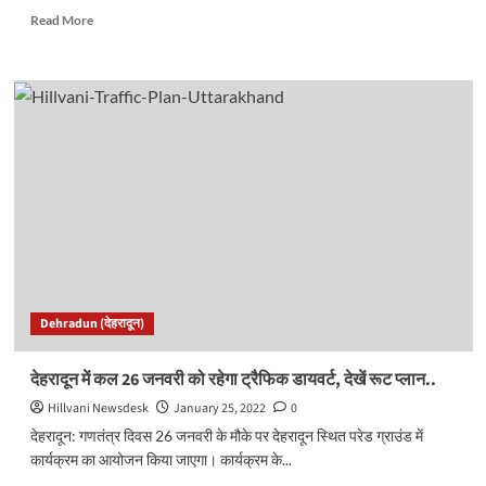
Read
Read More
more
about
कोरोना
अपडेटः
आज
उत्तराखंड
में
हुई
6
लोगों
की
मौत।
जानें
देश
Dehradun (देहरादून)
प्रदेश
का
हाल..
देहरादून में कल 26 जनवरी को रहेगा ट्रैफिक डायवर्ट, देखें रूट प्लान..
Hillvani Newsdesk
January 25, 2022
0
देहरादून: गणतंत्र दिवस 26 जनवरी के मौके पर देहरादून स्थित परेड ग्राउंड में
कार्यक्रम का आयोजन किया जाएगा। कार्यक्रम के...