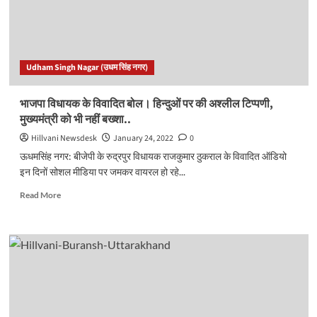
ने
भरा
नामांकन
पत्र..
Udham Singh Nagar (उधम सिंह नगर)
भाजपा विधायक के विवादित बोल। हिन्दुओं पर की अश्लील टिप्पणी,
मुख्यमंत्री को भी नहीं बख्शा..
Hillvani Newsdesk
January 24, 2022
0
ऊधमसिंह नगर: बीजेपी के रुद्रपुर विधायक राजकुमार ठुकराल के विवादित ऑडियो
इन दिनों सोशल मीडिया पर जमकर वायरल हो रहे...
Read
Read More
more
about
भाजपा
विधायक
के
विवादित
बोल।
हिन्दुओं
पर