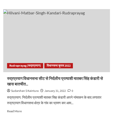
about
<strong>एसटीएफ
ने
गाड़ी
से
बरामद
की
लाखों
की
स्मैक,
गाड़ी
में
लिखा
Rudraprayag (रूद्रप्रयाग)
विधानसभा चुनाव 2022
था
उत्तराखंड
सरकार..
रुद्रप्रयाग विधानसभा सीट से निर्दलीय प्रत्याशी मातबर सिंह कंडारी से
</strong>
खास बातचीत..
Sudarshan S Kaintura
January 31, 2022
0
रुद्रप्रयाग: निर्दलीय प्रत्याशी मातबर सिह कंडारी अपने नांमाकन के बाद लगातार
रुद्रप्रयाग विधानसभा क्षेत्र के गांव का भ्रमण कर आम...
Read
Read More