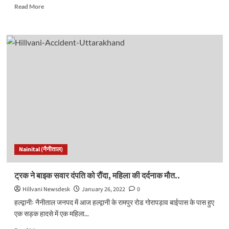
Read
Read More
more
about
आज
जारी
हो
सकती
है
भाजपा
प्रत्याशियों
की
दूसरी
सूची,
इन
सीटों
Nainital (नैनीताल)
पर
छूटे
पसीने..
ट्रक ने बाइक सवार दंपति को रौंदा, महिला की दर्दनाक मौत..
Hillvani Newsdesk
January 26, 2022
0
हल्द्वानीः नैनीताल जनपद में आज हल्द्वानी के रामपुर रोड गोरापड़ाव बाईपास के पास हुए
एक सड़क हादसे में एक महिला...
Read