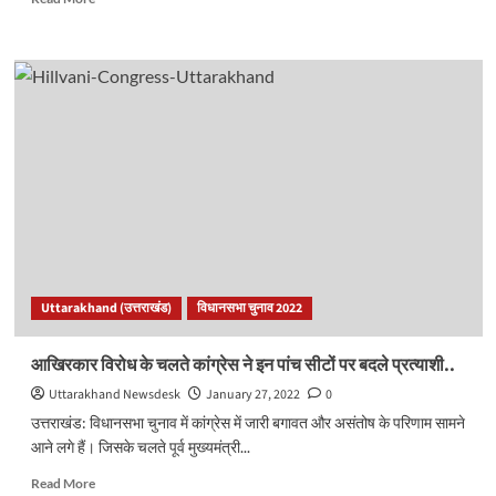
more
about
केदारघाटी
की
मशहूर
जागर
गायिका
रामेश्वरी
देवी
उतरी
विधायक
मनोज
के
प्रचार
Uttarakhand (उत्तराखंड)
विधानसभा चुनाव 2022
में..
आखिरकार विरोध के चलते कांग्रेस ने इन पांच सीटों पर बदले प्रत्याशी..
Uttarakhand Newsdesk
January 27, 2022
0
उत्तराखंड: विधानसभा चुनाव में कांग्रेस में जारी बगावत और असंतोष के परिणाम सामने
आने लगे हैं। जिसके चलते पूर्व मुख्यमंत्री...
Read
Read More