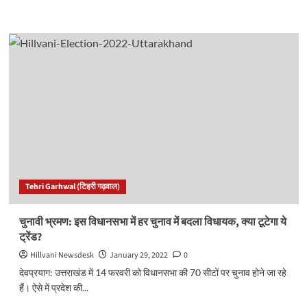
more
about
<strong>रुद्रप्रयाग
विधानसभा
सीट
से
निर्दलीय
प्रत्याशी
मातबर
सिंह
कंडारी
से
खास
बातचीत..
Tehri Garhwal (टिहरी गढ़वाल)
</strong>
चुनावी भ्रमण: इस विधानसभा में हर चुनाव में बदला विधायक, क्या टूटेगा ये
ट्रेंड?
Hillvani Newsdesk
January 29, 2022
0
देवप्रयाग: उत्तराखंड में 14 फरवरी को विधानसभा की 70 सीटों पर चुनाव होने जा रहे
हैं। ऐसे में प्रदेश की...