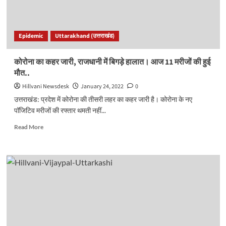
के
झटके..
Epidemic
Uttarakhand (उत्तराखंड)
कोरोना का कहर जारी, राजधानी में बिगड़े हालात। आज 11 मरीजों की हुई
मौत..
Hillvani Newsdesk
January 24, 2022
0
उत्तराखंड: प्रदेश में कोरोना की तीसरी लहर का कहर जारी है। कोरोना के नए
पॉजिटिव मरीजों की रफ्तार थमती नहीं...
Read
Read More
more
about
कोरोना
का
कहर
जारी,
राजधानी
में
बिगड़े
हालात।