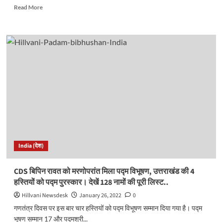
Read
Read More
more
about
भाजपा
और
कांग्रेस
की
कई
विधानसभा
सीटों
पर
असंतोष,
बगावत
दोनों
तरफ
India (देश)
बराबर..
CDS बिपिन रावत को मरणोपरांत मिला पद्म विभूषण, उत्तराखंड की 4
हस्तियों को पद्म पुरस्कार। देखें 128 नामों की पूरी लिस्ट..
Hillvani Newsdesk
January 26, 2022
0
गणतंत्र दिवस पर इस बार चार हस्तियों को पद्म विभूषण सम्मान दिया गया है। पद्म
भूषण सम्मान 17 और पद्मश्री...