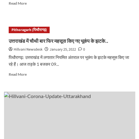
Read
Read More
more
about
रामनगर
से
Pithoragarh (पिथौरागढ़)
हरीश
रावत
उत्तराखंड में चौथी बार फिर महसूस किए गए भूकंप के झटके..
का
Hillvani Newsdesk
January 25, 2022
0
टिकट
फाइनल,
पिथौरागढ़: उत्तराखंड में लगातार नियमित अंतराल पर भूकंप के झटके महसूस किए जा
दिलचस्प
रहे हैं। आज तड़के 1 बजकर 09...
होने
वाला
Read
Read More
है
more
मुकाबला..
about
उत्तराखंड
में
चौथी
बार
फिर
महसूस
किए
गए
भूकंप