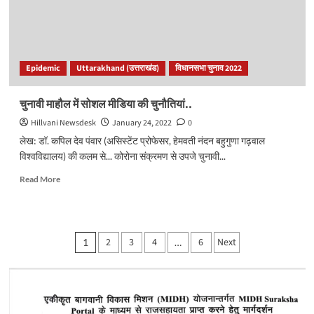
मात?
बुरांश
में
पाए
गए
Epidemic
Uttarakhand (उत्तराखंड)
विधानसभा चुनाव 2022
एंटीवायरल
तत्व..
चुनावी माहौल में सोशल मीडिया की चुनौतियां..
Hillvani Newsdesk
January 24, 2022
0
लेख: डॉ. कपिल देव पंवार (असिस्टेंट प्रोफेसर, हेमवती नंदन बहुगुणा गढ़वाल
विश्वविद्यालय) की कलम से... कोरोना संक्रमण से उपजे चुनावी...
Read
Read More
more
about
चुनावी
माहौल
Posts
2
3
4
6
Next
1
…
में
pagination
सोशल
मीडिया
की
चुनौतियां..