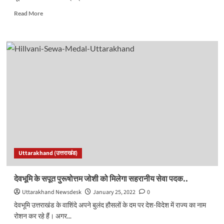
Read
Read More
more
about
CDS
बिपिन
रावत
को
मरणोपरांत
मिला
पद्म
विभूषण,
उत्तराखंड
की
4
हस्तियों
Uttarakhand (उत्तराखंड)
को
पद्म
पुरस्कार।
देवभूमि के सपूत पुरूषोत्तम जोशी को मिलेगा सहरानीय सेवा पदक..
देखें
Uttarakhand Newsdesk
January 25, 2022
0
128
नामों
देवभूमि उत्तराखंड के वाशिंदे अपने बुलंद हौसलों के दम पर देश-विदेश में राज्य का नाम
की
रोशन कर रहे हैं। अगर...
पूरी