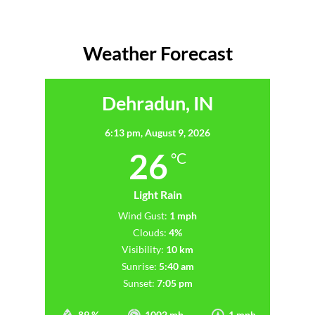
Weather Forecast
Dehradun, IN
6:13 pm,
August 9, 2026
26
°C
Light Rain
Wind Gust:
1 mph
Clouds:
4%
Visibility:
10 km
Sunrise:
5:40 am
Sunset:
7:05 pm
89 %
1002 mb
1 mph