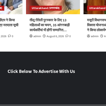
ड)
Uttarakhand (उत्तराखंड)
Uttarakhand (
ीएम ने किया
तीलू रौतेली पुरस्कार के लिए 13
मसूरी विधानसभ
त्र मतदाता सूची
महिलाओं का चयन, 35 आंगनबाड़ी
विकास योजनाओं
कार्यकर्तियां भी होंगी सम्मानित…
ने किया लोकार्
, 2026
0
admin
August 6, 2026
0
admin
A
Click Below To Advertise With Us