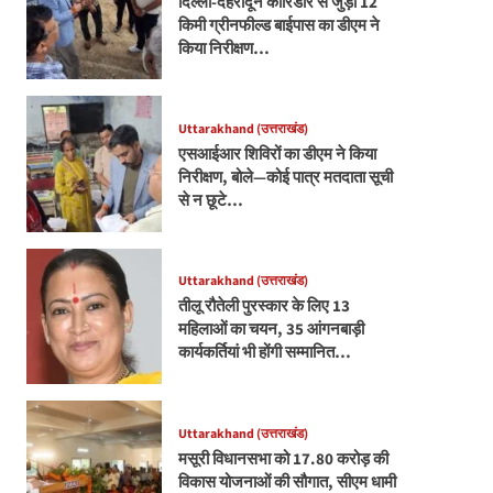
दिल्ली-देहरादून कॉरिडोर से जुड़ी 12
किमी ग्रीनफील्ड बाईपास का डीएम ने
किया निरीक्षण…
Uttarakhand (उत्तराखंड)
एसआईआर शिविरों का डीएम ने किया
निरीक्षण, बोले—कोई पात्र मतदाता सूची
से न छूटे…
Uttarakhand (उत्तराखंड)
तीलू रौतेली पुरस्कार के लिए 13
महिलाओं का चयन, 35 आंगनबाड़ी
कार्यकर्तियां भी होंगी सम्मानित…
Uttarakhand (उत्तराखंड)
मसूरी विधानसभा को 17.80 करोड़ की
विकास योजनाओं की सौगात, सीएम धामी