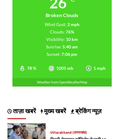
26
Broken Clouds
Wind Gust:
2 mph
Clouds:
76%
Visibility:
10 km
Sunrise:
5:40 am
Sunset:
7:06 pm
78 %
1005 mb
1 mph
Weather from OpenWeatherMap
ताज़ा खबरें
मुख्य खबरें
ब्रेकिंग न्यूज़
Uttarakhand (उत्तराखंड)