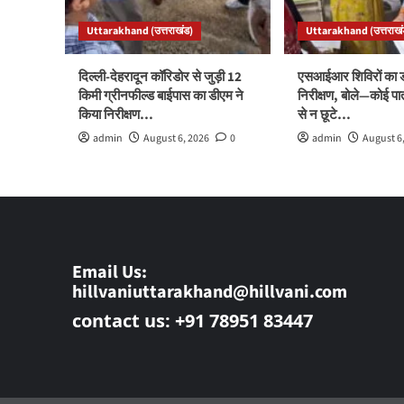
Uttarakhand (उत्तराखंड)
Uttarakhand (उत्तराखं
दिल्ली-देहरादून कॉरिडोर से जुड़ी 12
एसआईआर शिविरों का ड
किमी ग्रीनफील्ड बाईपास का डीएम ने
निरीक्षण, बोले—कोई पा
किया निरीक्षण…
से न छूटे…
admin
August 6, 2026
0
admin
August 6
Email Us:
hillvaniuttarakhand@hillvani.com
contact us: +91 78951 83447