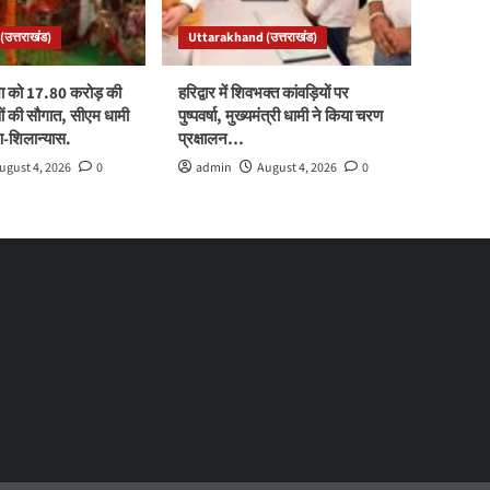
उत्तराखंड)
Uttarakhand (उत्तराखंड)
ा को 17.80 करोड़ की
हरिद्वार में शिवभक्त कांवड़ियों पर
 की सौगात, सीएम धामी
पुष्पवर्षा, मुख्यमंत्री धामी ने किया चरण
पण-शिलान्यास.
प्रक्षालन…
ugust 4, 2026
0
admin
August 4, 2026
0