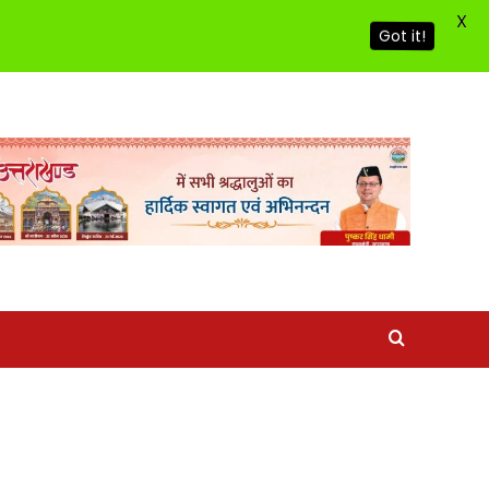
X
Got it!