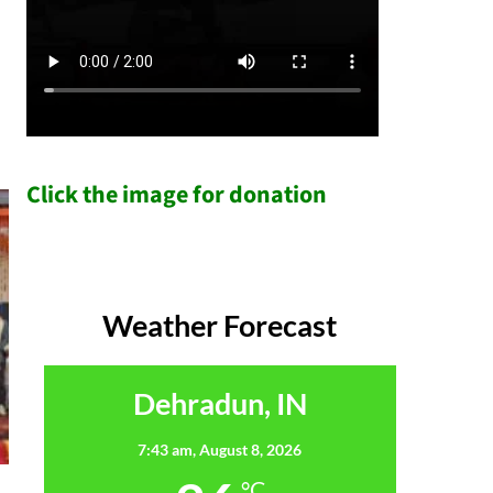
Click the image for donation
Weather Forecast
Dehradun, IN
7:43 am,
August 8, 2026
°C