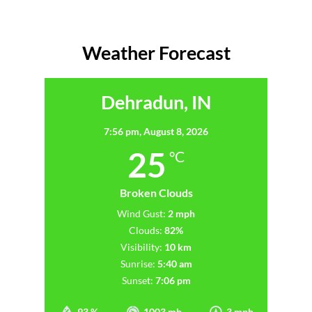
Weather Forecast
Dehradun, IN
7:56 pm,
August 8, 2026
25
°C
Broken Clouds
Wind Gust:
2 mph
Clouds:
82%
Visibility:
10 km
Sunrise:
5:40 am
Sunset:
7:06 pm
93 %
1003 mb
3 mph