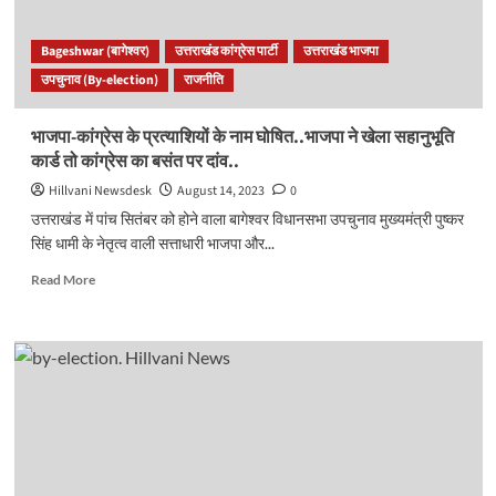
क्या
हकीकत
Bageshwar (बागेश्वर)
उत्तराखंड कांग्रेस पार्टी
उत्तराखंड भाजपा
में
उपचुनाव (By-election)
राजनीति
बदल
सकता
है
भाजपा-कांग्रेस के प्रत्याशियों के नाम घोषित..भाजपा ने खेला सहानुभूति
नाम?
कार्ड तो कांग्रेस का बसंत पर दांव..
Hillvani Newsdesk
August 14, 2023
0
उत्तराखंड में पांच सितंबर को होने वाला बागेश्वर विधानसभा उपचुनाव मुख्यमंत्री पुष्कर
सिंह धामी के नेतृत्व वाली सत्ताधारी भाजपा और...
Read
Read More
more
about
भाजपा-
कांग्रेस
के
प्रत्याशियों
के
नाम
घोषित..भाजपा
ने