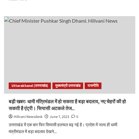
more
about
प्रधानमंत्री
की
डिग्री
पर
क्या
है
विवाद…
क्यों
फिर
कोर्ट
पहुंचे
केजरीवाल?
Uttarakhand (उत्तराखंड)
मुख्यमंत्री उत्तराखंड
राजनीति
30
जून
को
बड़ी खबरः धामी मंत्रिमंडल में हो सकता है बड़ा बदलाव, नए चेहरों की हो
होगी
सकती है एंट्री। सियासी अटकले तेज..
सुनवाई..
Hillvani Newsdesk
June 7, 2023
0
उत्तराखंड में एक बार फिर सियासी हलचल बढ़ गई है। प्रदेश में जल्द ही धामी
मंत्रीमंडल में बड़ा बदलाव देखने...