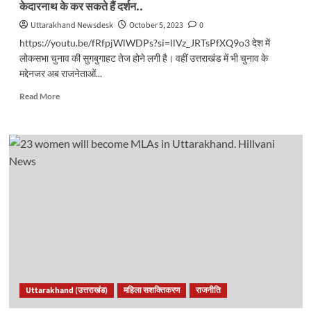
केदारनाथ के कर सकते हैं दर्शन..
Uttarakhand Newsdesk
October 5, 2023
0
https://youtu.be/fRfpjWlWDPs?si=llVz_JRTsPfXQ9o3 देश में
लोकसभा चुनाव की सुगबुगाहट तेज होने लगी है। वहीं उत्तराखंड में भी चुनाव के
मद्देनजर अब राजनेताओं...
Read
Read More
more
about
लोकसभा
चुनाव
से
पहले
मुख्यमंत्री
योगी
का
उत्तराखंड
दौरा,
भगवान
केदारनाथ
के
Uttarakhand (उत्तराखंड)
महिला सशक्तिकरण
राजनीति
कर
सकते