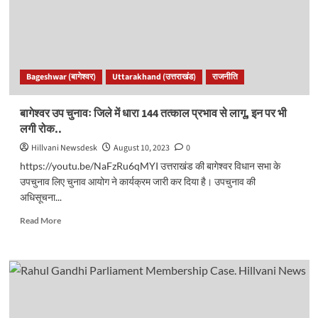
किया
3
नामों
का
पैनल,
Bageshwar (बागेश्वर)
Uttarakhand (उत्तराखंड)
राजनीति
इनको
टिकट
मिलना
बागेश्वर उप चुनावः जिले में धारा 144 तत्काल प्रभाव से लागू, इन पर भी
लगभग
लगी रोक..
तय..
Hillvani Newsdesk
August 10, 2023
0
https://youtu.be/NaFzRu6qMYI उत्तराखंड की बागेश्वर विधान सभा के
उपचुनाव लिए चुनाव आयोग ने कार्यक्रम जारी कर दिया है। उपचुनाव की
अधिसूचना...
Read
Read More
more
about
बागेश्वर
उप
चुनावः
जिले
में