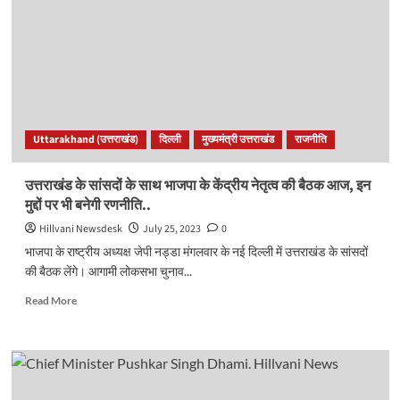
नई
केंद्रीय
टीम।
उत्तराखंड
का
कोई
नेता
राष्ट्रीय
Uttarakhand (उत्तराखंड)
दिल्ली
मुख्यमंत्री उत्तराखंड
राजनीति
स्तर
का
नहीं?
उत्तराखंड के सांसदों के साथ भाजपा के केंद्रीय नेतृत्व की बैठक आज, इन
त्रिवेंद्र
मुद्दों पर भी बनेगी रणनीति..
का
भी
Hillvani Newsdesk
July 25, 2023
0
सपना
भाजपा के राष्ट्रीय अध्यक्ष जेपी नड्डा मंगलवार के नई दिल्ली में उत्तराखंड के सांसदों
टूटा..
की बैठक लेंगे। आगामी लोकसभा चुनाव...
Read
Read More
more
about
उत्तराखंड
के
सांसदों
के