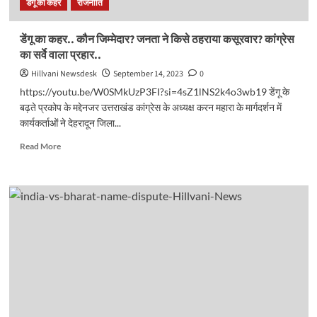
डेंगू का कहर
राजनीति
की
खास
बातें
डेंगू का कहर.. कौन जिम्मेदार? जनता ने किसे ठहराया कसूरवार? कांग्रेस
क्या
का सर्वे वाला प्रहार..
हैं?
Hillvani Newsdesk
September 14, 2023
0
https://youtu.be/W0SMkUzP3FI?si=4sZ1lNS2k4o3wb19 डेंगू के
बढ़ते प्रकोप के मद्देनजर उत्तराखंड कांग्रेस के अध्यक्ष करन महारा के मार्गदर्शन में
कार्यकर्ताओं ने देहरादून जिला...
Read
Read More
more
about
डेंगू
का
कहर..
कौन
जिम्मेदार?
जनता
ने
किसे
ठहराया
कसूरवार?