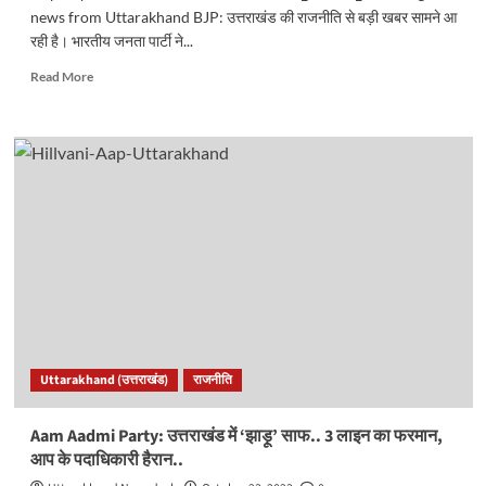
news from Uttarakhand BJP: उत्तराखंड की राजनीति से बड़ी खबर सामने आ
रही है। भारतीय जनता पार्टी ने...
Read
Read More
more
about
बड़ी
ख़बर…
उत्तराखंड
में
भाजपा
ने
हारी
हुई
23
विधानसभाओं
में
सांसदों
Uttarakhand (उत्तराखंड)
राजनीति
की
ज़िम्मेदारी
की
Aam Aadmi Party: उत्तराखंड में ‘झाड़ू’ साफ.. 3 लाइन का फरमान,
तय..
आप के पदाधिकारी हैरान..