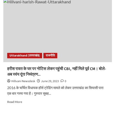
रावत
ने
क्यों
कहा
मैं
इनेवेस्टर्स
का
शिकार?
सुनें
1
मिनट
Uttarakhand (उत्तराखंड)
राजनीति
का
ऑडियो,
इसमें
हरीश रावत के घर पर नोटिस लेकर पहुंची CBI, नहीं मिले पूर्व CM। बोले-
है
अब स्वंय दूंगा निमंत्रण..
बहुत
कुछ…
Hillvani Newsdesk
June 29, 2023
0
2016 के चर्चित विधायक हॉर्स ट्रेडिंग मामले को लेकर उत्तराखंड का सियासी पारा
एक बार गरमा गया है। गुरुवार सुबह...
Read
Read More
more
about