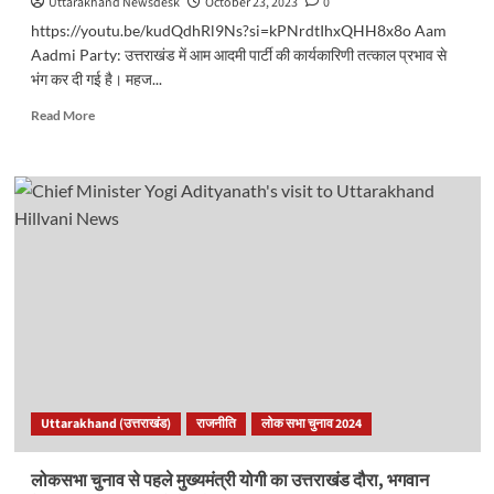
Uttarakhand Newsdesk
October 23, 2023
0
https://youtu.be/kudQdhRl9Ns?si=kPNrdtIhxQHH8x8o Aam
Aadmi Party: उत्तराखंड में आम आदमी पार्टी की कार्यकारिणी तत्काल प्रभाव से
भंग कर दी गई है। महज...
Read
Read More
more
about
Aam
Aadmi
Party:
उत्तराखंड
में
‘झाड़ू’
साफ..
3
लाइन
का
फरमान,
आप
Uttarakhand (उत्तराखंड)
राजनीति
लोक सभा चुनाव 2024
के
पदाधिकारी
हैरान..
लोकसभा चुनाव से पहले मुख्यमंत्री योगी का उत्तराखंड दौरा, भगवान