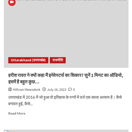
अग्निवीर
योजना
के
विरोध
में
10
दिन
पदयात्रा
करेंगे
राहुल
Uttarakhand (उत्तराखंड)
राजनीति
गांधी..
हरीश रावत ने क्यों कहा मैं इनेवेस्टर्स का शिकार? सुनें 1 मिनट का ऑडियो,
इसमें है बहुत कुछ…
Hillvani Newsdesk
July 16, 2023
0
उत्तराखंड में 2016 में जो हुआ वो इतिहास के पन्नों में दर्ज एक काला अध्याय है। कैसे
बगावत हुई, कैसे...
Read
Read More
more
about
हरीश