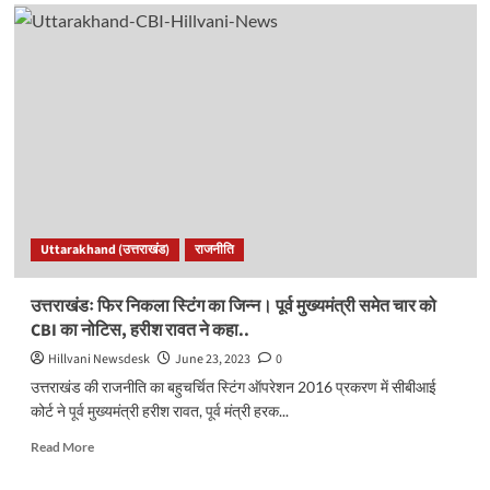
हरीश
रावत
के
घर
पर
नोटिस
लेकर
पहुंची
CBI,
नहीं
मिले
पूर्व
Uttarakhand (उत्तराखंड)
राजनीति
CM।
बोले-
अब
उत्तराखंडः फिर निकला स्टिंग का जिन्न। पूर्व मुख्यमंत्री समेत चार को
स्वंय
CBI का नोटिस, हरीश रावत ने कहा..
दूंगा
निमंत्रण..
Hillvani Newsdesk
June 23, 2023
0
उत्तराखंड की राजनीति का बहुचर्चित स्टिंग ऑपरेशन 2016 प्रकरण में सीबीआई
कोर्ट ने पूर्व मुख्यमंत्री हरीश रावत, पूर्व मंत्री हरक...
Read
Read More
more
about