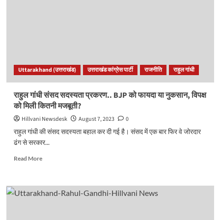
धारा
144
तत्काल
प्रभाव
से
लागू,
इन
Uttarakhand (उत्तराखंड)
उत्तराखंड कांग्रेस पार्टी
राजनीति
राहुल गांधी
पर
भी
लगी
राहुल गांधी संसद सदस्यता प्रकरण.. BJP को फायदा या नुकसान, विपक्ष
रोक..
को मिली कितनी मजबूती?
Hillvani Newsdesk
August 7, 2023
0
राहुल गांधी की संसद सदस्यता बहाल कर दी गई है। संसद में एक बार फिर वे जोरदार
ढंग से सरकार...
Read
Read More
more
about
राहुल
गांधी
संसद
सदस्यता