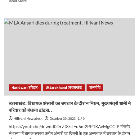
Read More
more
about
उत्तराखंडः
सरकार
गिराने
की
साजिश
का
क्या
है
सच?
प्रदेश
की
सियासत
Haridwar (हरिद्वार)
Uttarakhand (उत्तराखंड)
राजनीति
गरमाई,
बढ़ी
हलचल।
उत्तराखंडः विधायक अंसारी का उपचार के दौरान निधन, मुख्यमंत्री धामी ने
क्या
परिवार को बंधाया ढांढस..
होगी
जांच?
Hillvani Newsdesk
October 30, 2023
0
https://youtu.be/dnwdd0DrZf8?si=u6m2PP1XAvMgCClP मंगलौर
से बसपा विधायक सरवत करीम अंसारी का दिल्ली के एक अस्पताल में उपचार के दौरान