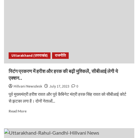
दिल्ली
से
आया
बुलावा,
क्या
उत्तराखंड
में
होगा
बदलाव?
Uttarakhand (उत्तराखंड)
राजनीति
अटकलों
ने
फिर
स्टिंग प्रकरण में हरीश और हरक की बढ़ी मुश्किलें, सीबीआई लेगी ये
पकड़ी
एक्शन..
रफ्तार..
Hillvani Newsdesk
July 17, 2023
0
पूर्व मुख्यमंत्री हरीश रावत और पूर्व कैबिनेट मंत्री हरक सिंह रावत को सीबीआई कोर्ट
से झटका लगा है। दोनों नेताओं...
Read
Read More
more
about
स्टिंग
प्रकरण