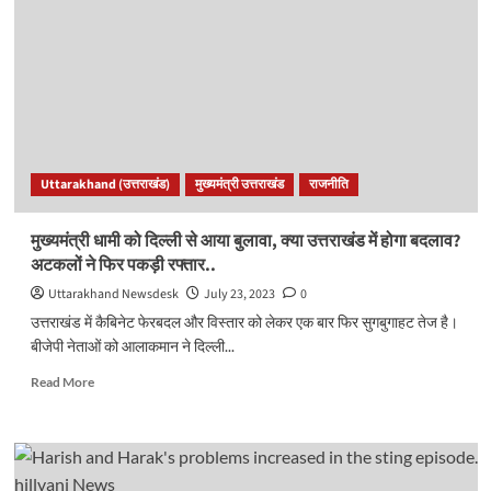
साथ
भाजपा
के
केंद्रीय
नेतृत्व
की
बैठक
आज,
Uttarakhand (उत्तराखंड)
मुख्यमंत्री उत्तराखंड
राजनीति
इन
मुद्दों
पर
मुख्यमंत्री धामी को दिल्ली से आया बुलावा, क्या उत्तराखंड में होगा बदलाव?
भी
अटकलों ने फिर पकड़ी रफ्तार..
बनेगी
रणनीति..
Uttarakhand Newsdesk
July 23, 2023
0
उत्तराखंड में कैबिनेट फेरबदल और विस्तार को लेकर एक बार फिर सुगबुगाहट तेज है।
बीजेपी नेताओं को आलाकमान ने दिल्ली...
Read
Read More
more
about
मुख्यमंत्री
धामी
को