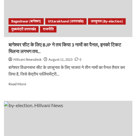
राम
गया
राम’
नेताओं
Bageshwar (बागेश्वर)
Uttarakhand (उत्तराखंड)
उपचुनाव (By-election)
का
मुख्यमंत्री उत्तराखंड
राजनीति
फिसलना
शुरू,
आगे
बागेश्वर सीट के लिए BJP ने तय किया 3 नामों का पैनल, इनको टिकट
और
मिलना लगभग तय..
उलझन!
Hillvani Newsdesk
August 11, 2023
0
बागेश्वर विधानसभा सीट के उपचुनाव के लिए भाजपा ने तीन नामों का पैनल तैयार कर
लिया है, जिसे केंद्रीय पार्लियामेंट्री...
Read
Read More
more
about
बागेश्वर
सीट
के
लिए
BJP
ने
तय