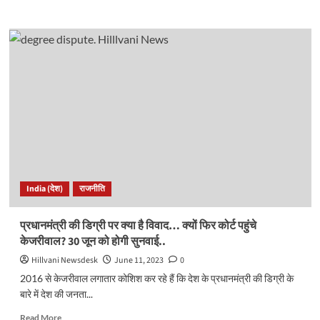
more
about
धामी
मंत्रिमंडल
में
बदलाव
की
सुगबुगाहट
तेज।
मंत्रियों
की
धड़कन
बढ़ी!
किसको
India (देश)
राजनीति
मौका,
किसका
होगा
प्रधानमंत्री की डिग्री पर क्या है विवाद… क्यों फिर कोर्ट पहुंचे
पत्ता
केजरीवाल? 30 जून को होगी सुनवाई..
साफ?
Hillvani Newsdesk
June 11, 2023
0
2016 से केजरीवाल लगातार कोशिश कर रहे हैं कि देश के प्रधानमंत्री की डिग्री के
बारे में देश की जनता...
Read
Read More