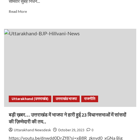
सोमवार सुबह निधन...
Read
Read More
more
about
उत्तराखंडः
विधायक
अंसारी
का
उपचार
के
दौरान
निधन,
मुख्यमंत्री
धामी
ने
परिवार
Uttarakhand (उत्तराखंड)
उत्तराखंड भाजपा
राजनीति
को
बंधाया
ढांढस..
बड़ी ख़बर… उत्तराखंड में भाजपा ने हारी हुई 23 विधानसभाओं में सांसदों
की ज़िम्मेदारी की तय..
Uttarakhand Newsdesk
October 29, 2023
0
https://youtu.be/dnwdd0DrZf8?si=xB8R_zknvd0_xGNa Big