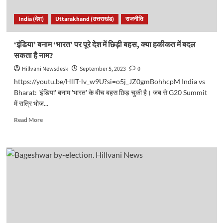
कांग्रेस
का
India (देश)
Uttarakhand (उत्तराखंड)
राजनीति
सर्वे
वाला
प्रहार..
‘इंडिया’ बनाम ‘भारत’ पर पूरे देश में छिड़ी बहस, क्या हकीकत में बदल
सकता है नाम?
Hillvani Newsdesk
September 5, 2023
0
https://youtu.be/HllT-lv_w9U?si=o5j_JZ0gmBohhcpM India vs
Bharat: 'इंडिया' बनाम 'भारत' के बीच बहस छिड़ चुकी है। जब से G20 Summit
में रात्रि भोज...
Read
Read More
more
about
‘इंडिया’
बनाम
‘भारत’
पर
पूरे
देश
में
छिड़ी
बहस,