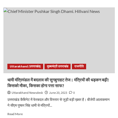
about
मुख्यमंत्री
धामी
ने
दिए
कैबिनेट
विस्तार
के
संकेत,
कहा-
पार्टी
नेताओं
के
Uttarakhand (उत्तराखंड)
मुख्यमंत्री उत्तराखंड
राजनीति
साथ
बैठेंगे
फिर
धामी मंत्रिमंडल में बदलाव की सुगबुगाहट तेज। मंत्रियों की धड़कन बढ़ी!
लेंगे
किसको मौका, किसका होगा पत्ता साफ?
निर्णय..
Uttarakhand Newsdesk
June 20, 2023
0
उत्तराखंड कैबिनेट में फेरबदल और विस्तार से जुड़ी बड़ी ख़बर है। बीजेपी आलाकमान
ने सीएम पुष्कर सिंह धामी से मंत्रियों...
Read
Read More