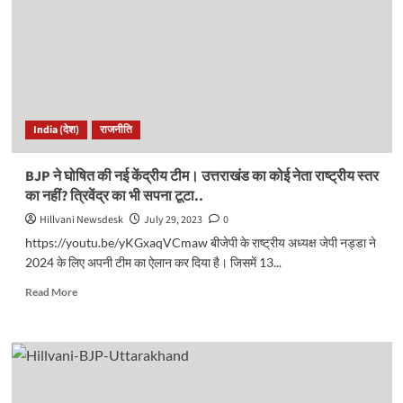
को
राहत,
संसद
सदस्यता
बहाल..
India (देश)
राजनीति
BJP ने घोषित की नई केंद्रीय टीम। उत्तराखंड का कोई नेता राष्ट्रीय स्तर
का नहीं? त्रिवेंद्र का भी सपना टूटा..
Hillvani Newsdesk
July 29, 2023
0
https://youtu.be/yKGxaqVCmaw बीजेपी के राष्ट्रीय अध्यक्ष जेपी नड्डा ने
2024 के लिए अपनी टीम का ऐलान कर दिया है। जिसमें 13...
Read
Read More
more
about
BJP
ने
घोषित
की