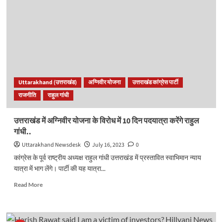
में
हरीश
और
हरक
की
बढ़ी
मुश्किलें,
सीबीआई
लेगी
Uttarakhand (उत्तराखंड)
अग्निवीर योजना
उत्तराखंड कांग्रेस पार्टी
ये
राजनीति
राहुल गांधी
एक्शन..
उत्तराखंड में अग्निवीर योजना के विरोध में 10 दिन पदयात्रा करेंगे राहुल
गांधी..
Uttarakhand Newsdesk
July 16, 2023
0
कांग्रेस के पूर्व राष्ट्रीय अध्यक्ष राहुल गांधी उत्तराखंड में प्रस्तावित स्वाभिमान न्याय
यात्रा में भाग लेंगे। पार्टी की यह यात्रा...
Read
Read More
more
about
उत्तराखंड
में