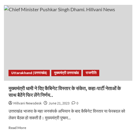
उत्तराखंडः
फिर
निकला
स्टिंग
का
जिन्न।
पूर्व
मुख्यमंत्री
समेत
चार
को
CBI
Uttarakhand (उत्तराखंड)
मुख्यमंत्री उत्तराखंड
राजनीति
का
नोटिस,
हरीश
मुख्यमंत्री धामी ने दिए कैबिनेट विस्तार के संकेत, कहा-पार्टी नेताओं के
रावत
साथ बैठेंगे फिर लेंगे निर्णय..
ने
कहा..
Hillvani Newsdesk
June 21, 2023
0
उत्तराखंड भाजपा के महा जनसंपर्क अभियान के बाद कैबिनेट विस्तार या फेरबदल को
लेकर बैठक हो सकती है। मुख्यमंत्री पुष्कर...
Read
Read More
more