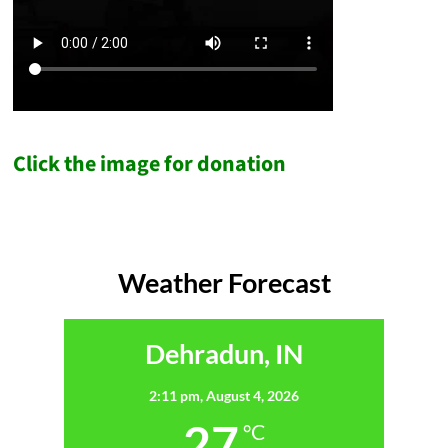
Click the image for donation
Weather Forecast
Dehradun, IN
2:11 pm,
August 4, 2026
27
°C