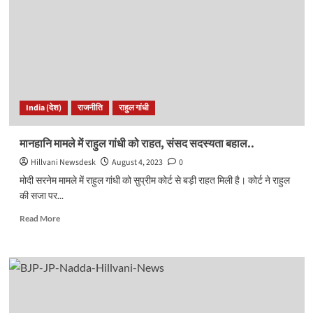
प्रकरण..
BJP
को
फायदा
या
नुकसान,
विपक्ष
को
India (देश)
राजनीति
राहुल गांधी
मिली
कितनी
मजबूती?
मानहानि मामले में राहुल गांधी को राहत, संसद सदस्यता बहाल..
Hillvani Newsdesk
August 4, 2023
0
मोदी सरनेम मामले में राहुल गांधी को सुप्रीम कोर्ट से बड़ी राहत मिली है। कोर्ट ने राहुल
की सजा पर...
Read
Read More
more
about
मानहानि
मामले
में
राहुल
गांधी