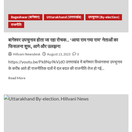
खेला
सहानुभूति
कार्ड
Bageshwar (बागेश्वर)
Uttarakhand (उत्तराखंड)
उपचुनाव (By-election)
तो
राजनीति
कांग्रेस
का
बसंत
बागेश्वर उपचुनाव होता जा रहा रोचक.. ‘आया राम गया राम’ नेताओं का
पर
फिसलना शुरू, आगे और उलझन!
दांव..
Hillvani Newsdesk
August 13, 2023
0
https://youtu.be/Pk8Np9kVjd0 उत्तराखंड में बागेश्वर विधानसभा उपचुनाव
के करीब आते ही राजनीतिक दलों में दल बदल की राजनीति तेज हो गई...
Read
Read More
more
about
बागेश्वर
उपचुनाव
होता
जा
रहा
रोचक..
‘आया