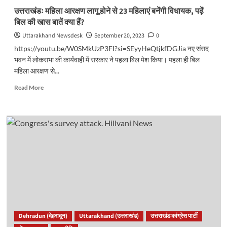
हैं
उत्तराखंडः महिला आरक्षण लागू होने से 23 महिलाएं बनेंगी विधायक, पढ़ें
दर्शन..
बिल की खास बातें क्या हैं?
Uttarakhand Newsdesk
September 20, 2023
0
https://youtu.be/W0SMkUzP3FI?si=SEyyHeQtjkfDGJia नए संसद
भवन में लोकसभा की कार्यवाही में सरकार ने पहला बिल पेश किया। पहला ही बिल
महिला आरक्षण से...
Read
Read More
more
about
उत्तराखंडः
महिला
आरक्षण
लागू
होने
से
23
महिलाएं
बनेंगी
विधायक,
पढ़ें
Dehradun (देहरादून)
Uttarakhand (उत्तराखंड)
उत्तराखंड कांग्रेस पार्टी
बिल