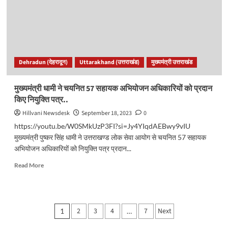
मार
डाला,
तीन
दिन
बाद
मिला
Dehradun (देहरादून)
Uttarakhand (उत्तराखंड)
मुख्यमंत्री उत्तराखंड
शव..
मुख्यमंत्री धामी ने चयनित 57 सहायक अभियोजन अधिकारियों को प्रदान
किए नियुक्ति पत्र..
Hillvani Newsdesk
September 18, 2023
0
https://youtu.be/W0SMkUzP3FI?si=Jy4YIqdAEBwy9vIU
मुख्यमंत्री पुष्कर सिंह धामी ने उत्तराखण्ड लोक सेवा आयोग से चयनित 57 सहायक
अभियोजन अधिकारियों को नियुक्ति पत्र प्रदान...
Read
Read More
more
about
मुख्यमंत्री
धामी
Posts
2
3
4
7
Next
1
…
ने
चयनित