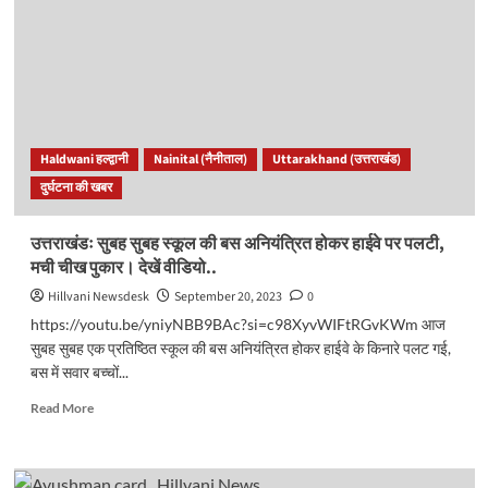
लागू
होने
से
23
महिलाएं
बनेंगी
विधायक,
पढ़ें
Haldwani हल्द्वानी
Nainital (नैनीताल)
Uttarakhand (उत्तराखंड)
बिल
दुर्घटना की खबर
की
खास
बातें
उत्तराखंडः सुबह सुबह स्कूल की बस अनियंत्रित होकर हाईवे पर पलटी,
क्या
मची चीख पुकार। देखें वीडियो..
हैं?
Hillvani Newsdesk
September 20, 2023
0
https://youtu.be/yniyNBB9BAc?si=c98XyvWIFtRGvKWm आज
सुबह सुबह एक प्रतिष्ठित स्कूल की बस अनियंत्रित होकर हाईवे के किनारे पलट गई,
बस में सवार बच्चों...
Read
Read More
more
about
उत्तराखंडः
सुबह