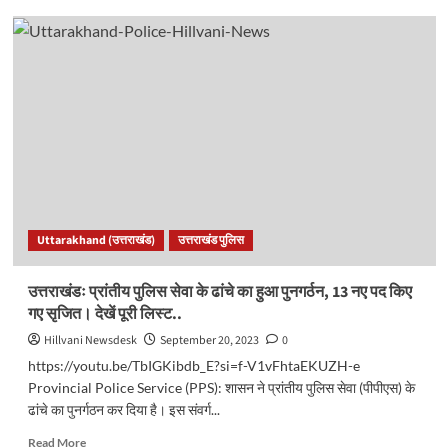
उत्तराखंड:
वोटर
कार्ड
से
भी
बनेगा
आयुष्मान
कार्ड,
अभियान
के
तहत
30
Uttarakhand (उत्तराखंड)
उत्तराखंड पुलिस
लाख
लोगों
को
उत्तराखंडः प्रांतीय पुलिस सेवा के ढांचे का हुआ पुनगर्ठन, 13 नए पद किए
जोड़ेगी
गए सृजित। देखें पूरी लिस्ट..
सरकार..
Hillvani Newsdesk
September 20, 2023
0
https://youtu.be/TbIGKibdb_E?si=f-V1vFhtaEKUZH-e
Provincial Police Service (PPS): शासन ने प्रांतीय पुलिस सेवा (पीपीएस) के
ढांचे का पुनर्गठन कर दिया है। इस संवर्ग...
Read
Read More