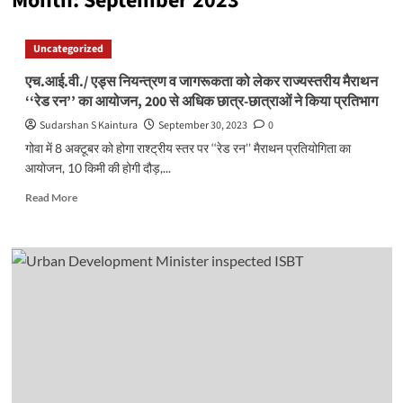
Month:
September 2023
Uncategorized
एच.आई.वी./ एड्स नियन्त्रण व जागरूकता को लेकर राज्यस्तरीय मैराथन
‘‘रेड रन’’ का आयोजन, 200 से अधिक छात्र-छात्राओं ने किया प्रतिभाग
Sudarshan S Kaintura
September 30, 2023
0
गोवा में 8 अक्टूबर को होगा राश्ट्रीय स्तर पर ‘‘रेड रन’’ मैराथन प्रतियोगिता का
आयोजन, 10 किमी की होगी दौड़,...
Read
Read More
more
about
एच.आई.वी./
एड्स
नियन्त्रण
व
जागरूकता
को
लेकर
राज्यस्तरीय
मैराथन
‘‘रेड