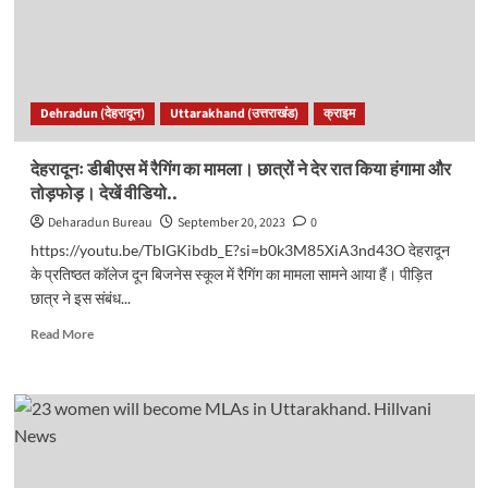
अभ्यर्थियों
को
दिए
जा
चुके
Dehradun (देहरादून)
Uttarakhand (उत्तराखंड)
क्राइम
हैं
नियुक्ति
पत्र।
देहरादूनः डीबीएस में रैगिंग का मामला। छात्रों ने देर रात किया हंगामा और
रद
तोड़फोड़। देखें वीडियो..
होंगी
भर्तियां..
Deharadun Bureau
September 20, 2023
0
https://youtu.be/TbIGKibdb_E?si=b0k3M85XiA3nd43O देहरादून
के प्रतिष्ठत कॉलेज दून बिजनेस स्कूल में रैगिंग का मामला सामने आया हैं। पीड़ित
छात्र ने इस संबंध...
Read
Read More
more
about
देहरादूनः
डीबीएस
में
रैगिंग
का