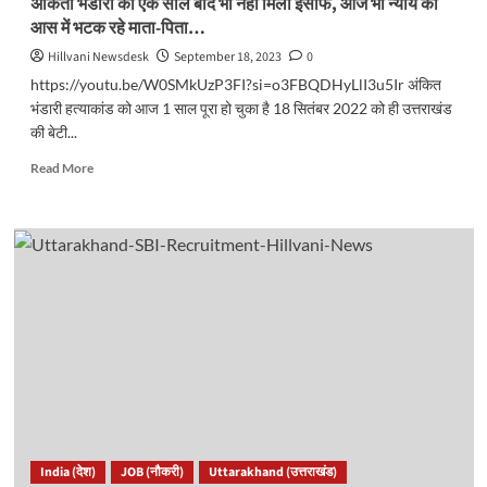
अंकिता भंडारी को एक साल बाद भी नहीं मिला इंसाफ, आज भी न्याय की
को
आस में भटक रहे माता-पिता…
लगाई
फटकार..
Hillvani Newsdesk
September 18, 2023
0
https://youtu.be/W0SMkUzP3FI?si=o3FBQDHyLlI3u5Ir अंकित
भंडारी हत्याकांड को आज 1 साल पूरा हो चुका है 18 सितंबर 2022 को ही उत्तराखंड
की बेटी...
Read
Read More
more
about
अंकिता
भंडारी
को
एक
साल
बाद
भी
नहीं
मिला
इंसाफ,
आज
भी
India (देश)
JOB (नौकरी)
Uttarakhand (उत्तराखंड)
न्याय