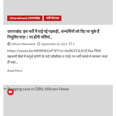
मातृशक्ति
में
खुशी..
Uttarakhand (उत्तराखंड)
भर्ती घोटाला
उत्तराखंडः इस भर्ती में पाई गई गड़बड़ी, अभ्यर्थियों को दिए जा चुके हैं
नियुक्ति पत्र। रद होंगी भर्तियां..
Hillvani Newsdesk
September 20, 2023
0
https://youtu.be/W0SMkUzP3FI?si=Ilei8GiYJLN1FNja जिला
सहकारी बैंकों में चतुर्थ श्रेणी के पदों (चौकीदार व गार्ड) पर भर्ती मामले में सरकार जल्द
ही बड़ा...
Read
Read More
more
about
उत्तराखंडः
इस
भर्ती
में
पाई
गई
गड़बड़ी,