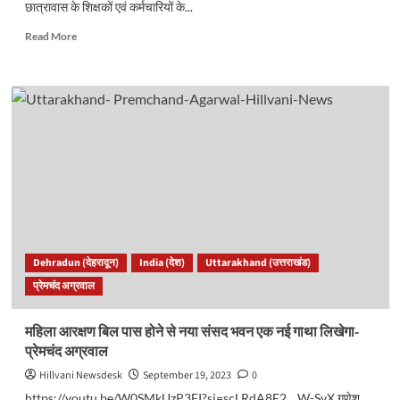
छात्रावास के शिक्षकों एवं कर्मचारियों के...
Read
Read More
more
about
अच्छी
खबरः
उत्तराखंड
में
इन
शिक्षकों-
कर्मियों
का
बढ़ेगा
मानदेय…
Dehradun (देहरादून)
India (देश)
Uttarakhand (उत्तराखंड)
प्रेमचंद अग्रवाल
महिला आरक्षण बिल पास होने से नया संसद भवन एक नई गाथा लिखेगा-
प्रेमचंद अग्रवाल
Hillvani Newsdesk
September 19, 2023
0
https://youtu.be/W0SMkUzP3FI?si=scLRdA8F2__W-SvX गणेश