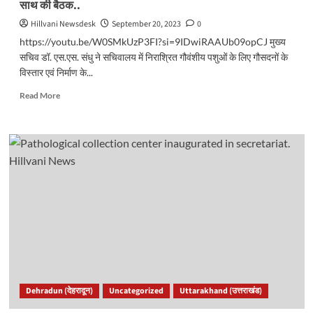
साथ की बैठक..
उद्घाटन..
Hillvani Newsdesk
September 20, 2023
0
https://youtu.be/W0SMkUzP3FI?si=9IDwiRAAUb09opCJ मुख्य
सचिव डॉ. एस.एस. संधु ने सचिवालय में निराश्रित गौवंशीय पशुओं के लिए गौसदनों के
विस्तार एवं निर्माण के...
Read
Read More
more
about
मुख्य
सचिव
ने
गौसदनों
के
विस्तार
एवं
निर्माण
के
सम्बन्ध
में
अधिकारियों
Dehradun (देहरादून)
Uncategorized
Uttarakhand (उत्तराखंड)
के
साथ