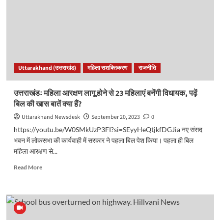
मामला।
छात्रों
ने
देर
रात
किया
हंगामा
Uttarakhand (उत्तराखंड)
महिला सशक्तिकरण
राजनीति
और
तोड़फोड़।
देखें
उत्तराखंडः महिला आरक्षण लागू होने से 23 महिलाएं बनेंगी विधायक, पढ़ें
वीडियो..
बिल की खास बातें क्या हैं?
Uttarakhand Newsdesk
September 20, 2023
0
https://youtu.be/W0SMkUzP3FI?si=SEyyHeQtjkfDGJia नए संसद
भवन में लोकसभा की कार्यवाही में सरकार ने पहला बिल पेश किया। पहला ही बिल
महिला आरक्षण से...
Read
Read More
more
about
उत्तराखंडः
महिला
आरक्षण