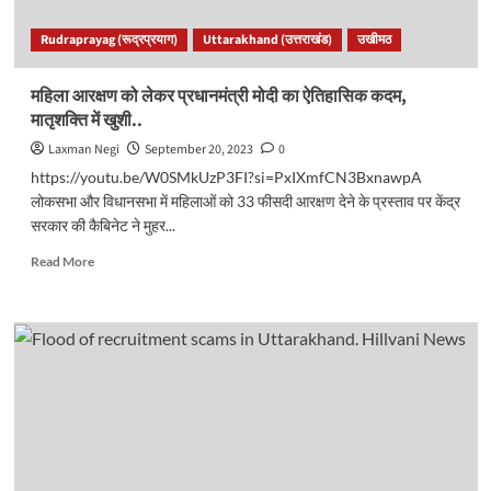
मचा
हडकंप..
Rudraprayag (रूद्रप्रयाग)
Uttarakhand (उत्तराखंड)
उखीमठ
महिला आरक्षण को लेकर प्रधानमंत्री मोदी का ऐतिहासिक कदम,
मातृशक्ति में खुशी..
Laxman Negi
September 20, 2023
0
https://youtu.be/W0SMkUzP3FI?si=PxIXmfCN3BxnawpA
लोकसभा और विधानसभा में महिलाओं को 33 फीसदी आरक्षण देने के प्रस्ताव पर केंद्र
सरकार की कैबिनेट ने मुहर...
Read
Read More
more
about
महिला
आरक्षण
को
लेकर
प्रधानमंत्री
मोदी
का
ऐतिहासिक
कदम,