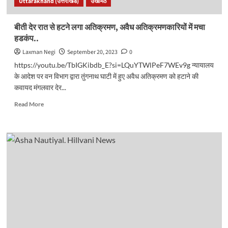
Uttarakhand (उत्तराखंड)
उखीमठ
किया
शुभारंभ..
बीती देर रात से हटने लगा अतिक्रमण, अवैध अतिक्रमणकारियों में मचा
हडकंप..
Laxman Negi
September 20, 2023
0
https://youtu.be/TbIGKibdb_E?si=LQuYTWlPeF7WEv9g न्यायालय
के आदेश पर वन विभाग द्वारा तुंगनाथ घाटी में हुए अवैध अतिक्रमण को हटाने की
कवायद मंगलवार देर...
Read
Read More
more
about
बीती
देर
रात
से
हटने
लगा
अतिक्रमण,
अवैध
अतिक्रमणकारियों
में