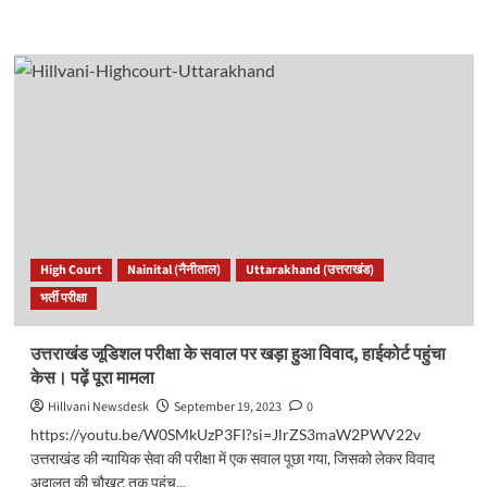
more
about
उत्तराखंडः
प्रांतीय
पुलिस
सेवा
के
ढांचे
का
हुआ
पुनगर्ठन,
13
नए
High Court
Nainital (नैनीताल)
Uttarakhand (उत्तराखंड)
पद
भर्ती परीक्षा
किए
गए
सृजित।
उत्तराखंड जूडिशल परीक्षा के सवाल पर खड़ा हुआ विवाद, हाईकोर्ट पहुंचा
देखें
केस। पढ़ें पूरा मामला
पूरी
लिस्ट..
Hillvani Newsdesk
September 19, 2023
0
https://youtu.be/W0SMkUzP3FI?si=JlrZS3maW2PWV22v
उत्तराखंड की न्यायिक सेवा की परीक्षा में एक सवाल पूछा गया, जिसको लेकर विवाद
अदालत की चौखट तक पहुंच...