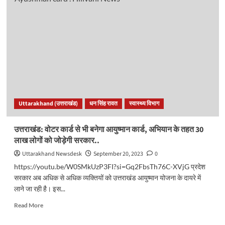
सुबह
स्कूल
की
बस
अनियंत्रित
होकर
हाईवे
पर
पलटी,
मची
Uttarakhand (उत्तराखंड)
धन सिंह रावत
स्वास्थ्य विभाग
चीख
पुकार।
देखें
उत्तराखंड: वोटर कार्ड से भी बनेगा आयुष्मान कार्ड, अभियान के तहत 30
वीडियो..
लाख लोगों को जोड़ेगी सरकार..
Uttarakhand Newsdesk
September 20, 2023
0
https://youtu.be/W0SMkUzP3FI?si=Gq2FbsTh76C-XVjG प्रदेश
सरकार अब अधिक से अधिक व्यक्तियों को उत्तराखंड आयुष्मान योजना के दायरे में
लाने जा रही है। इस...
Read
Read More
more
about