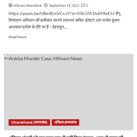
Hillvani Newsdesk
September 19, 2023
0
https://youtu.be/UBx4EmVCcsY?si=VShJ7A1hdiF8xE5J डेंगू
नियंत्रण अभियान की हकीकत जानने स्वास्थ्य सचिव डॉक्टर आर राजेश कुमार
आजकल प्रदेश के दौरे पर हैं। देहरादून,...
Read
Read More
more
about
डेंगू
मरीजों
की
जांच
में
धीमी
गति
पर
स्वास्थ्य
सचिव
ने
जताई
Uttarakhand (उत्तराखंड)
अंकिता हत्याकांड
कड़ी
नाराजगी,
अधिकारियों