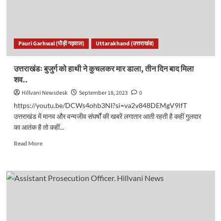
में
स्थापित
किये
जायेंगे
Pauri Garhwal (पौड़ी गढ़वाल)
Uttarakhand (उत्तराखंड)
क्रय
केन्द्र-
रेखा
उत्तराखंडः बुजुर्ग को हाथी ने कुचलकर मार डाला, तीन दिन बाद मिला
आर्या
शव..
Hillvani Newsdesk
September 18, 2023
0
https://youtu.be/DCWs4ohb3NI?si=va2v848DEMgV9lfT
उत्तराखंड में मानव और वन्यजीव संघर्षों की खबरें लगातार आती रहती है कहीं गुलदार
का आतंक है तो कहीं...
Read
Read More
more
about
उत्तराखंडः
बुजुर्ग
को
हाथी
ने
कुचलकर