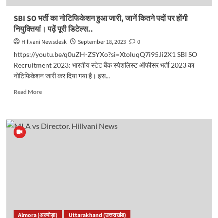
की
आस
SBI SO भर्ती का नोटिफिकेशन हुआ जारी, जानें कितने पदों पर होंगी
में
नियुक्तियां। पढ़ें पूरी डिटेल्स..
भटक
रहे
Hillvani Newsdesk
September 18, 2023
0
माता-
https://youtu.be/q0uZH-ZSYXo?si=XtoluqQ7i95Ji2X1 SBI SO
पिता…
Recruitment 2023: भारतीय स्टेट बैंक स्पेशलिस्ट ऑफीसर भर्ती 2023 का
नोटिफिकेशन जारी कर दिया गया है। इस...
Read
Read More
more
about
SBI
SO
भर्ती
का
नोटिफिकेशन
हुआ
जारी,
जानें
कितने
पदों
पर
Almora (अल्मोड़ा)
Uttarakhand (उत्तराखंड)