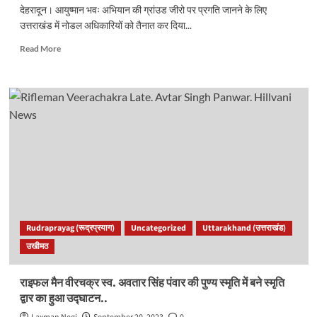
टीबी
देहरादून। आयुष्मान भवः अभियान की ग्रांउड जीरो पर प्रगति जानने के लिए
मुक्त
उत्तराखंड में नोडल अधिकारियों को तैनात कर दिया...
और
आयुष्मान
Read
Read More
गांव
more
घोषित
about
करने
उत्तराखंड
के
में
टारगेट,
आयुष्मान
मंत्री
भवः
ने
अभियान
ली
के
आयुष्मान
लिए
भव:
नोडल
कार्यक्रम
अधिकारी
व
किये
डेंगू
गये
Rudraprayag (रूद्रप्रयाग)
Uncategorized
Uttarakhand (उत्तराखंड)
की
तैनात,
समीक्षा
उखीमठ
स्वास्थ्य
बैठक
सचिव
डॉ
राइफल मैन वीरचक्र स्व. अवतार सिंह पंवार की पुण्य स्मृति में बने स्मृति
आर
द्वार का हुआ उद्घाटन..
राजेश
कुमार