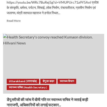
https://youtu.be/WRc7BuRej5g?si=VMUPUrc71a9Y5Anl प्रदेश
के संस्कृति, धर्मस्व, पर्यटन, सिंचाई, लोक निर्माण, पंचायतीराज, ग्रामीण निर्माण एवं
जलागम, मंत्री सतपाल महाराज ने हनोल स्थित...
Read
Read More
more
about
संस्कृति
मंत्री
की
पहल
पर
चालदा
महाराज
में
पहुंचे
हजारों
श्रद्धालु..
Uttarakhand (उत्तराखंड)
डेंगू का कहर
स्वास्थ्य विभाग
स्वास्थ्य सचिव (Health Secretary )
डेंगू मरीजों की जांच में धीमी गति पर स्वास्थ्य सचिव ने जताई कड़ी
नाराजगी, अधिकारियों को लगाई फटकार..