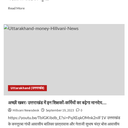
Read
Read More
more
about
उत्तराखंड
जूडिशल
परीक्षा
के
सवाल
पर
खड़ा
हुआ
विवाद,
हाईकोर्ट
पहुंचा
केस।
Uttarakhand (उत्तराखंड)
पढ़ें
पूरा
मामला
अच्छी खबरः उत्तराखंड में इन शिक्षकों-कर्मियों का बढ़ेगा मानदेय…
Hillvani Newsdesk
September 19, 2023
0
https://youtu.be/TbIGKibdb_E?si=PqXEqkOMnk2nIF1V उत्तराखंड
के कस्तूरबा गांधी आवासीय बालिका छात्रावास और नेताजी सुभाष चंद्र बोस आवासीय