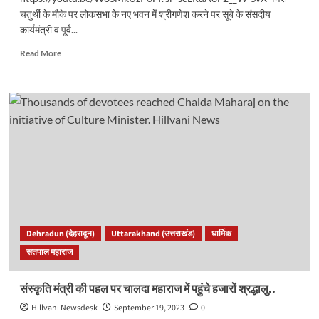
चतुर्थी के मौके पर लोकसभा के नए भवन में श्रीगणेश करने पर सूबे के संसदीय
कार्यमंत्री व पूर्व...
Read
Read More
more
about
महिला
आरक्षण
बिल
पास
होने
से
नया
संसद
भवन
एक
नई
Dehradun (देहरादून)
Uttarakhand (उत्तराखंड)
धार्मिक
गाथा
सतपाल महाराज
लिखेगा-
प्रेमचंद
अग्रवाल
संस्कृति मंत्री की पहल पर चालदा महाराज में पहुंचे हजारों श्रद्धालु..
Hillvani Newsdesk
September 19, 2023
0