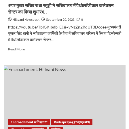
की
अपर मुख्य सचिव राधा रतूड़ी ने सचिवालय में पैथोलॉजीकल कलेक्शन
बैठक..
सेन्टर का किया शुभारंभ..
Hillvani Newsdesk
September 20, 2023
0
https://youtu.be/TbIGKibdb_E?si=vNzZn2RqUT3Dcoee मुख्यमंत्री
पुष्कर सिंह धामी ने सचिवालय कार्मिकों के हित में सचिवालय परिसर में स्थित डिस्पेन्सरी
में पैथोलॉजीकल कलेक्शन सेन्टर...
Read
Read More
more
about
अपर
मुख्य
सचिव
राधा
रतूड़ी
ने
सचिवालय
में
पैथोलॉजीकल
कलेक्शन
सेन्टर
Encroachment अतिक्रमण
Rudraprayag (रूद्रप्रयाग)
का