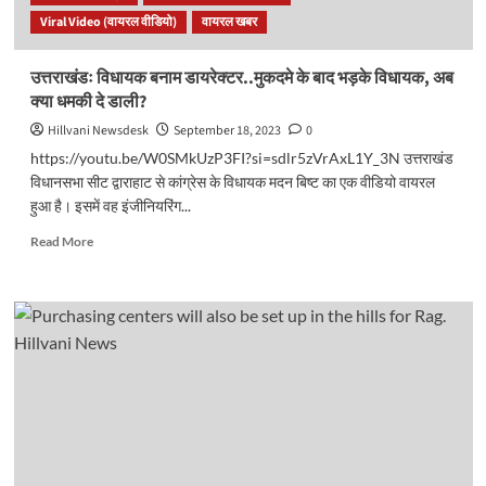
होंगी
Viral Video (वायरल वीडियो)
वायरल खबर
नियुक्तियां।
पढ़ें
पूरी
उत्तराखंडः विधायक बनाम डायरेक्टर..मुकदमे के बाद भड़के विधायक, अब
डिटेल्स..
क्या धमकी दे डाली?
Hillvani Newsdesk
September 18, 2023
0
https://youtu.be/W0SMkUzP3FI?si=sdlr5zVrAxL1Y_3N उत्तराखंड
विधानसभा सीट द्वाराहाट से कांग्रेस के विधायक मदन बिष्ट का एक वीडियो वायरल
हुआ है। इसमें वह इंजीनियरिंग...
Read
Read More
more
about
उत्तराखंडः
विधायक
बनाम
डायरेक्टर..मुकदमे
के
बाद
भड़के
विधायक,
अब
क्या