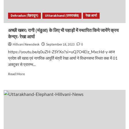
धमकी
दे
Dehradun (देहरादून)
Uttarakhand (उत्तराखंड)
रेखा आर्या
डाली?
अच्छी खबर: रागी (मंडुआ) के लिए भी पहाड़ों में स्थापित किये जायेंगे क्रय
केन्द्र- रेखा आर्या
Hillvani Newsdesk
September 18, 2023
0
https://youtu.be/q0uZH-ZSYXo?si=uQ7O4Elz_MxcHd-y आज
प्रदेश की खाद्य एवं नागरिक आपूर्ति मंत्री रेखा आर्या ने विधानसभा स्थित कक्ष में 01
अक्टूबर से प्रारम्भ...
Read
Read More
more
about
अच्छी
खबर:
रागी
(मंडुआ)
के
लिए
भी
पहाड़ों