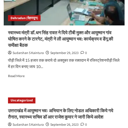
देख
नाराज
हुए
Dehradun (देहरादून)
मंत्री
अग्रवाल..
स्वास्थ्य मंत्री डॉ.धन सिंह रावत ने दिये टीबी मुक्त और आयुष्मान गांव
घोषित करने के टारगेट, मंत्री ने ली आयुष्मान भव: कार्यक्रम व डेंगू की
समीक्षा बैठक
Sudarshan S Kaintura
September 29, 2023
0
पौड़ी जिले में 15 हजार तक कराये दो अक्तूबर तक रक्तदान में रजिस्ट्रेशनपौड़ी जिले
में हर दिन बनाए जाय 10...
Read
Read More
more
about
स्वास्थ्य
मंत्री
Uncategorized
डॉ.धन
सिंह
उत्तराखंड में आयुष्मान भवः अभियान के लिए नोडल अधिकारी किये गये
रावत
तैनात, स्वास्थ्य सचिव डॉ आर राजेश कुमार ने जारी किये आदेश
ने
दिये
Sudarshan S Kaintura
September 26, 2023
0