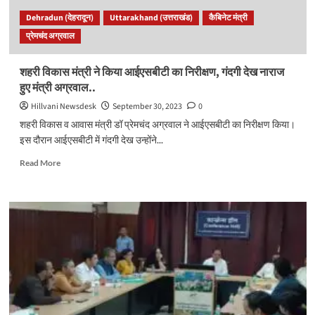
रन’’
Dehradun (देहरादून)
Uttarakhand (उत्तराखंड)
कैबिनेट मंत्री
का
प्रेमचंद अग्रवाल
आयोजन,
200
से
शहरी विकास मंत्री ने किया आईएसबीटी का निरीक्षण, गंदगी देख नाराज
अधिक
हुए मंत्री अग्रवाल..
छात्र-
छात्राओं
Hillvani Newsdesk
September 30, 2023
0
ने
शहरी विकास व आवास मंत्री डॉ प्रेमचंद अग्रवाल ने आईएसबीटी का निरीक्षण किया।
किया
इस दौरान आईएसबीटी में गंदगी देख उन्होंने...
प्रतिभाग
Read
Read More
more
about
शहरी
विकास
मंत्री
ने
किया
आईएसबीटी
का
निरीक्षण,
गंदगी