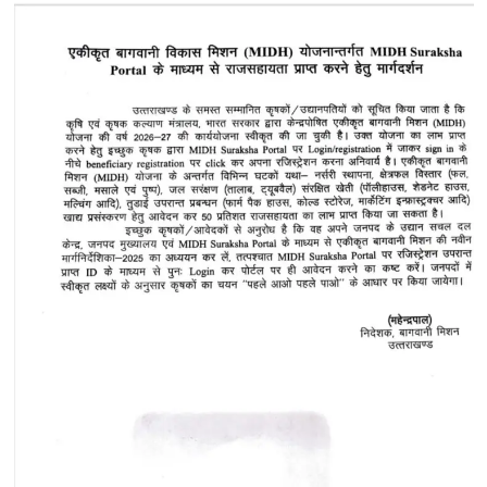
pagination
57
सहायक
अभियोजन
अधिकारियों
को
प्रदान
किए
नियुक्ति
पत्र..