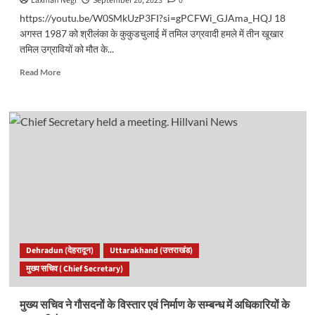
Laxman Negi
September 20, 2023
0
ने
https://youtu.be/W0SMkUzP3FI?si=gPCFWi_GJAma_HQJ 18
जारी
अगस्त 1987 को श्रीलंका के कुकुडचुलाई में तमिल उग्रवादी हमले में तीन खूखार
किये
तमिल उग्रावियों को मौत के...
आदेश
Read
Read More
more
about
राइफल
मैन
वीरचक्र
स्व.
अवतार
सिंह
पंवार
की
पुण्य
स्मृति
में
Dehradun (देहरादून)
Uttarakhand (उत्तराखंड)
बने
मुख्य सचिव ( Chief Secretary)
स्मृति
द्वार
का
मुख्य सचिव ने गौसदनों के विस्तार एवं निर्माण के सम्बन्ध में अधिकारियों के
हुआ