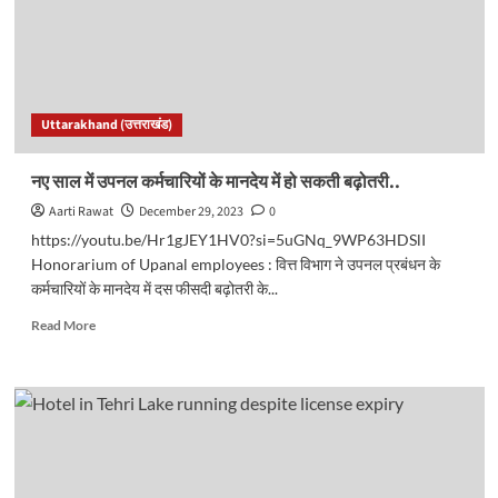
ग
के
सभी
पदों
पर
अब
Uttarakhand (उत्तराखंड)
मृतक
आश्रितों
को
नए साल में उपनल कर्मचारियों के मानदेय में हो सकती बढ़ोतरी..
मिलेगा
Aarti Rawat
December 29, 2023
0
भर्ती
का
https://youtu.be/Hr1gJEY1HV0?si=5uGNq_9WP63HDSlI
मौका..
Honorarium of Upanal employees : वित्त विभाग ने उपनल प्रबंधन के
कर्मचारियों के मानदेय में दस फीसदी बढ़ोतरी के...
Read
Read More
more
about
नए
साल
में
उपनल
कर्मचारियों
के