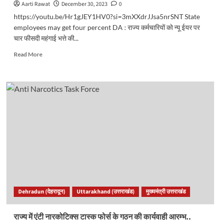
Aarti Rawat
December 30, 2023
0
https://youtu.be/Hr1gJEY1HV0?si=3mXXdrJJsa5nrSNT State
employees may get four percent DA : राज्य कर्मचारियों को न्यू ईयर पर
चार फीसदी महंगाई भत्ते की...
Read
Read More
more
about
नए
साल
पर
राज्य
कर्मचारियों
को
मिल
सकती
है
चार
फीसदी
डीए
Dehradun (देहरादून)
Uttarakhand (उत्तराखंड)
मुख्यमंत्री उत्तराखंड
की
सौगात..
राज्य में एंटी नारकोटिक्स टास्क फोर्स के गठन की कार्यवाही आरम्भ..