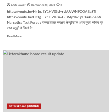
Aarti Rawat
December 30, 2023
0
https://youtu.be/Hr1gJEY1HV0?si=rybUvWN9COABaSTl
https://youtu.be/Hr1gJEY1HV0?si=GlBMyd4vSpE1a4s9 Anti
Narcotics Task Force : मानवाधिकार संरक्षण के दृष्टिगत अपर मुख्य सचिव गृह
राधा रतूड़ी ने जिलों के...
Read
Read More
more
about
राज्य
में
एंटी
नारकोटिक्स
टास्क
फोर्स
के
गठन
की
कार्यवाही
आरम्भ..
Uttarakhand (उत्तराखंड)