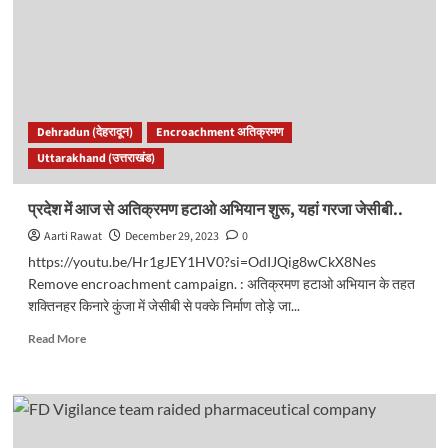
भोजन
और
मल-
मूत्र
डालने
पर
हाइकोर्ट
Dehradun (देहरादून)
Encroachment अतिक्रमण
सख्त,
Uttarakhand (उत्तराखंड)
PCB
से
मांगी
प्रदेश में आज से अतिक्रमण हटाओ अभियान शुरू, यहां गरजा जेसीबी..
जांच
Aarti Rawat
December 29, 2023
0
रिपोर्ट..
https://youtu.be/Hr1gJEY1HV0?si=OdIJQig8wCkX8Nes
Remove encroachment campaign. : अतिक्रमण हटाओ अभियान के तहत
शक्तिनहर किनारे कुंजा में जेसीबी से पक्के निर्माण तोड़े जा...
Read
Read More
more
about
प्रदेश
में
आज