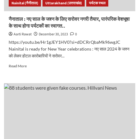
Nainital (नैनीताल)
Uttarakhand (उत्तराखंड)
पर्यटक स्थल
एग्जाम..
नैनाताल : नए साल के जश्न के लिए सरोवर नगरी तैयार, पारंपरिक वेशभूषा
के साथ होगा पर्यटकों का स्वागत..
Aarti Rawat
December 30, 2023
0
https://youtu.be/Hr1gJEY1HV0?si=dDCRrQbaMk96wgJC
Nainital is ready for New Year celebrations : नए साल 2024 के जश्न
को लेकर होटल कारोबारियों ने सरोवर...
Read
Read More
more
about
नैनाताल
:
नए
साल
के
जश्न
के
लिए
सरोवर
नगरी