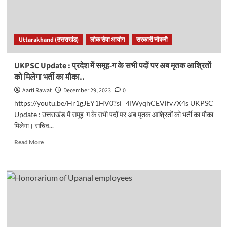
58
को
बांट
दी
Uttarakhand (उत्तराखंड)
लोक सेवा आयोग
सरकारी नौकरी
डिग्री।
संचालक
गिरफ्तार..
UKPSC Update : प्रदेश में समूह-ग के सभी पदों पर अब मृतक आश्रितों
को मिलेगा भर्ती का मौका..
Aarti Rawat
December 29, 2023
0
https://youtu.be/Hr1gJEY1HV0?si=4IWyqhCEVlfv7X4s UKPSC
Update : उत्तराखंड में समूह-ग के सभी पदों पर अब मृतक आश्रितों को भर्ती का मौका
मिलेगा। सचिव...
Read
Read More
more
about
UKPSC
Update
:
प्रदेश
में
समूह-