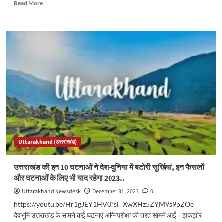
Read
Read More
more
about
नए
साल
के
जश्न
के
लिए
उत्तराखंड
के
पर्यटन
स्थल
तैयार,
अब
Uttarakhand (उत्तराखंड)
बर्फबारी
का
भी
उत्तराखंड की इन 10 घटनाओं ने देश-दुनिया में बटोरी सुर्खियां, इन फैसलों
इंतजार..
और घटनाओं के लिए भी याद रहेगा 2023..
Uttarakhand Newsdesk
December 31, 2023
0
https://youtu.be/Hr1gJEY1HV0?si=XwXHz5ZYMVs9pZOe
देवभूमि उत्तराखंड के सामने कई घटनाएं अग्निपरीक्षा की तरह सामने आईं। झकझोर