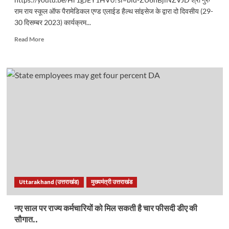
राम राय स्कूल ऑफ पैरामेडिकल एण्ड एलाईड हैल्थ सांइसेज के द्वारा दो दिवसीय (29-
30 दिसम्बर 2023) कार्यक्रम...
Read
Read More
more
about
कुलदीप
सिंह
मिस्टर
फेयरवैल
व
देवांशी
रावत
मिस
फेयरवैल
चुने
गए..
Uttarakhand (उत्तराखंड)
मुख्यमंत्री उत्तराखंड
नए साल पर राज्य कर्मचारियों को मिल सकती है चार फीसदी डीए की
सौगात..