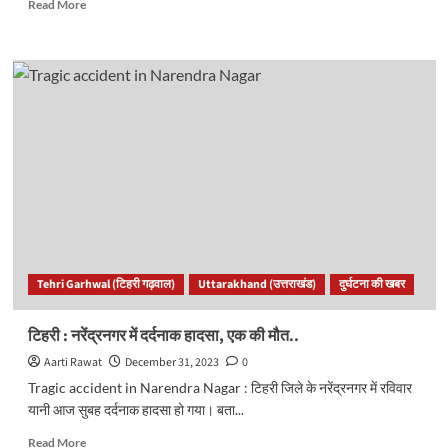
Read
Read More
more
about
ऋषिकेश
वीरपुर
खुर्द
में
दो
पक्षों
में
विवाद,
जमकर
चले
लाठी
डंडे,
Tehri Garhwal (टिहरी गढ़वाल)
Uttarakhand (उत्तराखंड)
दुर्घटना की खबर
कई
लोग
घायल..
टिहरी : नरेंद्रनगर में दर्दनाक हादसा, एक की मौत..
Aarti Rawat
December 31, 2023
0
Tragic accident in Narendra Nagar : टिहरी जिले के नरेंद्रनगर में रविवार
यानी आज सुबह दर्दनाक हादसा हो गया। बता...
Read
Read More