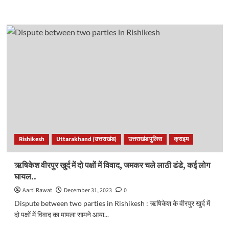
more
about
देहरादून
के
एक
निजी
अस्पताल
में
मिला
कोरोना
का
मरीज,
स्वास्थ्य
महकमे
Rishikesh
Uttarakhand (उत्तराखंड)
उत्तराखंड पुलिस
क्राइम
में
मचा
हड़कंप..
ऋषिकेश वीरपुर खुर्द में दो पक्षों में विवाद, जमकर चले लाठी डंडे, कई लोग
घायल..
Aarti Rawat
December 31, 2023
0
Dispute between two parties in Rishikesh : ऋषिकेश के वीरपुर खुर्द में
दो पक्षों में विवाद का मामला सामने आया...