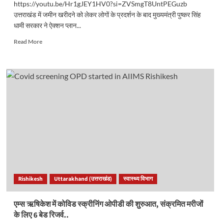
https://youtu.be/Hr1gJEY1HV0?si=ZVSmgT8UntPEGuzb
उत्तराखंड में जमीन खरीदने को लेकर लोगों के प्रदर्शन के बाद मुख्यमंत्री पुष्कर सिंह
धामी सरकार ने ऐक्शन प्लान...
Read
Read More
more
about
उत्तराखंड
में
जमीन
खरीदना
अब
नहीं
होगा
आसान,
सरकार
ने
बनाया
यह
Rishikesh
Uttarakhand (उत्तराखंड)
स्वास्थ्य विभाग
प्लान..
एम्स ऋषिकेश में कोविड स्क्रीनिंग ओपीडी की शुरुआत, संक्रमित मरीजों
के लिए 6 बेड रिजर्व..