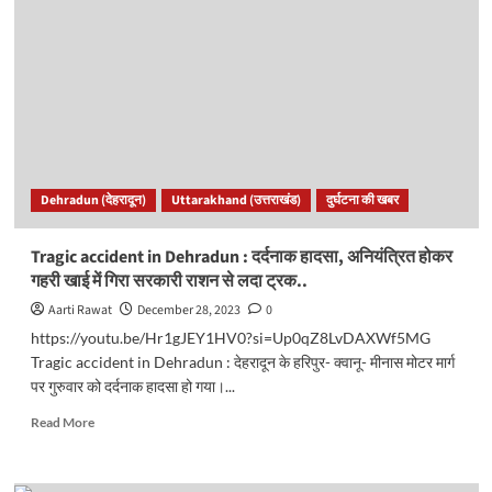
विजिलेंस
टीम
ने
दवा
कंपनी
में
मारा
छापा,
फैक्टरी
Dehradun (देहरादून)
Uttarakhand (उत्तराखंड)
दुर्घटना की खबर
सील..
Tragic accident in Dehradun : दर्दनाक हादसा, अनियंत्रित होकर
गहरी खाई में गिरा सरकारी राशन से लदा ट्रक..
Aarti Rawat
December 28, 2023
0
https://youtu.be/Hr1gJEY1HV0?si=Up0qZ8LvDAXWf5MG
Tragic accident in Dehradun : देहरादून के हरिपुर- क्वानू- मीनास मोटर मार्ग
पर गुरुवार को दर्दनाक हादसा हो गया।...
Read
Read More
more
about
Tragic