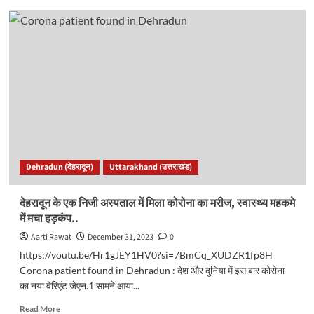
सीएम
धामी
ने
सुना
‘मन
की
बात’
कार्यक्रम
का
108वां
संस्करण..
Dehradun (देहरादून)
Uttarakhand (उत्तराखंड)
देहरादून के एक निजी अस्पताल में मिला कोरोना का मरीज, स्वास्थ्य महकमे
में मचा हड़कंप..
Aarti Rawat
December 31, 2023
0
https://youtu.be/Hr1gJEY1HV0?si=7BmCq_XUDZR1fp8H
Corona patient found in Dehradun : देश और दुनिया में इस बार कोरोना
का नया वेरिएंट जेएन.1 सामने आया...
Read
Read More