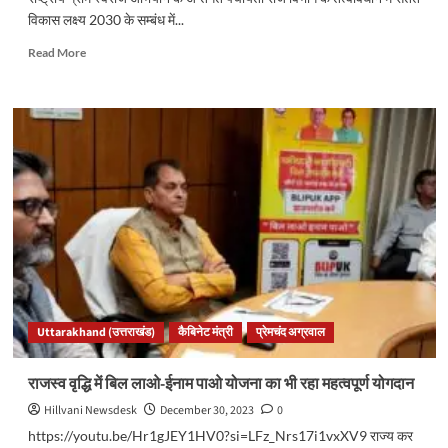
रहेगा
विकास लक्ष्य 2030 के सम्बंध में...
2023..
Read
Read More
more
about
सतत
विकास
लक्ष्यों
से
संबंधित
प्रशिक्षण
कार्यशाला
का
हो
रहा
आयोजन..
Uttarakhand (उत्तराखंड)
कैबिनेट मंत्री
प्रेमचंद अग्रवाल
राजस्व वृद्धि में बिल लाओ-ईनाम पाओ योजना का भी रहा महत्वपूर्ण योगदान
Hillvani Newsdesk
December 30, 2023
0
https://youtu.be/Hr1gJEY1HV0?si=LFz_Nrs17i1vxXV9 राज्य कर