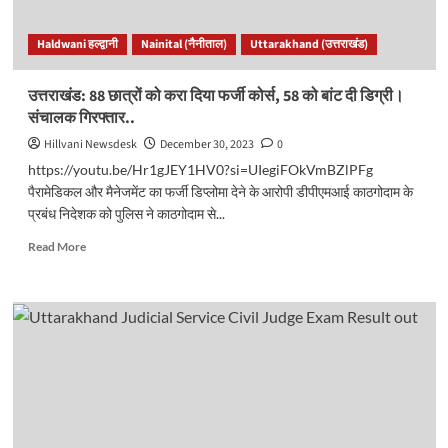
तैयार,
पारंपरिक
Haldwani हल्द्वानी
Nainital (नैनीताल)
Uttarakhand (उत्तराखंड)
वेशभूषा
के
साथ
उत्तराखंड: 88 छात्रों को करा दिया फर्जी कोर्स, 58 को बांट दी डिग्री।
होगा
संचालक गिरफ्तार..
पर्यटकों
का
Hillvani Newsdesk
December 30, 2023
0
स्वागत..
https://youtu.be/Hr1gJEY1HV0?si=UIegiFOkVmBZlPFg
पैरामेडिकल और मैनेजमेंट का फर्जी डिप्लोमा देने के आरोपी डीपीएमआई काठगोदाम के
प्रबंध निदेशक को पुलिस ने काठगोदाम से...
Read
Read More
more
about
उत्तराखंड:
88
छात्रों
को
करा
दिया
फर्जी
कोर्स,