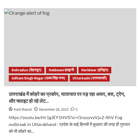
about
UKPSC
:
आईटीआई
प्रधानाचार्य
भर्ती
आवेदन
में
संशोधन
के
लिए
आयोग
Dehradun (देहरादून)
Haldwani हल्द्वानी
Haridwar (हरिद्वार)
ने
Udham Singh Nagar (उधम सिंह नगर)
Uttarkashi (उत्तरकाशी)
दोबारा
खोली
विंडो..
उत्तराखंड में कोहरे का प्रकोप, यातायात पर पड़ रहा असर, बस, ट्रेन,
और फ्लाइट हो रहे लेट..
Aarti Rawat
December 28, 2023
0
https://youtu.be/Hr1gJEY1HV0?si=l1nyyyvyVju2-XhV Fog
outbreak in Uttarakhand : प्रदेश के कई हिस्सों में बुधवार की तरह ही गुरुवार
को भी कोहरे का...