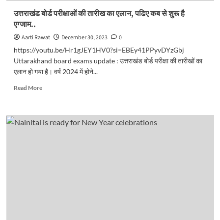
उत्तराखंड बोर्ड परीक्षाओं की तारीख का एलान, पढिए कब से शुरू है
एग्जाम..
Aarti Rawat
December 30, 2023
0
https://youtu.be/Hr1gJEY1HV0?si=EBEy41PPyvDYzGbj
Uttarakhand board exams update : उत्तराखंड बोर्ड परीक्षा की तारीखों का
एलान हो गया है। वर्ष 2024 में होने...
Read
Read More
more
about
उत्तराखंड
बोर्ड
परीक्षाओं
की
तारीख
का
एलान,
पढिए
कब
से
शुरू
है