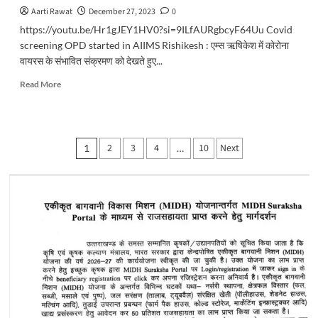
Aarti Rawat
December 27, 2023
0
https://youtu.be/Hr1gJEY1HV0?si=9ILfAURgbcyF64Uu Covid
screening OPD started in AIIMS Rishikesh : एम्स ऋषिकेश में कोरोना
वायरस के संभावित संक्रमण को देखते हुए...
Read
Read More
more
about
एम्स
ऋषिकेश
Posts
2
3
4
10
Next
1
…
में
pagination
कोविड
स्क्रीनिंग
ओपीडी
की
शुरुआत,
संक्रमित
मरीजों
के
लिए
6
बेड
रिजर्व..