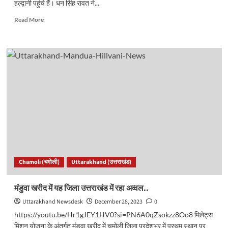
हल्द्वानी पहुंचे हैं। धन सिंह रावत ने...
Read
Read More
more
about
उत्तराखंड
में
30
अप्रैल
को
बोर्ड
परीक्षा
के
परिणाम
घोषित,
प्रदेश
में
Chamoli (चमोली)
Uttarakhand (उत्तराखंड)
होगी
400
डॉक्टरों
मंडुवा खरीद में यह जिला उत्तराखंड में रहा अव्वल..
की
Uttarakhand Newsdesk
December 28, 2023
0
भर्ती…
https://youtu.be/Hr1gJEY1HV0?si=PN6A0qZsokzz8Oo8 मिलेट्स
मिशन योजना के अंतर्गत मंडुवा खरीद में चमोली जिला प्रदेशभर में प्रथम स्थान पर