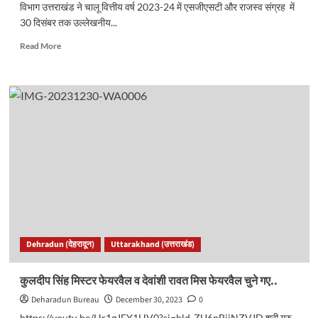
विभाग उत्तराखंड ने चालू वित्तीय वर्ष 2023-24 में एसजीएसटी और राजस्व संग्रह में
30 दिसंबर तक उल्लेखनीय...
Read
Read More
more
about
राजस्व
वृद्धि
में
बिल
लाओ-
ईनाम
पाओ
योजना
का
भी
रहा
महत्वपूर्ण
Dehradun (देहरादून)
Uttarakhand (उत्तराखंड)
योगदान
कुलदीप सिंह मिस्टर फेयरवैल व देवांशी रावत मिस फेयरवैल चुने गए..
Deharadun Bureau
December 30, 2023
0
https://youtu.be/Hr1gJEY1HV0?si=bld-ZU6nBjiNZVJD श्री गुरु