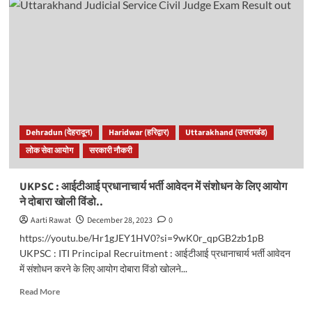
accident
in
Dehradun
:
दर्दनाक
हादसा,
अनियंत्रित
होकर
गहरी
खाई
Dehradun (देहरादून)
Haridwar (हरिद्वार)
Uttarakhand (उत्तराखंड)
में
लोक सेवा आयोग
सरकारी नौकरी
गिरा
सरकारी
राशन
UKPSC : आईटीआई प्रधानाचार्य भर्ती आवेदन में संशोधन के लिए आयोग
से
ने दोबारा खोली विंडो..
लदा
ट्रक..
Aarti Rawat
December 28, 2023
0
https://youtu.be/Hr1gJEY1HV0?si=9wK0r_qpGB2zb1pB
UKPSC : ITI Principal Recruitment : आईटीआई प्रधानाचार्य भर्ती आवेदन
में संशोधन करने के लिए आयोग दोबारा विंडो खोलने...
Read
Read More
more