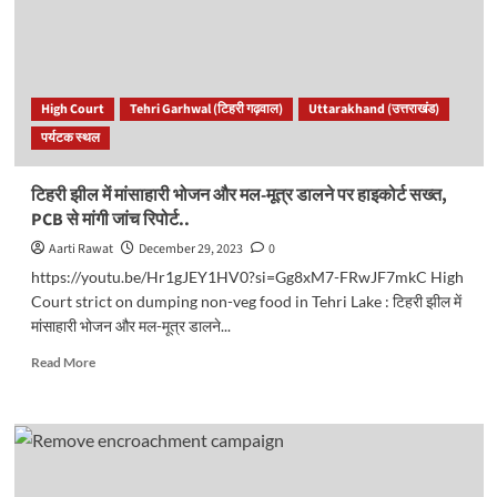
मानदेय
में
हो
सकती
बढ़ोतरी..
High Court
Tehri Garhwal (टिहरी गढ़वाल)
Uttarakhand (उत्तराखंड)
पर्यटक स्थल
टिहरी झील में मांसाहारी भोजन और मल-मूत्र डालने पर हाइकोर्ट सख्त,
PCB से मांगी जांच रिपोर्ट..
Aarti Rawat
December 29, 2023
0
https://youtu.be/Hr1gJEY1HV0?si=Gg8xM7-FRwJF7mkC High
Court strict on dumping non-veg food in Tehri Lake : टिहरी झील में
मांसाहारी भोजन और मल-मूत्र डालने...
Read
Read More
more
about
टिहरी
झील
में
मांसाहारी