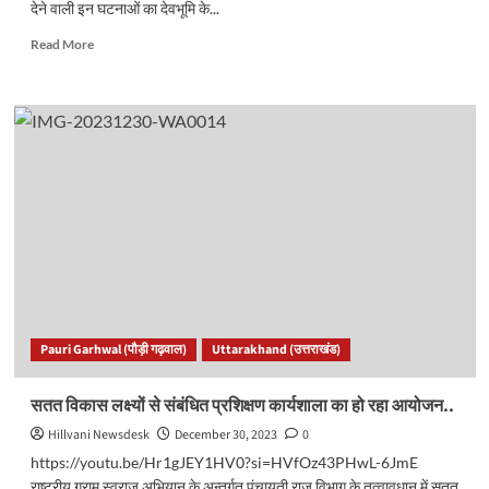
देने वाली इन घटनाओं का देवभूमि के...
Read
Read More
more
about
उत्तराखंड
की
इन
10
घटनाओं
ने
देश-
दुनिया
में
बटोरी
सुर्खियां,
इन
Pauri Garhwal (पौड़ी गढ़वाल)
Uttarakhand (उत्तराखंड)
फैसलों
और
घटनाओं
सतत विकास लक्ष्यों से संबंधित प्रशिक्षण कार्यशाला का हो रहा आयोजन..
के
Hillvani Newsdesk
December 30, 2023
0
लिए
भी
https://youtu.be/Hr1gJEY1HV0?si=HVfOz43PHwL-6JmE
याद
राष्ट्रीय ग्राम स्वराज अभियान के अन्तर्गत पंचायती राज विभाग के तत्वावधान में सतत