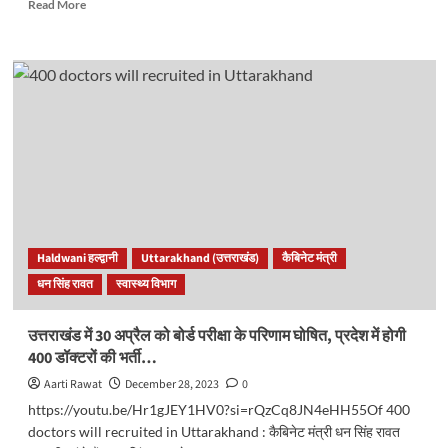
Read
Read More
more
about
उत्तराखंड
में
कोहरे
का
प्रकोप,
यातायात
पर
पड़
रहा
असर,
बस,
Haldwani हल्द्वानी
Uttarakhand (उत्तराखंड)
कैबिनेट मंत्री
ट्रेन,
धन सिंह रावत
स्वास्थ्य विभाग
और
फ्लाइट
हो
उत्तराखंड में 30 अप्रैल को बोर्ड परीक्षा के परिणाम घोषित, प्रदेश में होगी
रहे
400 डॉक्टरों की भर्ती…
लेट..
Aarti Rawat
December 28, 2023
0
https://youtu.be/Hr1gJEY1HV0?si=rQzCq8JN4eHH55Of 400
doctors will recruited in Uttarakhand : कैबिनेट मंत्री धन सिंह रावत