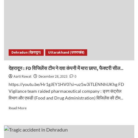
से
अतिक्रमण
हटाओ
अभियान
शुरू,
यहां
गरजा
जेसीबी..
Dehradun (देहरादून)
Uttarakhand (उत्तराखंड)
देहरादून : FD विजिलेंस टीम ने दवा कंपनी में मारा छापा, फैक्टरी सील..
Aarti Rawat
December 28, 2023
0
https://youtu.be/Hr1gJEY1HV0?si=uz1w3iTLENNhUKhg FD
Vigilance team raided pharmaceutical company : ड्रग कंट्रोल
विभाग और एफडी (Food and Drug Administration) विजिलेंस की टीम...
Read
Read More
more
about
देहरादून
:
FD