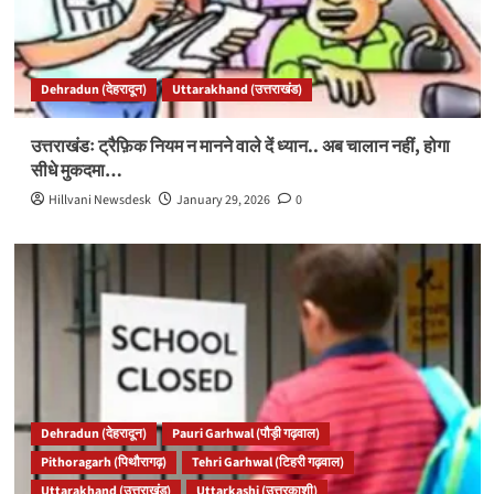
Dehradun (देहरादून)
Uttarakhand (उत्तराखंड)
उत्तराखंडः ट्रैफ़िक नियम न मानने वाले दें ध्यान.. अब चालान नहीं, होगा
सीधे मुकदमा…
Hillvani Newsdesk
January 29, 2026
0
Dehradun (देहरादून)
Pauri Garhwal (पौड़ी गढ़वाल)
Pithoragarh (पिथौरागढ़)
Tehri Garhwal (टिहरी गढ़वाल)
Uttarakhand (उत्तराखंड)
Uttarkashi (उत्तरकाशी)