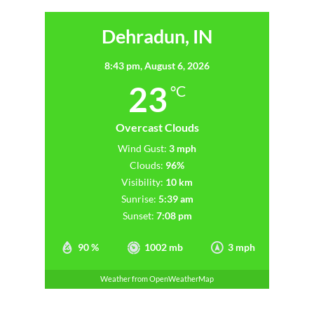
Dehradun, IN
8:43 pm,
August 6, 2026
23
°C
Overcast Clouds
Wind Gust:
3 mph
Clouds:
96%
Visibility:
10 km
Sunrise:
5:39 am
Sunset:
7:08 pm
90 %
1002 mb
3 mph
Weather from OpenWeatherMap