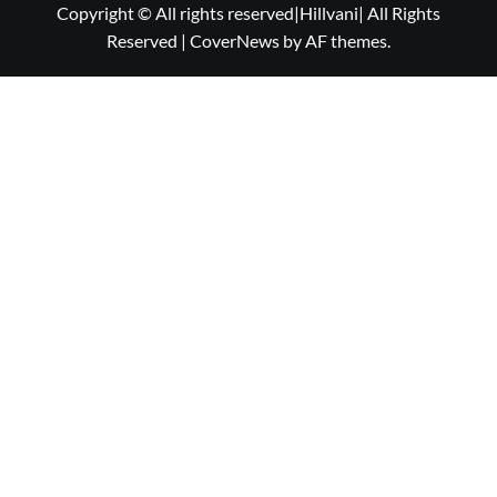
Copyright © All rights reserved|Hillvani| All Rights
Reserved
|
CoverNews
by AF themes.