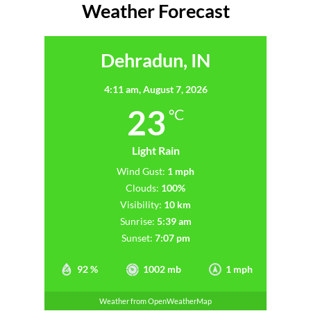
Weather Forecast
Dehradun, IN
4:11 am,
August 7, 2026
23
°C
Light Rain
Wind Gust:
1 mph
Clouds:
100%
Visibility:
10 km
Sunrise:
5:39 am
Sunset:
7:07 pm
92 %
1002 mb
1 mph
Weather from OpenWeatherMap