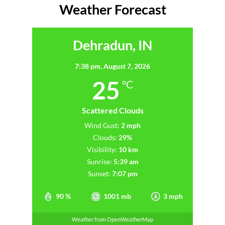
Weather Forecast
Dehradun, IN
7:38 pm,
August 7, 2026
25
°C
Scattered Clouds
Wind Gust:
2 mph
Clouds:
29%
Visibility:
10 km
Sunrise:
5:39 am
Sunset:
7:07 pm
90 %
1001 mb
3 mph
Weather from OpenWeatherMap