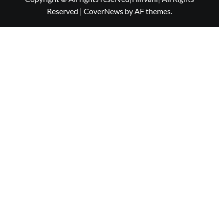
Reserved
|
CoverNews
by AF themes.