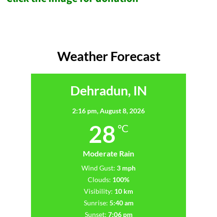
Weather Forecast
Dehradun, IN
2:16 pm,
August 8, 2026
28
°C
Moderate Rain
Wind Gust:
3 mph
Clouds:
100%
Visibility:
10 km
Sunrise:
5:40 am
Sunset:
7:06 pm