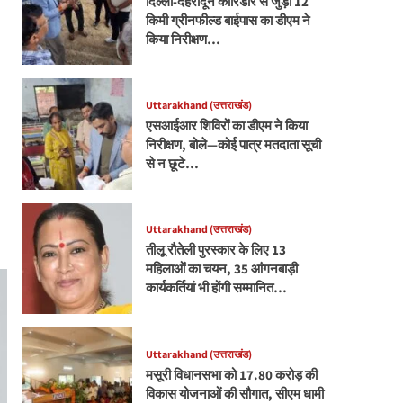
दिल्ली-देहरादून कॉरिडोर से जुड़ी 12
किमी ग्रीनफील्ड बाईपास का डीएम ने
किया निरीक्षण…
Uttarakhand (उत्तराखंड)
एसआईआर शिविरों का डीएम ने किया
निरीक्षण, बोले—कोई पात्र मतदाता सूची
से न छूटे…
Uttarakhand (उत्तराखंड)
तीलू रौतेली पुरस्कार के लिए 13
महिलाओं का चयन, 35 आंगनबाड़ी
कार्यकर्तियां भी होंगी सम्मानित…
Uttarakhand (उत्तराखंड)
मसूरी विधानसभा को 17.80 करोड़ की
विकास योजनाओं की सौगात, सीएम धामी