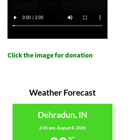
Click the image for donation
Weather Forecast
Dehradun, IN
2:45 pm,
August 8, 2026
°C