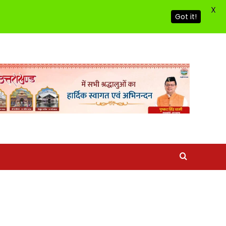
X
Got it!