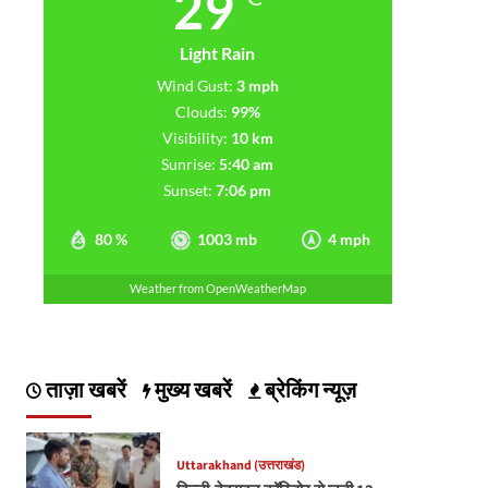
29
Light Rain
Wind Gust:
3 mph
Clouds:
99%
Visibility:
10 km
Sunrise:
5:40 am
Sunset:
7:06 pm
80 %
1003 mb
4 mph
Weather from OpenWeatherMap
ताज़ा खबरें
मुख्य खबरें
ब्रेकिंग न्यूज़
Uttarakhand (उत्तराखंड)