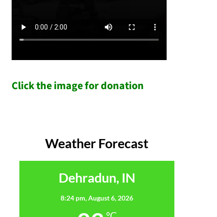
Click the image for donation
Weather Forecast
Dehradun, IN
8:24 pm,
August 6, 2026
°C