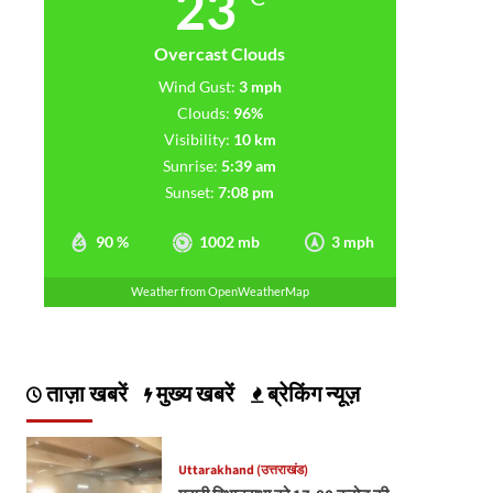
23
Overcast Clouds
Wind Gust:
3 mph
Clouds:
96%
Visibility:
10 km
Sunrise:
5:39 am
Sunset:
7:08 pm
90 %
1002 mb
3 mph
Weather from OpenWeatherMap
ताज़ा खबरें
मुख्य खबरें
ब्रेकिंग न्यूज़
Uttarakhand (उत्तराखंड)