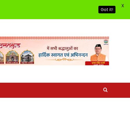
X
Got it!