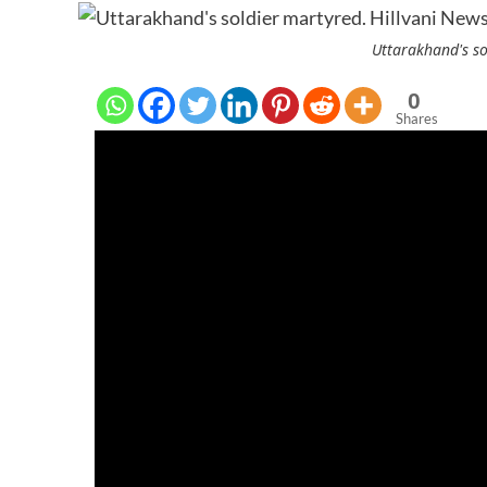
Uttarakhand's so
0
Shares