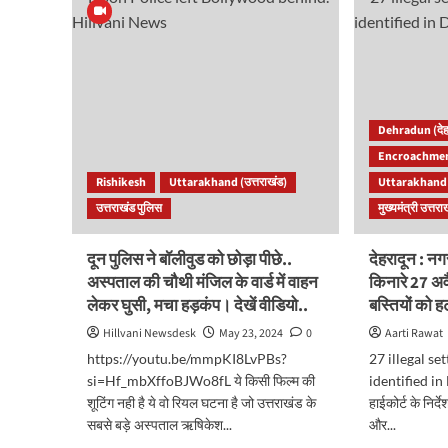
ट्रक
का
में
मिला
गैंग
शव..
रेप।
एक
दो
ही
गिरफ्तार
इलाक
एक
Dehradun (देह
से
फरार..
3
Encroachmen
लाश
Rishikesh
Uttarakhand (उत्तराखंड)
Uttarakhand (
मिलन
से
उत्तराखंड पुलिस
मुख्यमंत्री उत्तरा
मचा
हड़कं
दून पुलिस ने बॉलीवुड को छोड़ा पीछे..
देहरादून : नग
अस्पताल की चौथी मंजिल के वार्ड में वाहन
किनारे 27 अवै
लेकर घुसी, मचा हड़कंप। देखें वीडियो..
बस्तियों को ह
Hillvani Newsdesk
May 23, 2024
0
Aarti Rawat
https://youtu.be/mmpKI8LvPBs?
27 illegal s
si=Hf_mbXffoBJWo8fL ये किसी फिल्म की
identified i
शूटिंग नही है ये वो रियल घटना है जो उत्तराखंड के
हाईकोर्ट के निर
सबसे बड़े अस्पताल ऋषिकेश...
और...