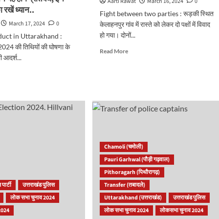
Aarti Rawat
March 16, 2024
0
 रखें ध्यान..
Fight between two parties : रूड़की स्थित
March 17, 2024
0
केलाहनपुर गांव में रास्ते को लेकर दो पक्षों में विवाद
हो गया। दोनों...
uct in Uttarakhand :
024 की तिथियों की घोषणा के
Read
Read More
ी आदर्श...
more
about
d
रूड़की
e
:
ut
रास्ते
e
को
लेकर
duct
दो
पक्षों
arakhand
में
Chamoli (चमोली)
मारपीट,
राखंड
Pauri Garhwal (पौड़ी गढ़वाल)
एक
के
Pithoragarh (पिथौरागढ़)
र
सिर
ता
 पार्टी
उत्तराखंड पुलिस
Transfer (तबादले)
में
लोक सभा चुनाव 2024
Uttarakhand (उत्तराखंड)
उत्तराखंड पुलिस
लगी
न
गोली..
2024
लोक सभा चुनाव 2024
लोकसभा चुनाव 2024