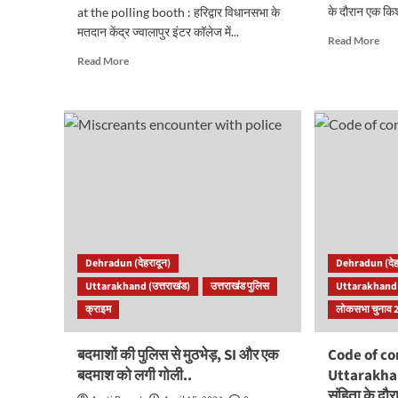
के दौरान एक किश
at the polling booth : हरिद्वार विधानसभा के
मतदान केंद्र ज्वालापुर इंटर कॉलेज में...
Rea
Read More
mor
Read
Read More
abo
more
कोटद्
about
:
Lok
नदी
Sabha
में
Election
नहान
:
के
पोलिंग
दौरा
बूथ
किश
पर
की
मतदाता
पानी
ने
में
पटकी
Dehradun (देहरादून)
Dehradun (देह
डूबने
ईवीएम
Uttarakhand (उत्तराखंड)
उत्तराखंड पुलिस
Uttarakhand (
से
मशीन,
हुई
क्राइम
लोकसभा चुनाव 
पुलिस
मौत.
ने
लिया
बदमाशों की पुलिस से मुठभेड़, SI और एक
Code of co
हिरासत
बदमाश को लगी गोली..
Uttarakhand
में.
संहिता के दौर