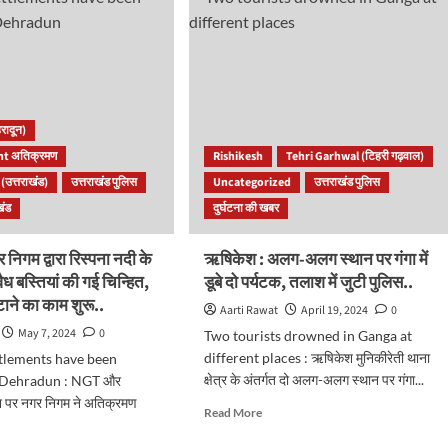
है
Digital
Arrest
Scam?
बढ़ता
जा
े
रहा
रादून)
खतरा..
जिससे
t अतिक्रमण
Rishikesh
Tehri Garhwal (टिहरी गढ़वाल)
खाली
उत्तराखंड)
उत्तराखंड पुलिस
Uncategorized
उत्तराखंड पुलिस
े
हो
खंड
दुर्घटना की खबर
रहे
बैंक
प..
खाते,
र निगम द्वारा रिस्पना नदी के
ऋषिकेश : अलग-अलग स्थान पर गंगा में
ऐसे
ध बस्तियां की गई चिन्हित,
डूबे दो पर्यटक, तलाश में जुटी पुलिस..
रहें
टाने का काम शुरू..
सतर्क..
Aarti Rawat
April 19, 2024
0
May 7, 2024
0
Two tourists drowned in Ganga at
different places : ऋषिकेश मुनिकीरेती थाना
ettlements have been
क्षेत्र के अंतर्गत दो अलग-अलग स्थान पर गंगा...
n Dehradun : NGT और
्देश पर नगर निगम ने अतिक्रमण
Read
Read More
more
about