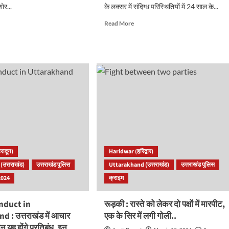
ोर...
के लक्सर में संदिग्ध परिस्थितियों में 24 साल के...
d
Read
Read More
e
more
ut
about
वार
संदिग्ध
परिस्थितियों
में
24
े
साल
के
न
युवक
ोर
की
मौत,10
मई
को
रादून)
Haridwar (हरिद्वार)
होने
उत्तराखंड)
उत्तराखंड पुलिस
Uttarakhand (उत्तराखंड)
उत्तराखंड पुलिस
थी
शादी..
2024
क्राइम
.
nduct in
रूड़की : रास्ते को लेकर दो पक्षों में मारपीट,
 : उत्तराखंड में आचार
एक के सिर में लगी गोली..
ान यह होंगे प्रतिबंध, इन