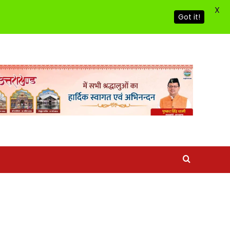
X
Got it!