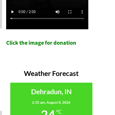
Click the image for donation
Weather Forecast
Dehradun, IN
2:35 am,
August 8, 2026
24
°C