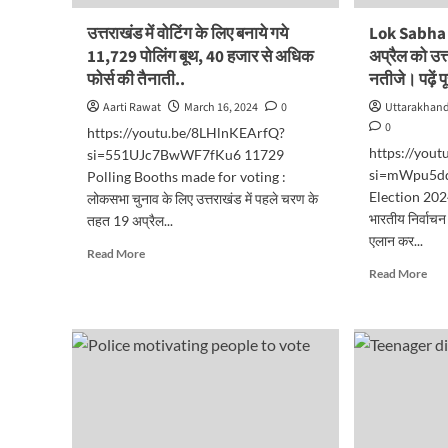
होंगे
प्रति
उत्तराखंड में वोटिंग के लिए बनाये गये
Lok Sabha 
इन
11,729 पोलिंग बूथ, 40 हजार से अधिक
अप्रैल को उत्
जरूर
फोर्स की तैनाती..
नतीजे। पढ़ें 
बातों
का
Aarti Rawat
March 16, 2024
0
Uttarakhan
रखें
0
https://youtu.be/8LHlnKEArfQ?
ध्यान
https://you
si=551UJc7BwWF7fKu6 11729
si=mWpu5dd
Polling Booths made for voting :
Election 202
लोकसभा चुनाव के लिए उत्तराखंड में पहले चरण के
भारतीय निर्वाचन
तहत 19 अप्रैल...
एलान कर...
Read
Read More
more
Rea
Read More
about
mor
उत्तराखंड
abo
में
Lok
वोटिंग
Sab
के
Ele
लिए
202
बनाये
19
गये
अप्र
11,729
को