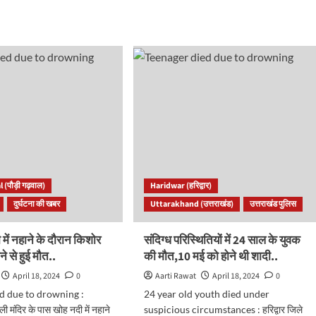
d
ऋषिकेश
e
:
ut
अलग-
दून
अलग
स्थान
पर
म
गंगा
में
ना
डूबे
दो
पर्यटक,
रे
तलाश
में
ध
 (पौड़ी गढ़वाल)
Haridwar (हरिद्वार)
जुटी
यां
पुलिस..
दुर्घटना की खबर
Uttarakhand (उत्तराखंड)
उत्तराखंड पुलिस
ित,
ी में नहाने के दौरान किशोर
संदिग्ध परिस्थितियों में 24 साल के युवक
यों
बने से हुई मौत..
की मौत,10 मई को होने थी शादी..
े
April 18, 2024
0
Aarti Rawat
April 18, 2024
0
d due to drowning :
24 year old youth died under
धबली मंदिर के पास खोह नदी में नहाने
suspicious circumstances : हरिद्वार जिले
.