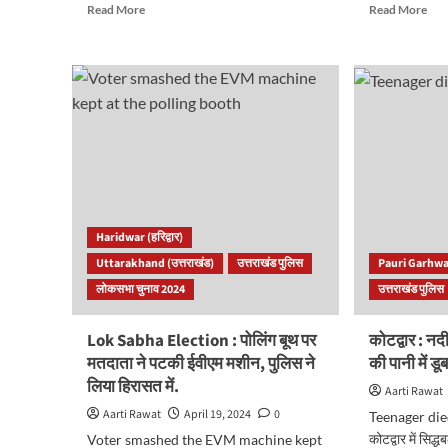
Read
Rea
Read More
Read More
more
mor
about
abo
दून
देहरा
पुलिस
:
ने
नगर
बॉलीवुड
निग
को
द्वारा
छोड़ा
रिस्प
पीछे..
नदी
अस्पताल
के
की
किना
चौथी
27
Haridwar (हरिद्वार)
मंजिल
अवै
Uttarakhand (उत्तराखंड)
उत्तराखंड पुलिस
Pauri Garhwal
के
बस्ति
लोकसभा चुनाव 2024
उत्तराखंड पुलिस
वार्ड
की
में
गई
वाहन
चिन्ह
Lok Sabha Election : पोलिंग बूथ पर
कोटद्वार : नद
लेकर
बस्ति
मतदाता ने पटकी ईवीएम मशीन, पुलिस ने
की पानी में डू
घुसी,
को
लिया हिरासत में.
मचा
हटान
Aarti Rawat
हड़कंप।
का
Aarti Rawat
April 19, 2024
0
Teenager die
देखें
काम
कोटद्वार में सिद्
Voter smashed the EVM machine kept
वीडियो..
शुरू.