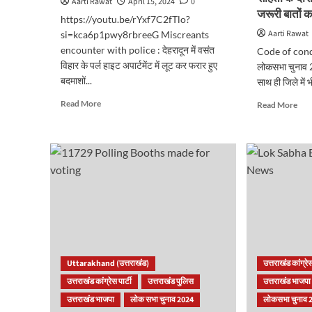
Aarti Rawat
April 15, 2024
0
जरूरी बातों का
https://youtu.be/rYxf7C2fTlo?
Aarti Rawat
si=kca6p1pwy8rbreeG Miscreants
encounter with police : देहरादून में वसंत
Code of cond
विहार के पर्ल हाइट अपार्टमेंट में लूट कर फरार हुए
लोकसभा चुनाव 2
बदमाशों...
साथ ही जिले में भ
Read
Rea
Read More
Read More
more
mor
about
abo
बदमाशों
Cod
की
of
पुलिस
con
से
in
मुठभेड़,
Utt
SI
:
और
उत्त
एक
में
बदमाश
आचा
को
संहि
Uttarakhand (उत्तराखंड)
उत्तराखंड कांग्रेस
लगी
के
उत्तराखंड कांग्रेस पार्टी
उत्तराखंड पुलिस
उत्तराखंड भाजपा
गोली..
दौरा
उत्तराखंड भाजपा
लोक सभा चुनाव 2024
लोकसभा चुनाव 
यह