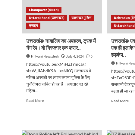
Champavat (चंपावत)
Uttarakhand (उत्तराखंड)
उत्तराखंड पुलिस
Dehradun (देह
क्राइम
Uttarakhand (
उत्तराखंडः नाबालिग का अपहरण, ट्रक में
उत्तराखंडः 
गैंग रेप। दो गिरफ्तार एक फरार..
एक ही इलाके 
हड़कंप..
Hillvani Newsdesk
July 4, 2024
0
Hillvani Ne
https://youtu.be/xMjHZtYmcJg?
si=W_lIAbdK9AHzeNKQ उत्तराखंड में
https://you
महिला अपराधों पर लगाम लगाना पुलिस के लिए
si=FaOS0ErB
चुनौतीभरा साबित हो रहा है। लगातार बढ़ रहे
राजधानी देहरादू
महिला...
बढ़ता ही जा रहा 
Read
Rea
Read More
Read More
more
mor
about
abo
उत्तराखंडः
उत्तर
नाबालिग
एक
का
और
अपहरण,
महिल