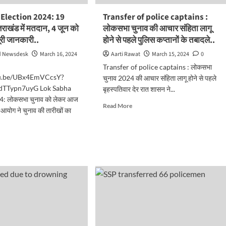
बंध,
Election 2024: 19
Transfer of police captains :
तराखंड में मतदान, 4 जून को
लोकसभा चुनाव की आचार संहिता लागू
ी
पूरी जानकारी..
होने से पहले पुलिस कप्तानों के तबादले..
d Newsdesk
March 16, 2024
Aarti Rawat
March 15, 2024
0
Transfer of police captains : लोकसभा
..
tu.be/UBx4EmVCcsY?
चुनाव 2024 की आचार संहिता लागू होने से पहले
TTypn7uyG Lok Sabha
बृहस्पतिवार देर रात शासन ने...
4: लोकसभा चुनाव को लेकर आज
Read
Read More
 आयोग ने चुनाव की तारीखों का
more
about
Transfer
d
of
e
police
ut
captains
:
ha
लोकसभा
ction
चुनाव
4:
की
आचार
ैल
संहिता