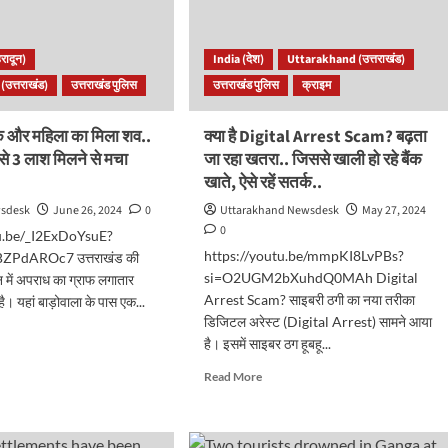
रादून)
India (देश)
Uttarakhand (उत्तराखंड)
उत्तराखंड)
उत्तराखंड पुलिस
उत्तराखंड पुलिस
क्राइम
एक और महिला का मिला शव..
क्‍या है Digital Arrest Scam? बढ़ता
से 3 लाश मिलने से मचा
जा रहा खतरा.. जिससे खाली हो रहे बैंक
खाते, ऐसे रहें सतर्क..
wsdesk
June 26, 2024
0
Uttarakhand Newsdesk
May 27, 2024
0
tu.be/_I2ExDoYsuE?
https://youtu.be/mmpKI8LvPBs?
ZPdAROc7 उत्तराखंड की
si=O2UGM2bXuhdQ0MAh Digital
न में अपराध का ग्राफ लगातार
Arrest Scam? साइबरी ठगी का नया तरीका
है। यहां बाड़ोवाला के पास एक...
डिजिटल अरेस्ट (Digital Arrest) सामने आया
d
है। इसमें साइबर ठग हूबहू...
e
ut
Read
Read More
ाखंडः
more
about
क्‍या
ा