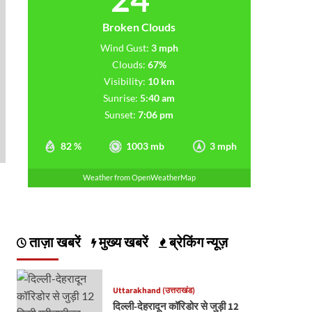
Broken Clouds
Wind Gust:
3 mph
Clouds:
67%
Visibility:
10 km
Sunrise:
5:40 am
Sunset:
7:06 pm
82 %
1003 mb
3 mph
Weather from OpenWeatherMap
ताज़ा खबरें
मुख्य खबरें
ब्रेकिंग न्यूज़
Uttarakhand (उत्तराखंड)
दिल्ली-देहरादून कॉरिडोर से जुड़ी 12