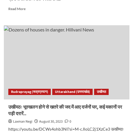
Read
Read More
more
about
दिवारा
यात्रा
ने
केदारपुरी
के
कई
तीर्थ
स्थलों
का
किया
भ्रमण,
श्रद्धालुओं
Rudraprayag (रूद्रप्रयाग)
Uttarakhand (उत्तराखंड)
उखीमठ
को
दिया
आश्रीवाद..
उखीमठः भूस्खलन होने से खतरे की जद में आए दर्जनों घर, कई मकानों पर
पड़ी दरारें..
Laxman Negi
August 30, 2023
0
https://youtu.be/DCWs4ohb3NI?si=M-cJloLC2j1XzCe3 ऊखीमठः