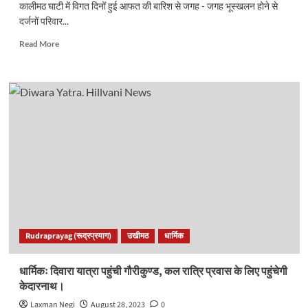
कालीमठ घाटी में विगत दिनों हुई आफत की बारिश से जगह - जगह भूस्खलन होने से
दर्जनों परिवार...
Read
Read More
more
about
उखीमठः
भूस्खलन
होने
से
खतरे
की
जद
में
आए
दर्जनों
घर,
कई
Rudraprayag (रूद्रप्रयाग)
उखीमठ
धार्मिक
मकानों
पर
पड़ी
धार्मिकः दिवारा यात्रा पहुंची गौरीकुण्ड, कल रात्रि प्रवास के लिए पहुंचेगी
दरारें..
केदारनाथ।
Laxman Negi
August 28, 2023
0