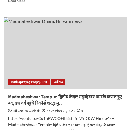
Read More
more
about
गौरीकुंड-
केदारनाथ
पैदल
मार्ग
पर
मिले
3
शव,
अब
तक
6
की
Rudraprayag (रूद्रप्रयाग)
उखीमठ
मौत।
अभी
और
Madmaheshwar Temple: द्वितीय केदार मद्महेश्वर धाम के कपाट हुए
शव
बंद, इस वर्ष पहुंचे रिकॉर्ड श्रद्धालु..
मिलने
की
Hillvani Newsdesk
November 22, 2023
0
संभावना..
https://youtu.be/Cg1nPWCQF88?si=6TV9DKWlHmdo4xHj
Madmaheshwar Temple: द्वितीय केदार भगवान मद्महेश्वर मंदिर के कपाट