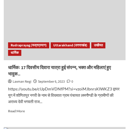
में
सांस्कृतिक
कार्यक्रमों
की
रही
धूम,
भरतवाण
की
Rudraprayag (रूद्रप्रयाग)
Uttarakhand (उत्तराखंड)
उखीमठ
प्रस्तुति
धार्मिक
रही
आकर्षण
का
धार्मिकः 17 दिवसीय दिवारा यात्रा हुई संपन्न, भक्त और महिलाएं हुए
केंद्र..
भावुक..
Laxman Negi
September 6, 2023
0
https://youtu.be/cUpDmVDNfPM?si=vzoiMJbnrsKIWKZ3 द्वापर
युग में शोणितपुर नगरी के नाम से विख्यात ग्राम पंचायत लमगौण्डी के ग्रामीणों की
अराध्य देवी भगवती राज...
Read
Read More
more
about
धार्मिकः