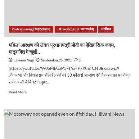
अवैध
अतिक्रमणकारियों
में
मचा
हडकंप..
Rudraprayag (रूद्रप्रयाग)
Uttarakhand (उत्तराखंड)
उखीमठ
महिला आरक्षण को लेकर प्रधानमंत्री मोदी का ऐतिहासिक कदम,
मातृशक्ति में खुशी..
Laxman Negi
September 20, 2023
0
https://youtu.be/W0SMkUzP3FI?si=PxIXmfCN3BxnawpA
लोकसभा और विधानसभा में महिलाओं को 33 फीसदी आरक्षण देने के प्रस्ताव पर केंद्र
सरकार की कैबिनेट ने मुहर...
Read
Read More
more
about
महिला
आरक्षण
को
लेकर
प्रधानमंत्री
मोदी