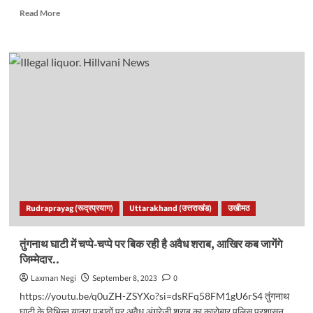
Read
Read More
more
about
जनता
मिलन
कार्यक्रम
में
जिलाधिकारी
ने
विभिन्न
समस्याओं
का
निस्तारण
कर
अधिकारियों
Rudraprayag (रूद्रप्रयाग)
Uttarakhand (उत्तराखंड)
उखीमठ
को
दिए
निर्देश..
तुंगनाथ घाटी में चप्पे-चप्पे पर बिक रही है अवैध शराब, आखिर कब जागेंगे
जिम्मेदार..
Laxman Negi
September 8, 2023
0
https://youtu.be/q0uZH-ZSYXo?si=dsRFq58FM1gU6rS4 तुंगनाथ
घाटी के विभिन्न यात्रा पड़ावों पर अवैध अंग्रेजी शराब का कारोबार पुलिस प्रशासन,