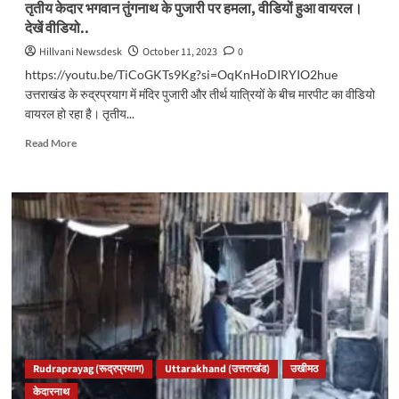
तृतीय केदार भगवान तुंगनाथ के पुजारी पर हमला, वीडियों हुआ वायरल।
होंगे
देखें वीडियो..
विराजमान।
देखें
Hillvani Newsdesk
October 11, 2023
0
वीडियो..
https://youtu.be/TiCoGKTs9Kg?si=OqKnHoDIRYIO2hue
उत्तराखंड के रुद्रप्रयाग में मंदिर पुजारी और तीर्थ यात्रियों के बीच मारपीट का वीडियो
वायरल हो रहा है। तृतीय...
Read
Read More
more
about
तृतीय
केदार
भगवान
तुंगनाथ
के
पुजारी
पर
हमला,
वीडियों
हुआ
वायरल।
Rudraprayag (रूद्रप्रयाग)
Uttarakhand (उत्तराखंड)
उखीमठ
देखें
केदारनाथ
वीडियो..