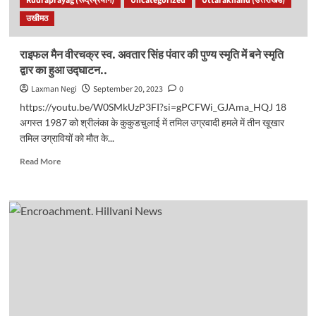
Rudraprayag (रूद्रप्रयाग)
Uncategorized
Uttarakhand (उत्तराखंड)
एक
उखीमठ
के
बाद
एक
राइफल मैन वीरचक्र स्व. अवतार सिंह पंवार की पुण्य स्मृति में बने स्मृति
फटे
द्वार का हुआ उद्घाटन..
3
सिलिंडर..
Laxman Negi
September 20, 2023
0
https://youtu.be/W0SMkUzP3FI?si=gPCFWi_GJAma_HQJ 18
अगस्त 1987 को श्रीलंका के कुकुडचुलाई में तमिल उग्रवादी हमले में तीन खूखार
तमिल उग्रावियों को मौत के...
Read
Read More
more
about
राइफल
मैन
वीरचक्र
स्व.
अवतार
सिंह
पंवार
की
पुण्य