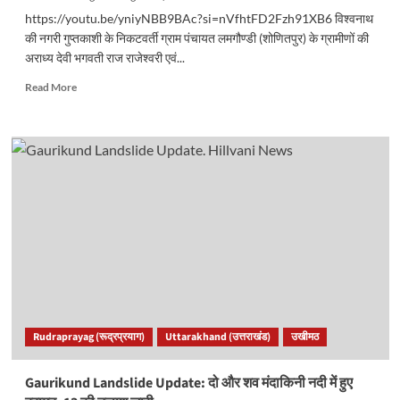
https://youtu.be/yniyNBB9BAc?si=nVfhtFD2Fzh91XB6 विश्वनाथ
की नगरी गुप्तकाशी के निकटवर्ती ग्राम पंचायत लमगौण्डी (शोणितपुर) के ग्रामीणों की
अराध्य देवी भगवती राज राजेश्वरी एवं...
Read
Read More
more
about
धार्मिकः
दिवारा
यात्रा
पहुंची
गौरीकुण्ड,
कल
रात्रि
प्रवास
के
लिए
पहुंचेगी
केदारनाथ।
Rudraprayag (रूद्रप्रयाग)
Uttarakhand (उत्तराखंड)
उखीमठ
Gaurikund Landslide Update: दो और शव मंदाकिनी नदी में हुए