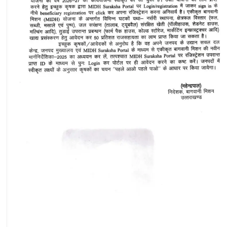
मोटर
मार्ग
बने
चुनौतीपूर्ण..