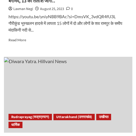
बरामद, 13 की तलाश जारी..
Laxman Negi
August 25, 2023
0
https://youtu.be/yniyNBB9BAc?si=DmsVK_3vdQR4fU3L
गौरीकुंड भूस्खलन हादसे में लापता 15 लोगों में दो और लोगों के शव रामपुर के समीप
मंदाकिनी नदी से...
Read
Read More
more
about
Gaurikund
Landslide
Update:
दो
और
शव
मंदाकिनी
नदी
में
हुए
बरामद,
Rudraprayag (रूद्रप्रयाग)
Uttarakhand (उत्तराखंड)
उखीमठ
13
धार्मिक
की
तलाश