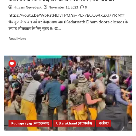
Hillvani Newsdesk
November 15, 2023
0
https://youtu.be/WbRztHDvTPQ?si=PLx7ECQwtkuXl7YR आज
भैयादूज के पावन पर्व पर केदारनाथ धाम (Kedarnath Dham doors closed) के
कपाट शीतकाल के लिए सुबह 8:30...
Read
Read More
more
about
Kedarnath
Dham
doors
closed:
शीतकाल
के
लिए
बंद
हुए
केदारनाथ
धाम
के
Rudraprayag (रूद्रप्रयाग)
Uttarakhand (उत्तराखंड)
उखीमठ
कपाट,
अब
यहां