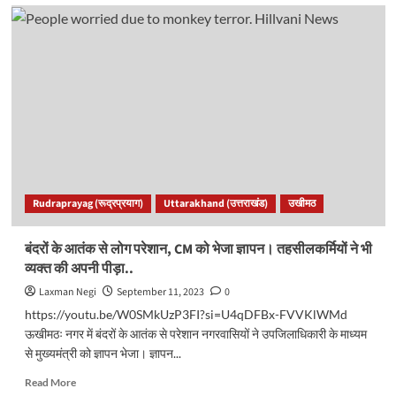
चोपता
वैली
में
तैयार
होगा
इको
टूरिज्म
जोन,
चिरबटिया
एवं
कार्तिक
स्वामी
Rudraprayag (रूद्रप्रयाग)
Uttarakhand (उत्तराखंड)
उखीमठ
सर्किल
भी
होगा
बंदरों के आतंक से लोग परेशान, CM को भेजा ज्ञापन। तहसीलकर्मियों ने भी
तैयार..
व्यक्त की अपनी पीड़ा..
Laxman Negi
September 11, 2023
0
https://youtu.be/W0SMkUzP3FI?si=U4qDFBx-FVVKlWMd
ऊखीमठः नगर में बंदरों के आतंक से परेशान नगरवासियों ने उपजिलाधिकारी के माध्यम
से मुख्यमंत्री को ज्ञापन भेजा। ज्ञापन...
Read
Read More