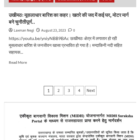
पहुंची
गुप्तकाशी..
उखीमठः मूसलाधार बारिश का कहर। खतरे की जद में कई घर, मोटर मार्ग
बने चुनौतीपूर्ण..
Laxman Negi
August 23, 2023
0
https://youtu.be/yniyNBB9BAc ऊखीमठः क्षेत्र में लगातार हो रही
मूसलाधार बारिश से जनजीवन खासा प्रभावित हो गया है। मन्दाकिनी नदी सहित
सहायक...
Read
Read More
more
about
उखीमठः
मूसलाधार
Posts
2
3
4
Next
1
बारिश
pagination
का
कहर।
खतरे
की
जद
में
कई
घर,