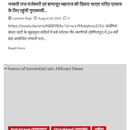
जारी..
भगवती राज राजेश्वरी एवं बाणासुर महाराज की दिवारा यात्रा रात्रि प्रवास
के लिए पहुंची गुप्तकाशी..
Laxman Negi
August 24, 2023
0
https://youtu.be/yniyNBB9BAc?si=srxJMutqhnu2J5ls ऊखीमठः
केदार घाटी के खूबसूरत वादियों में बसे पर्यटक गाँव लमगौण्डी (शोणितपुर) में 26 वर्षों
बाद आयोजित भगवती राज...
Read
Read More
more
about
भगवती
राज
राजेश्वरी
एवं
बाणासुर
महाराज
की
दिवारा
यात्रा
रात्रि
प्रवास
के
Rudraprayag (रूद्रप्रयाग)
Uttarakhand (उत्तराखंड)
उखीमठ
लिए