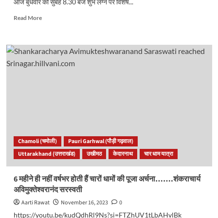
आज बुधवार को सुबह 8.30 बजे शुभ लग्न पर विशेष...
Read
Read More
more
about
Madmaheshwar
Temple:
द्वितीय
केदार
मद्महेश्वर
धाम
के
कपाट
हुए
बंद,
इस
Chamoli (चमोली)
Pauri Garhwal (पौड़ी गढ़वाल)
वर्ष
Uttarakhand (उत्तराखंड)
उखीमठ
केदारनाथ
चार धाम यात्रा
पहुंचे
रिकॉर्ड
श्रद्धालु..
6 महीने ही नहीं वर्षभर होती हैं चारों धामों की पूजा अर्चना…….शंकराचार्य
अविमुक्तेश्वरानंद सरस्वती
Aarti Rawat
November 16, 2023
0
https://youtu.be/kudQdhRl9Ns?si=FTZhUV1tLbAHvlBk