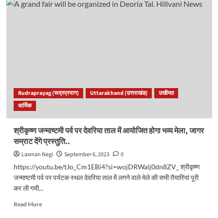
17
दिवसीय
दिवारा
यात्रा
हुई
संपन्न,
भक्त
और
महिलाएं
हुए
Rudraprayag (रूद्रप्रयाग)
Uttarakhand (उत्तराखंड)
उखीमठ
भावुक..
धार्मिक
श्रीकृष्ण जन्माष्टमी पर्व पर देवरिया ताल में आयोजित होगा भव्य मेला, जागर
सम्राट देंगे प्रस्तुति..
Laxman Negi
September 6, 2023
0
https://youtu.be/tJo_Cm1EBi4?si=wojDRWalj0dn8ZV_ श्रीकृष्ण
जन्माष्टमी पर्व पर पर्यटक स्थल देवरिया ताल में लगने वाले मेले की सभी तैयारियां पूरी
कर ली गयी...
Read
Read More
more