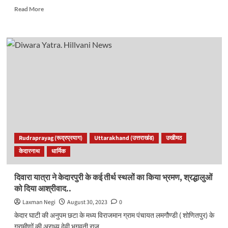
Read
Read More
more
about
केदारनाथ
में
फिर
आया
एवलांच,
कई
बार
सामने
आ
चुकी
यहां
Rudraprayag (रूद्रप्रयाग)
Uttarakhand (उत्तराखंड)
उखीमठ
ऐसी
केदारनाथ
धार्मिक
घटना..
दिवारा यात्रा ने केदारपुरी के कई तीर्थ स्थलों का किया भ्रमण, श्रद्धालुओं
को दिया आश्रीवाद..
Laxman Negi
August 30, 2023
0
केदार घाटी की अनुपम छटा के मध्य विराजमान ग्राम पंचायत लमगौण्डी ( शोणितपुर) के
ग्रामीणों की अराध्य देवी भगवती राज...