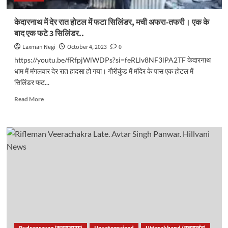
केदारनाथ में देर रात होटल में फटा सिलिंडर, मची अफरा-तफरी। एक के
बाद एक फटे 3 सिलिंडर..
Laxman Negi
October 4, 2023
0
https://youtu.be/fRfpjWlWDPs?si=feRLlv8NF3lPA2TF केदारनाथ
धाम में मंगलवार देर रात हादसा हो गया। गौरीकुंड में मंदिर के पास एक होटल में
सिलिंडर फट...
Read
Read More
more
about
केदारनाथ
में
देर
रात
होटल
में
फटा
सिलिंडर,
मची
अफरा-
तफरी।