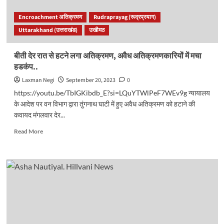
स्मृति
में
Encroachment अतिक्रमण
Rudraprayag (रूद्रप्रयाग)
बने
Uttarakhand (उत्तराखंड)
उखीमठ
स्मृति
द्वार
का
बीती देर रात से हटने लगा अतिक्रमण, अवैध अतिक्रमणकारियों में मचा
हुआ
हडकंप..
उद्घाटन..
Laxman Negi
September 20, 2023
0
https://youtu.be/TbIGKibdb_E?si=LQuYTWlPeF7WEv9g न्यायालय
के आदेश पर वन विभाग द्वारा तुंगनाथ घाटी में हुए अवैध अतिक्रमण को हटाने की
कवायद मंगलवार देर...
Read
Read More
more
about
बीती
देर
रात
से
हटने
लगा
अतिक्रमण,