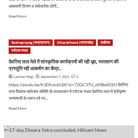
आबकारी विभाग व सफेदपोश लोगों...
Read
Read More
more
about
तुंगनाथ
घाटी
Rudraprayag (रूद्रप्रयाग)
Uttarakhand (उत्तराखंड)
उखीमठ
में
पर्यटक स्थल
चप्पे-
चप्पे
देवरिया ताल मेले में सांस्कृतिक कार्यक्रमों की रही धूम, भरतवाण की
पर
प्रस्तुति रही आकर्षण का केंद्र..
बिक
रही
Laxman Negi
September 7, 2023
0
है
https://youtu.be/fctEKuoxGSA?si=72GC3TU_oVBkdO2U देवरिया
अवैध
ताल विकास महोत्सव समिति के तत्वावधान में पर्यटक स्थल देवरिया ताल में श्रीकृष्ण
शराब,
आखिर
जन्माष्टमी के पावन पर्व पर...
कब
Read
Read More
जागेंगे
more
जिम्मेदार..
about
देवरिया
ताल
मेले