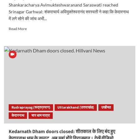
Shankaracharya Avimukteshwaranand Saraswati reached
Srinagar Garhwal: शंकराचार्य अविमुक्तेश्वरानंद सरस्वती ने कहा कि केदारनाथ
में लगे सोने की जांच अभी...
Read
Read More
more
about
6
महीने
ही
नहीं
वर्षभर
होती
हैं
चारों
धामों
की
पूजा
Rudraprayag (रूद्रप्रयाग)
Uttarakhand (उत्तराखंड)
उखीमठ
अर्चना…….शंकराचार्य
केदारनाथ
चार धाम यात्रा
अविमुक्तेश्वरानंद
सरस्वती
Kedarnath Dham doors closed: शीतकाल के लिए बंद हुए
केदारनाथ धाम के कपाट, अब यहां होंगे विराजमान। देखें वीडियो..