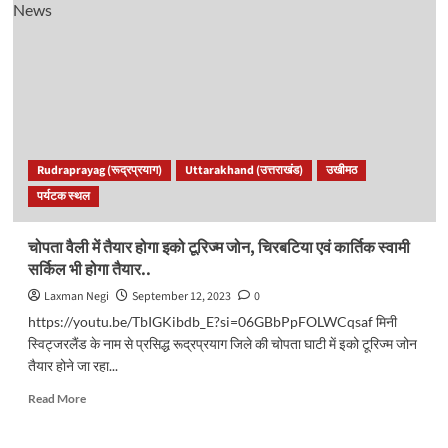
पहुंची
टीमों
को
ग्रामीणों
ने
बैरंग
लौटाया,
महिलाओं
व
Rudraprayag (रूद्रप्रयाग)
Uttarakhand (उत्तराखंड)
उखीमठ
प्रशासन
पर्यटक स्थल
के
बीच
हुई
चोपता वैली में तैयार होगा इको टूरिज्म जोन, चिरबटिया एवं कार्तिक स्वामी
नोकझोंक..
सर्किल भी होगा तैयार..
Laxman Negi
September 12, 2023
0
https://youtu.be/TbIGKibdb_E?si=06GBbPpFOLWCqsaf मिनी
स्विट्जरलैंड के नाम से प्रसिद्ध रूद्रप्रयाग जिले की चोपता घाटी में इको टूरिज्म जोन
तैयार होने जा रहा...
Read
Read More
more
about