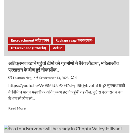
खुला
रूद्रप्रयाग-
चोपता-
पोखरी
मोटर
मार्ग,
कई
Encroachment अतिक्रमण
Rudraprayag (रूद्रप्रयाग)
गांव
Uttarakhand (उत्तराखंड)
उखीमठ
के
ग्रामीण
परेशान..
अतिक्रमण हटाने पहुंची टीमों को ग्रामीणों ने बैरंग लौटाया, महिलाओं व
प्रशासन के बीच हुई नोकझोंक..
Laxman Negi
September 13, 2023
0
https://youtu.be/W0SMkUzP3FI?si=piSKjybvofhfJfq2 तुंगनाथ घाटी
के विभिन्न यात्रा पड़ावों पर अतिक्रमण हटाने पहुंची तहसील, पुलिस प्रशासन व वन
विभाग की टीम को...
Read
Read More
more
about
अतिक्रमण
हटाने