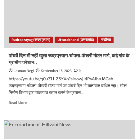
का
ऐतिहासिक
कदम,
मातृशक्ति
में
खुशी..
Rudraprayag (रूद्रप्रयाग)
Uttarakhand (उत्तराखंड)
उखीमठ
पांचवें दिन भी नहीं खुला रूद्रप्रयाग-चोपता-पोखरी मोटर मार्ग, कई गांव के
ग्रामीण परेशान..
Laxman Negi
September 15, 2023
0
https://youtu.be/q0uZH-ZSYXo?si=owjl4PvAlbnJ6Geh
रूद्रप्रयाग-चोपता-पोखरी मोटर मार्ग पर पांचवें दिन भी यातायात बाधित रहा। लोक
निर्माण विभाग द्वारा यातायात बहाल करने के प्रयास...
Read
Read More
more
about
पांचवें
दिन
भी
नहीं