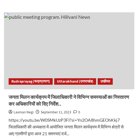
more
about
बंदरों
के
आतंक
से
लोग
परेशान,
CM
को
भेजा
ज्ञापन।
तहसीलकर्मियों
ने
Rudraprayag (रूद्रप्रयाग)
Uttarakhand (उत्तराखंड)
उखीमठ
भी
व्यक्त
की
जनता मिलन कार्यक्रम में जिलाधिकारी ने विभिन्न समस्याओं का निस्तारण
अपनी
कर अधिकारियों को दिए निर्देश..
पीड़ा..
Laxman Negi
September 11, 2023
0
https://youtu.be/W0SMkUzP3FI?si=Yn2OA8hmGEOhKkj7
जिलाधिकारी की अध्यक्षता में आयोजित जनता मिलन कार्यक्रम में विभिन्न क्षेत्रों से
आए ग्रामीणों द्वारा आज 21 समस्याएं दर्ज...