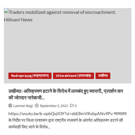
about
श्रीकृष्ण
जन्माष्टमी
पर्व
पर
देवरिया
ताल
में
आयोजित
होगा
भव्य
मेला,
जागर
Rudraprayag (रूद्रप्रयाग)
Uttarakhand (उत्तराखंड)
उखीमठ
सम्राट
देंगे
प्रस्तुति..
उखीमठः अतिक्रमण हटाने के विरोध में लामबंद हुए व्यापारी, प्रदर्शन कर
की जोरदार नारेबाजी..
Laxman Negi
September 3, 2023
0
https://youtu.be/b-opbQvjlOY?si=zbE8mVRvbpANv9Pv न्यायालय
के निर्देश पर जिला प्रशासन द्वारा राष्ट्रीय राजमार्ग के अंतर्गत अतिक्रमण हटाने की
कार्यवाही किए जाने के विरोध...