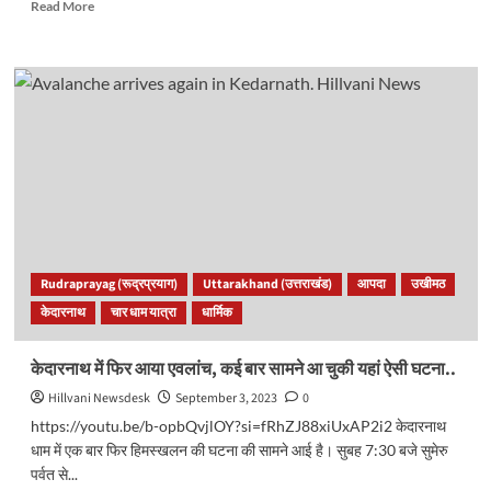
Read
Read More
more
about
उखीमठः
अतिक्रमण
हटाने
के
विरोध
में
लामबंद
हुए
व्यापारी,
प्रदर्शन
कर
Rudraprayag (रूद्रप्रयाग)
Uttarakhand (उत्तराखंड)
आपदा
उखीमठ
की
केदारनाथ
चार धाम यात्रा
धार्मिक
जोरदार
नारेबाजी..
केदारनाथ में फिर आया एवलांच, कई बार सामने आ चुकी यहां ऐसी घटना..
Hillvani Newsdesk
September 3, 2023
0
https://youtu.be/b-opbQvjlOY?si=fRhZJ88xiUxAP2i2 केदारनाथ
धाम में एक बार फिर हिमस्खलन की घटना की सामने आई है। सुबह 7:30 बजे सुमेरु
पर्वत से...