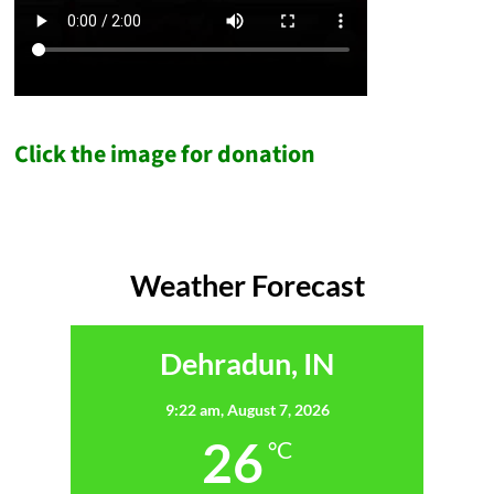
Click the image for donation
Weather Forecast
Dehradun, IN
9:22 am,
August 7, 2026
26
°C