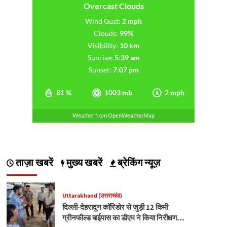
Overcast Clouds
Wind Gust:
2 mph
Clouds:
99%
Visibility:
10 km
Sunrise:
5:39 am
Sunset:
7:07 pm
81 %
1003 mb
2 mph
Weather from OpenWeatherMap
ताज़ा खबरें
मुख्य खबरें
ब्रेकिंग न्यूज़
Uttarakhand (उत्तराखंड)
दिल्ली-देहरादून कॉरिडोर से जुड़ी 12 किमी
ग्रीनफील्ड बाईपास का डीएम ने किया निरीक्षण…