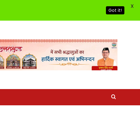
X
Got it!