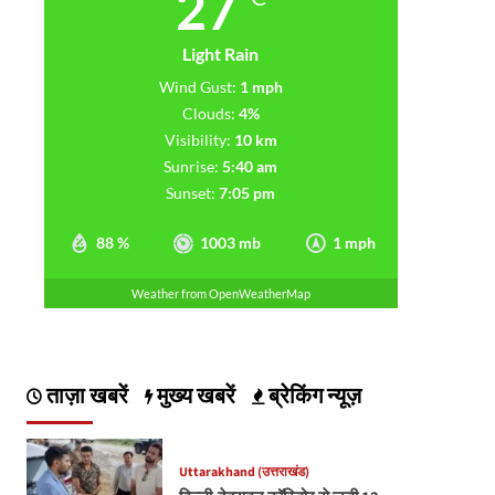
27
Light Rain
Wind Gust:
1 mph
Clouds:
4%
Visibility:
10 km
Sunrise:
5:40 am
Sunset:
7:05 pm
88 %
1003 mb
1 mph
Weather from OpenWeatherMap
ताज़ा खबरें
मुख्य खबरें
ब्रेकिंग न्यूज़
Uttarakhand (उत्तराखंड)