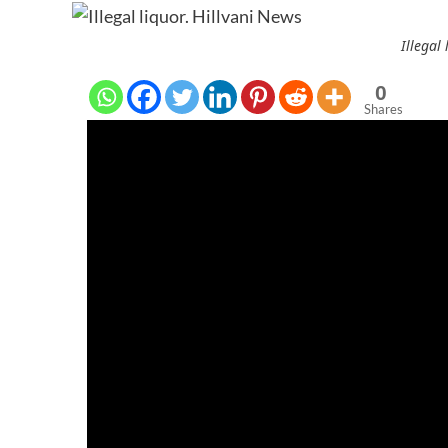
Illegal
0
Shares