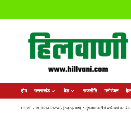
Skip
to
content
होम
उत्तराखंड
देश
राजनीति
मनोरंजन
हेल
HOME
RUDRAPRAYAG (रूद्रप्रयाग)
तुंगनाथ घाटी में चप्पे-चप्पे पर ब