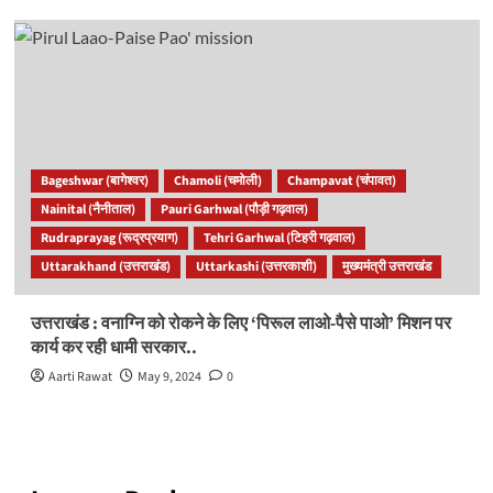
Bageshwar (बागेश्वर)
Chamoli (चमोली)
Champavat (चंपावत)
Nainital (नैनीताल)
Pauri Garhwal (पौड़ी गढ़वाल)
Rudraprayag (रूद्रप्रयाग)
Tehri Garhwal (टिहरी गढ़वाल)
Uttarakhand (उत्तराखंड)
Uttarkashi (उत्तरकाशी)
मुख्यमंत्री उत्तराखंड
उत्तराखंड : वनाग्नि को रोकने के लिए ‘पिरूल लाओ-पैसे पाओ’ मिशन पर
कार्य कर रही धामी सरकार..
Aarti Rawat
May 9, 2024
0