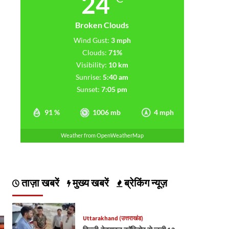
24
Broken Clouds
Wind Gust:
3 mph
Clouds:
71%
Visibility:
10 km
Sunrise:
5:40 am
Sunset:
7:05 pm
91 %
1006 mb
4 mph
Weather from OpenWeatherMap
ताज़ा खबरें
मुख्य खबरें
ब्रेकिंग न्यूज़
Uttarakhand (उत्तराखंड)