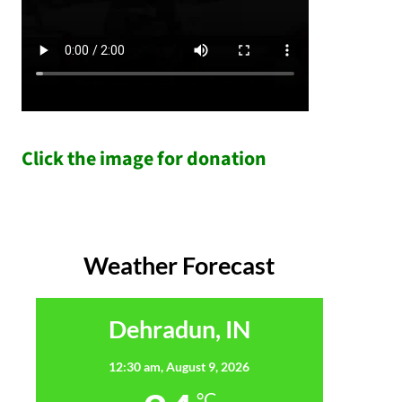
Click the image for donation
Weather Forecast
Dehradun, IN
12:30 am,
August 9, 2026
°C