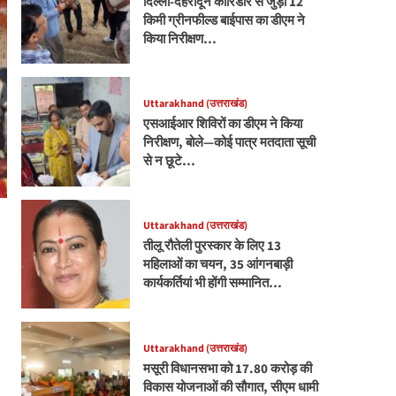
दिल्ली-देहरादून कॉरिडोर से जुड़ी 12
किमी ग्रीनफील्ड बाईपास का डीएम ने
किया निरीक्षण…
Uttarakhand (उत्तराखंड)
एसआईआर शिविरों का डीएम ने किया
निरीक्षण, बोले—कोई पात्र मतदाता सूची
से न छूटे…
Uttarakhand (उत्तराखंड)
तीलू रौतेली पुरस्कार के लिए 13
महिलाओं का चयन, 35 आंगनबाड़ी
कार्यकर्तियां भी होंगी सम्मानित…
Uttarakhand (उत्तराखंड)
मसूरी विधानसभा को 17.80 करोड़ की
विकास योजनाओं की सौगात, सीएम धामी