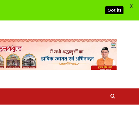
X
Got it!