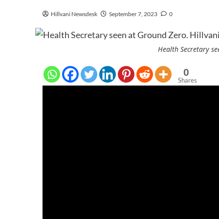
Hillvani Newsdesk
September 7, 2023
0
Health Secretary se
0
Shares