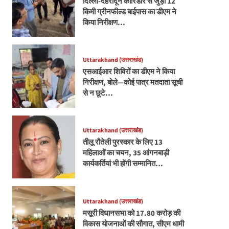
दिल्ली-देहरादून कॉरिडोर से जुड़ी 12
किमी ग्रीनफील्ड बाईपास का डीएम ने
किया निरीक्षण…
Uttarakhand (उत्तराखंड)
एसआईआर शिविरों का डीएम ने किया
निरीक्षण, बोले—कोई पात्र मतदाता सूची
से न छूटे…
Uttarakhand (उत्तराखंड)
तीलू रौतेली पुरस्कार के लिए 13
महिलाओं का चयन, 35 आंगनबाड़ी
कार्यकर्तियां भी होंगी सम्मानित…
Uttarakhand (उत्तराखंड)
मसूरी विधानसभा को 17.80 करोड़ की
विकास योजनाओं की सौगात, सीएम धामी