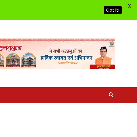
X
Got it!