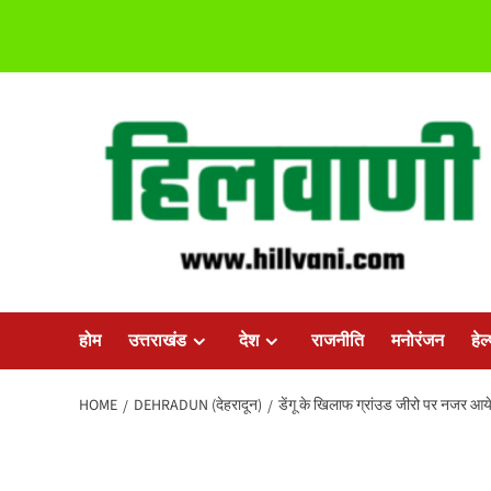
Skip
to
content
होम
उत्तराखंड
देश
राजनीति
मनोरंजन
हेल
HOME
DEHRADUN (देहरादून)
डेंगू के खिलाफ ग्रांउड जीरो पर नजर आ