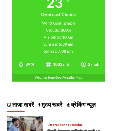
23
Overcast Clouds
Wind Gust:
2 mph
Clouds:
100%
Visibility:
10 km
Sunrise:
5:39 am
Sunset:
7:08 pm
89 %
1003 mb
2 mph
Weather from OpenWeatherMap
ताज़ा खबरें
मुख्य खबरें
ब्रेकिंग न्यूज़
Uttarakhand (उत्तराखंड)