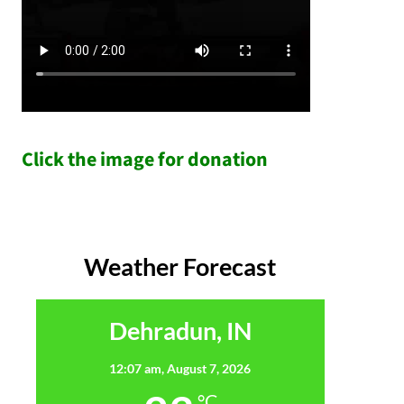
Click the image for donation
Weather Forecast
Dehradun, IN
12:07 am,
August 7, 2026
°C