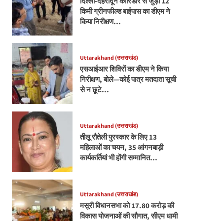
दिल्ली-देहरादून कॉरिडोर से जुड़ी 12
किमी ग्रीनफील्ड बाईपास का डीएम ने
किया निरीक्षण…
Uttarakhand (उत्तराखंड)
एसआईआर शिविरों का डीएम ने किया
निरीक्षण, बोले—कोई पात्र मतदाता सूची
से न छूटे…
Uttarakhand (उत्तराखंड)
तीलू रौतेली पुरस्कार के लिए 13
महिलाओं का चयन, 35 आंगनबाड़ी
कार्यकर्तियां भी होंगी सम्मानित…
Uttarakhand (उत्तराखंड)
मसूरी विधानसभा को 17.80 करोड़ की
विकास योजनाओं की सौगात, सीएम धामी