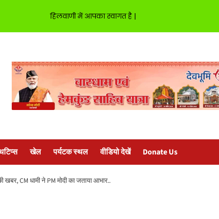
हिलवाणी में आपका स्वागत है |
्थटिप्स
खेल
पर्यटक स्थल
वीडियो देखें
Donate Us
च्छी खबर, CM धामी ने PM मोदी का जताया आभार..