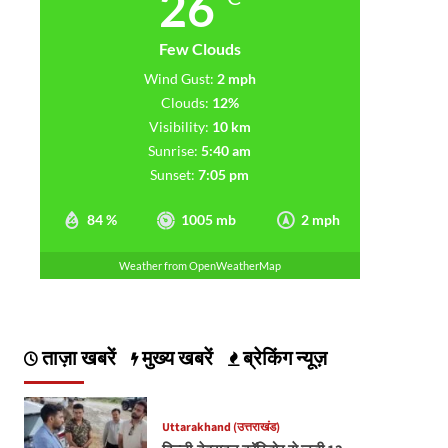
26
Few Clouds
Wind Gust:
2 mph
Clouds:
12%
Visibility:
10 km
Sunrise:
5:40 am
Sunset:
7:05 pm
84 %
1005 mb
2 mph
Weather from OpenWeatherMap
ताज़ा खबरें
मुख्य खबरें
ब्रेकिंग न्यूज़
Uttarakhand (उत्तराखंड)