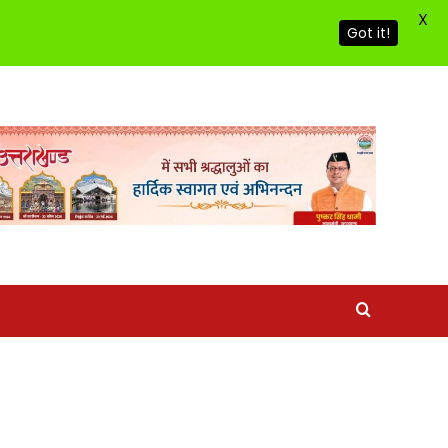
X
Got it!