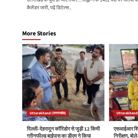
उत्तराखंड के युवा हो जाएं तैयार…समूह-ग के 1402 पदों पर भर्तियों 
navigation
कैलेंडर जारी, पढ़ें डिटेल्स..
More Stories
Uttarakhand (उत्तराखंड)
Uttarakhand (
दिल्ली-देहरादून कॉरिडोर से जुड़ी 12 किमी
एसआईआर शिवि
ग्रीनफील्ड बाईपास का डीएम ने किया
निरीक्षण, बो