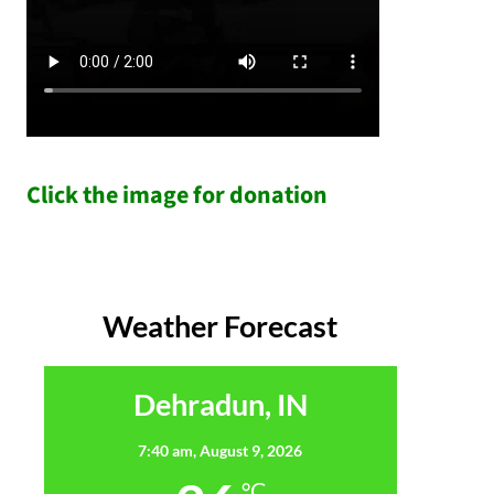
Click the image for donation
Weather Forecast
Dehradun, IN
7:40 am,
August 9, 2026
°C