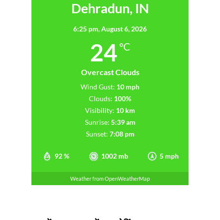
Dehradun, IN
6:25 pm,
August 6, 2026
24
°C
Overcast Clouds
Wind Gust:
10 mph
Clouds:
100%
Visibility:
10 km
Sunrise:
5:39 am
Sunset:
7:08 pm
92 %
1002 mb
5 mph
Weather from OpenWeatherMap