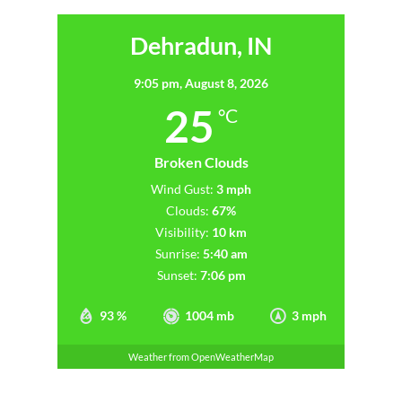
Dehradun, IN
9:05 pm,
August 8, 2026
25
°C
Broken Clouds
Wind Gust:
3 mph
Clouds:
67%
Visibility:
10 km
Sunrise:
5:40 am
Sunset:
7:06 pm
93 %
1004 mb
3 mph
Weather from OpenWeatherMap