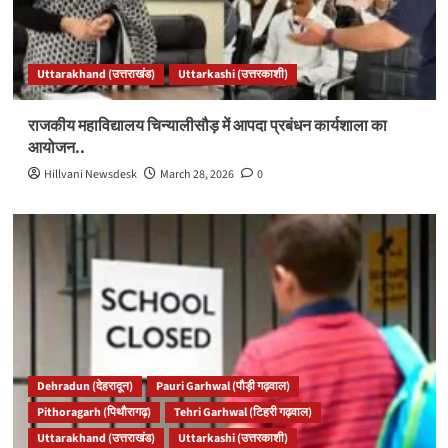
Uttarakhand (उत्तराखंड)
Uttarkashi (उत्तरकाशी)
राजकीय महाविद्यालय चिन्यालीसौड़ में आपदा प्रबंधन कार्यशाला का
आयोजन..
Hillvani Newsdesk
March 28, 2026
0
Dehradun (देहरादून)
Pauri Garhwal (पौड़ी गढ़वाल)
Pithoragarh (पिथौरागढ़)
Tehri Garhwal (टिहरी गढ़वाल)
Uttarakhand (उत्तराखंड)
Uttarkashi (उत्तरकाशी)