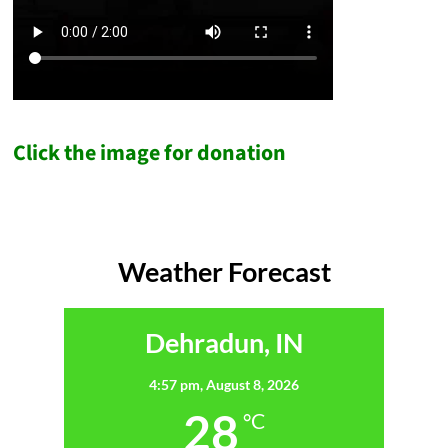
Click the image for donation
Weather Forecast
Dehradun, IN
4:57 pm,
August 8, 2026
28
°C