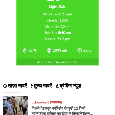
Light Rain
Wind Gust:
2 mph
Clouds:
100%
Visibility:
10 km
Sunrise:
5:40 am
Sunset:
7:06 pm
82 %
1003 mb
2 mph
Weather from OpenWeatherMap
ताज़ा खबरें
मुख्य खबरें
ब्रेकिंग न्यूज़
Uttarakhand (उत्तराखंड)
दिल्ली-देहरादून कॉरिडोर से जुड़ी 12 किमी
ग्रीनफील्ड बाईपास का डीएम ने किया निरीक्षण…