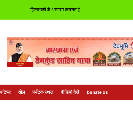
हिलवाणी में आपका स्वागत है |
्थटिप्स
खेल
पर्यटक स्थल
वीडियो देखें
Donate Us