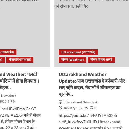
रहेगा
ं
उत्तराखंड
का
न
मौसम..
ारी..
ात
उत्तराखंड)
Uttarakhand (उत्तराखंड)
व
r)
मौसम विभाग अलर्ट
मौसम (Weather)
मौसम विभाग अलर्ट
nd Weather: पलटी
Uttarakhand Weather
त,
चोटियों में होगा हिमपात।
Update:आज उत्तराखंड में बर्फबारी और
डेट्स..
छाए रहेंगे बादल, मैदानों में शीतलहर का
प्रकोप..
d Newsdesk
 2025
0
Uttarakhand Newsdesk
January 19, 2025
0
tu.be/UBx4EmVCcsY?
PElAE1Xv भले ही मौसम
https://youtu.be/m4yUYTA5328?
न है, लेकिन मौसम विभाग के
si=8_Iukwfwv7u0l-iD Uttarakhand
अनुसार 22 व 23 जनवरी को...
Weather Update: उत्तराखंड में 21 जनवरी