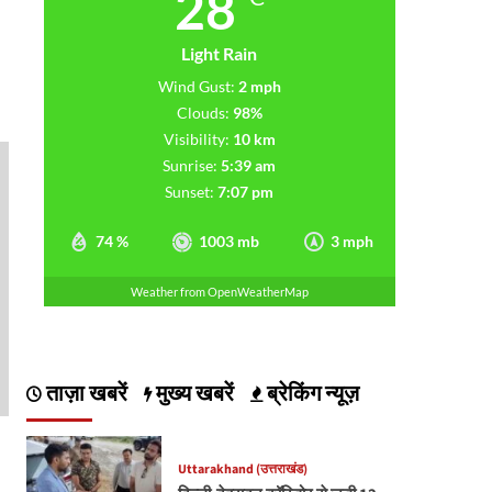
28
Light Rain
Wind Gust:
2 mph
Clouds:
98%
Visibility:
10 km
Sunrise:
5:39 am
Sunset:
7:07 pm
74 %
1003 mb
3 mph
Weather from OpenWeatherMap
ताज़ा खबरें
मुख्य खबरें
ब्रेकिंग न्यूज़
Uttarakhand (उत्तराखंड)