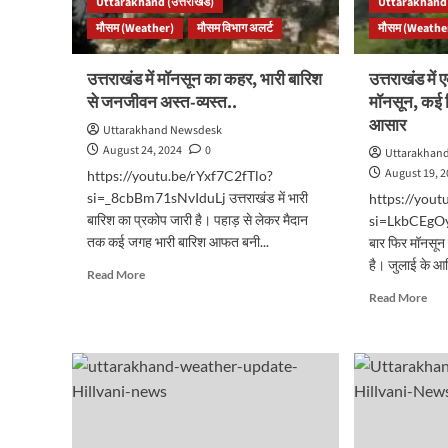
Uttarakhand (उत्तराखंड)
Uttarakhand (
उत्तराखंड
भारी
मौसम (Weather)
का
मौसम विभाग अलर्ट
मौसम (Weathe
बारि
मौसम..
की
चेता
उत्तराखंड में मॉनसून का कहर, भारी बारिश
उत्तराखंड में
से जनजीवन अस्त-व्यस्त..
मॉनसून, कई जि
आसार
Uttarakhand Newsdesk
August 24, 2024
0
Uttarakhan
August 19, 
https://youtu.be/rYxf7C2fTlo?
si=_8cbBm71sNvIduLj उत्तराखंड में भारी
https://you
बारिश का प्रकोप जारी है। पहाड़ से लेकर मैदान
si=LkbCEgOyt
तक कई जगह भारी बारिश आफत बनी...
बार फिर मॉनसून 
है। जुलाई के आ
Read
Read More
more
Rea
Read More
about
mor
उत्तराखंड
abo
में
उत्त
मॉनसून
में
का
एक
कहर,
बार
भारी
फिर
बारिश
प्रभा