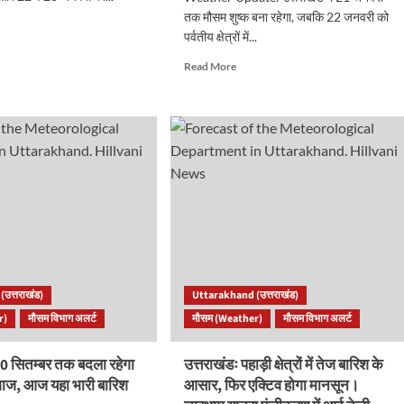
तक मौसम शुष्क बना रहेगा, जबकि 22 जनवरी को
d
पर्वतीय क्षेत्रों में...
e
ut
Read
Read More
arakhand
more
ther:
about
ी
Uttarakhand
ा
Weather
,
Update:आज
ों
उत्तराखंड
में
बर्फबारी
पात।
और
छाए
रहेंगे
ट्स..
बादल,
मैदानों
उत्तराखंड)
Uttarakhand (उत्तराखंड)
में
r)
मौसम विभाग अलर्ट
मौसम (Weather)
मौसम विभाग अलर्ट
शीतलहर
का
प्रकोप..
 30 सितम्बर तक बदला रहेगा
उत्तराखंडः पहाड़ी क्षेत्रों में तेज बारिश के
ाज, आज यहा भारी बारिश
आसार, फिर एक्टिव होगा मानसून।