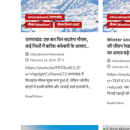
Uttarakhand (उत्तराखंड)
Uttarakhand (
मौसम (Weather)
मौसम विभाग अलर्ट
मौसम (Weathe
उत्तराखंडः एक बार फिर बदलेगा मौसम,
Winter snow
कई जिलों में बारिश-बर्फबारी के आसार..
की जीवन रेखा 
का अभाव बड़े 
Uttarakhand Newsdesk
February 16, 2026
0
Uttarakhan
January 23,
https://youtu.be/P8T0LelE3_0?
si=VtgidgVCz9iwmLT3 उत्तराखंड में
https://you
फिलहाल मौसम शुष्क बना हुआ है, लेकिन पर्वतीय
si=TEfFlCt7
क्षेत्रों में हल्की बारिश और ऊंचाई वाले इलाकों में...
reduced: जब सर
निगाहें पहाड़ों की
Read
Read More
more
Rea
Read More
about
mor
उत्तराखंडः
abo
एक
Win
बार
sno
फिर
red