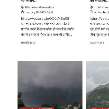
का मौसम..
की चेतावनी..
Uttarakhand Newsdesk
Uttarakhan
January 18, 2025
0
September 2
https://youtu.be/mQQ0gYEIgl0?
https://you
si=zsD26svvaZY8sbh3 उत्तराखंड के
si=PsmFw-edC
पर्वतीय क्षेत्रों में आज बारिश हो सकती है जबकि
जून जैसी गर्मी प
मैदानी इलाकों में मौसम साफ रहने की उम्मीद...
जीना मुहाल कर द
Read
Rea
Read More
Read More
more
mor
about
abo
पहाड़ी
उत्त
इलाकों
में
में
30
बारिश
सितम
और
तक
बर्फबारी
बदल
से
रहेगा
गिरेगा
मौस
पारा,
का
जानिए
मिजा
कैसा
आज
रहेगा
यहा