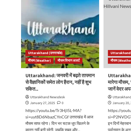
बदलेगा
पहाड़ो
मौसम,
की
कई
जीव
जिलों
रेखा
में
है
बारिश-
बर्फब
बर्फबारी
बर्षा-
के
हिमप
आसार..
का
Uttarakhand (उत्तराखंड)
Uttarakhand (
अभा
मौसम (Weather)
मौसम विभाग अलर्ट
मौसम (Weathe
बड़े
खतरे
का
Uttarakhand: जनवरी में बढ़ते तापमान
Uttarakha
संके
से वैज्ञानिकों समेत लोग हैरान, नहीं है शुभ
मारेगा मौसम, 
पढ़ें..
संकेत..
जानें वेदर अप
Uttarakhand Newsdesk
Uttarakhan
January 27, 2025
0
January 20,
https://youtu.be/Tr3HjI5L-MA?
https://you
si=uyt8D6NbazCYnCGf उत्तराखंड में आज
si=P2NVDGYZ
मौसम साफ रहेगा। दिन भर चटक धूप खिलने के
इन दिनों मेहरबा
कारण गर्मी बनी रहेगी, जबकि सुबह और...
पूर्वानुमान के 