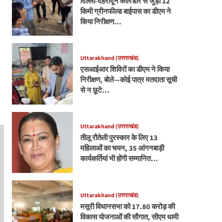
दिल्ली-देहरादून कॉरिडोर से जुड़ी 12
किमी ग्रीनफील्ड बाईपास का डीएम ने
किया निरीक्षण…
Uttarakhand (उत्तराखंड)
एसआईआर शिविरों का डीएम ने किया
निरीक्षण, बोले—कोई पात्र मतदाता सूची
से न छूटे…
Uttarakhand (उत्तराखंड)
तीलू रौतेली पुरस्कार के लिए 13
महिलाओं का चयन, 35 आंगनबाड़ी
कार्यकर्तियां भी होंगी सम्मानित…
Uttarakhand (उत्तराखंड)
मसूरी विधानसभा को 17.80 करोड़ की
विकास योजनाओं की सौगात, सीएम धामी