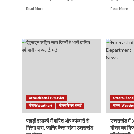
Read
Rea
Read More
Read More
more
mor
about
abo
Uttarakhand:
Utt
जनवरी
Wea
में
पलट
बढ़ते
मारेग
तापमान
मौसम
से
चोटिय
वैज्ञानिकों
में
समेत
होगा
लोग
हिम
हैरान,
जानें
नहीं
वेदर
है
अपडे
शुभ
Uttarakhand (उत्तराखंड)
Uttarakhand (
संकेत..
मौसम (Weather)
मौसम विभाग अलर्ट
मौसम (Weathe
पहाड़ी इलाकों में बारिश और बर्फबारी से
उत्तराखंड में
गिरेगा पारा, जानिए कैसा रहेगा उत्तराखंड
मौसम का मिज