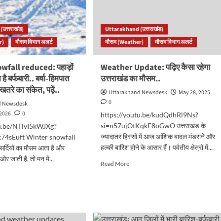
उत्तराखंड)
Uttarakhand (उत्तराखंड)
r)
मौसम विभाग अलर्ट
मौसम (Weather)
मौसम विभाग अलर्ट
fall reduced: पहाड़ों
Weather Update: पढ़िए कैसा रहेगा
है बर्फबारी.. बर्षा-हिमपात
उत्तराखंड का मौसम..
खतरे का संकेत, पढ़ें..
Uttarakhand Newsdesk
May 28, 2025
0
d Newsdesk
 2026
0
https://youtu.be/kudQdhRl9Ns?
si=n57ujOtKqkE8oGwO उत्तराखंड के
tu.be/NTlvI5kWJXg?
ज्यादातर हिस्सों में आज आंशिक बादल मंडराने और
x74sEuft Winter snowfall
हल्की बारिश होने के आसार हैं। पर्वतीय क्षेत्रों में...
्दियों का मौसम आता है और
 ओर जाती हैं, तो मन में...
Read
Read More
more
d
about
e
Weather
ut
Update:
ter
पढ़िए
wfall
कैसा
uced: