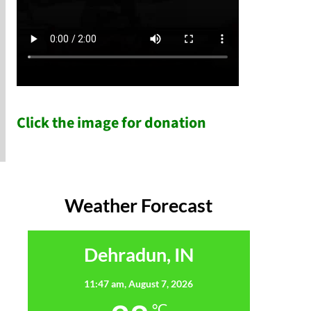
Click the image for donation
Weather Forecast
Dehradun, IN
11:47 am,
August 7, 2026
°C