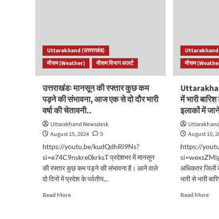
से
हुआ
जनजीवन
मॉनस
अस्त-
कई
व्यस्त..
जिलो
में
Uttarakhand (उत्तराखंड)
Uttarakhand (
भारी
मौसम (Weather)
मौसम विभाग अलर्ट
मौसम (Weathe
बारि
के
आसा
उत्तराखंडः मानसून की रफ्तार कुछ कम
Uttarakha
पड़ने की संभावना, आज एक से दो दौर भारी
में भारी बारि
वर्षा की चेतावनी..
इलाकों में जान
Uttarakhand Newsdesk
Uttarakhan
August 15, 2024
0
August 10, 
https://youtu.be/kudQdhRl9Ns?
https://you
si=e74C9nskre0krksT प्रदेशभर में मानसून
si=wexsZMlgX
की रफ्तार कुछ कम पड़ने की संभावना है। आने वाले
अधिकतर जिलों क
दो दिनों में प्रदेश के पर्वतीय...
भारी से भारी बार
Read
Rea
Read More
Read More
more
mor
about
abo