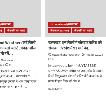
दिन
ऐसा
ून,
रहेगा
मौसम,
ं
पढ़ें…
उत्तराखंड)
Uttarakhand (उत्तराखंड)
r)
मौसम विभाग अलर्ट
मौसम (Weather)
मौसम विभाग अलर्ट
श
र
nd Weather: कई जिलों
उत्तरखंडः इन जिलों में जोरदार बारिश की
श का यलो अलर्ट, संवेदनशील
संभावना, प्रदेश में 93 मार्ग बंद..
े से बचें…
Uttarakhand Newsdesk
August 9, 2024
0
d Newsdesk
2024
0
https://youtu.be/m4yUYTA5328?
si=fbASL3v2qkhjprbo उत्तराखंड के पर्वतीय
tu.be/UBx4EmVCcsY?
जिलों में शुक्रवार को भारी बारिश होने के आसार है।
lQ4YA__ उत्तराखंड के
मौसम विज्ञान केंद्र की ओर से...
े कुछ इलाकों में आज शनिवार को
िश होने की संभावना है।...
Read
Read More
more
d
about
e
उत्तरखंडः
ut