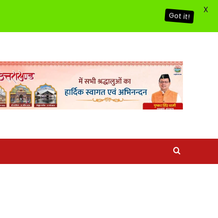
X
Got it!