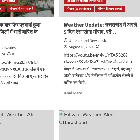
उत्तराखंड)
Uttarakhand (उत्तराखंड)
मानसून।
r)
श
मौसम विभाग अलर्ट
मौसम (Weather)
मौसम विभाग अलर्ट
चारधाम
यात्रा
वनी..
पंजीकरण
 एक बार फिर प्रभावी हुआ
Weather Update: उत्तराखंड में अगले
में
लों में भारी बारिश के
5 दिन ऐसा रहेगा मौसम, पढ़ें…
आई
तेजी..
Uttarakhand Newsdesk
August 16, 2024
0
d Newsdesk
2024
0
https://youtu.be/m4yUYTA5328?
si=xxunS9kMRwZ-mIQm मौसम विज्ञान
tu.be/ikImGZDvVBk?
केंद्र ने उत्तरकाशी, रुद्रप्रयाग, टिहरी, देहरादून,
KtyNguA उत्तराखंड में एक
पौड़ी, बागेश्वर और नैनीताल में अधिकांश क्षेत्रों में
ने अपना रंग दिखाना शुरू कर दिया
बारिश का येलो...
खिर और माह...
Read
d
Read More
more
e
about
ut
Weather
राखंड
Update:
उत्तराखंड
में
अगले
5
वी