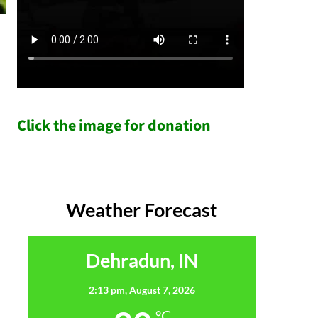
Click the image for donation
Weather Forecast
Dehradun, IN
2:13 pm,
August 7, 2026
°C