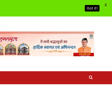
X
Got it!