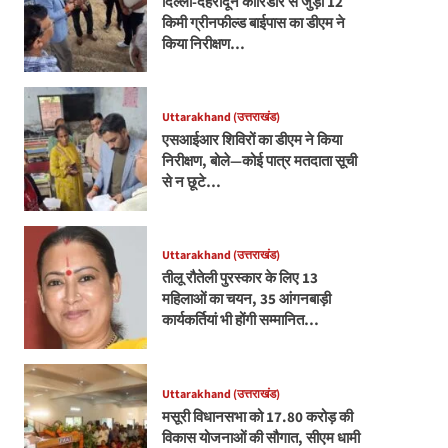
दिल्ली-देहरादून कॉरिडोर से जुड़ी 12
किमी ग्रीनफील्ड बाईपास का डीएम ने
किया निरीक्षण…
Uttarakhand (उत्तराखंड)
एसआईआर शिविरों का डीएम ने किया
निरीक्षण, बोले—कोई पात्र मतदाता सूची
से न छूटे…
Uttarakhand (उत्तराखंड)
तीलू रौतेली पुरस्कार के लिए 13
महिलाओं का चयन, 35 आंगनबाड़ी
कार्यकर्तियां भी होंगी सम्मानित…
Uttarakhand (उत्तराखंड)
मसूरी विधानसभा को 17.80 करोड़ की
विकास योजनाओं की सौगात, सीएम धामी