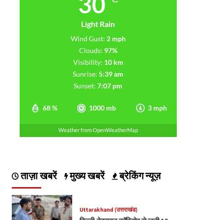
30
Light Rain
Wind Gust:
2 mph
Clouds:
97%
Visibility:
10 km
Sunrise:
5:39 am
Sunset:
7:07 pm
68 %
1000 mb
3 mph
Weather from OpenWeatherMap
ताज़ा खबरें
मुख्य खबरें
ब्रेकिंग न्यूज़
Uttarakhand (उत्तराखंड)