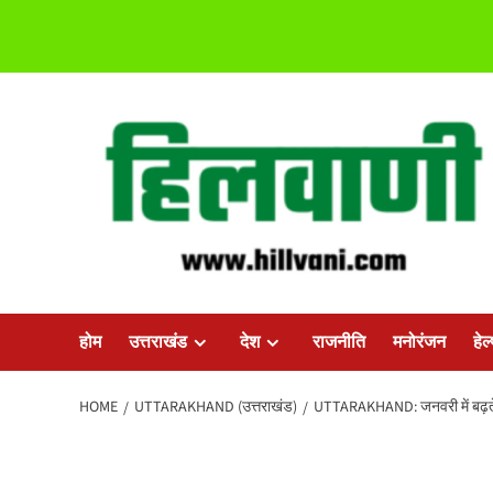
Skip
to
content
होम
उत्तराखंड
देश
राजनीति
मनोरंजन
हेल
HOME
UTTARAKHAND (उत्तराखंड)
UTTARAKHAND: जनवरी में बढ़ते ताप