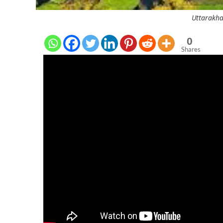
Uttarakha
0
Shares