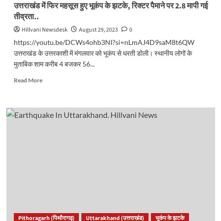
घर
उत्तराखंड में फिर महसूस हुए भूकंप के झटके, रिक्टर पैमाने पर 2.8 मापी गई
छोड़कर
तीव्रता..
भागे..
Hillvani Newsdesk
August 29, 2023
0
https://youtu.be/DCWs4ohb3NI?si=nLmAJ4D9saM8t6QW
उत्तराखंड के उत्तरकाशी में मंगलवार को भूकंप से धरती डोली। स्थानीय लोगों के
मुताबिक शाम करीब 4 बजकर 56...
Read
Read More
more
about
उत्तराखंड
में
फिर
महसूस
हुए
भूकंप
के
झटके,
रिक्टर
पैमाने
पर
2.8
Pithoragarh (पिथौरागढ़)
Uttarakhand (उत्तराखंड)
भूकंप के झटके
मापी