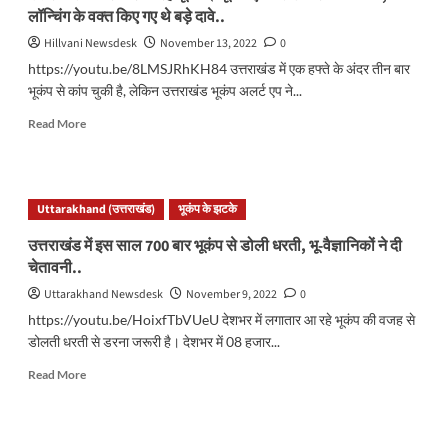
फिर
लॉन्चिंग के वक्त किए गए थे बड़े दावे..
</strong>
आया
भूकंप,
Hillvani Newsdesk
November 13, 2022
0
रिक्टर
https://youtu.be/8LMSJRhKH84 उत्तराखंड में एक हफ्ते के अंदर तीन बार
स्केल
भूकंप से कांप चुकी है, लेकिन उत्तराखंड भूकंप अलर्ट एप ने...
पर
3.8
Read
Read More
रही
more
तीव्रता।
about
दहशत
उत्तराखंड
में
में
Uttarakhand (उत्तराखंड)
भूकंप के झटके
लोग..
बार-
</strong>
बार
उत्तराखंड में इस साल 700 बार भूकंप से डोली धरती, भू-वैज्ञानिकों ने दी
आ
चेतावनी..
रहे
भूकंप।
Uttarakhand Newsdesk
November 9, 2022
0
भूकंप
https://youtu.be/HoixfTbVUeU देशभर में लगातार आ रहे भूकंप की वजह से
एप
डोलती धरती से डरना जरूरी है। देशभर में 08 हजार...
अलर्ट
करने
Read
Read More
में
more
नाकाम,
about
लॉन्चिंग
उत्तराखंड
के
में