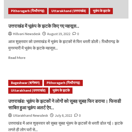
पर
3.9
Pithoragarh (पिथौरागढ़)
Uttarakhand (उत्तराखंड)
भूकंप के झटके
रही
तीव्रता..
उत्तराखंड में भूकंप के झटके किए गए महसूस..
Hillvani Newsdesk
August 19, 2022
0
आज शुक्रवार को उत्तराखंड में भूकंप के झटकों से फिर धरती डोली। पिथौरागढ़ के
मुनस्यारी में भूकंप के झटके महसूस...
Read
Read More
more
about
उत्तराखंड
में
Bageshwar (बागेश्वर)
Pithoragarh (पिथौरागढ़)
भूकंप
Uttarakhand (उत्तराखंड)
के
भूकंप के झटके
झटके
उत्तराखंडः भूकंप के झटकों ने लोगों को सुबह सुबह फिर डराया। फिसडी
किए
साबित हुआ भूकंप अलर्ट ऐप..
गए
महसूस..
Uttarakhand Newsdesk
July 8, 2022
0
उत्तराखंड में आज शुक्रवार को सुबह सुबह भूंकप के झटकों से धरती डोल गई। झटके
लगते ही लोग घरों से...