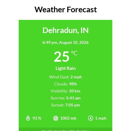
Weather Forecast
Dehradun, IN
6:49 pm,
August 10, 2026
25
°C
Light Rain
Wind Gust:
2 mph
Clouds:
98%
Visibility:
10 km
Sunrise:
5:41 am
Sunset:
7:05 pm
93 %
1002 mb
1 mph