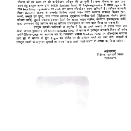
के
झटके,
मचा
हड़कंप।
रिक्टर
पैमाने
पर
4.6
रही
तीव्रता…