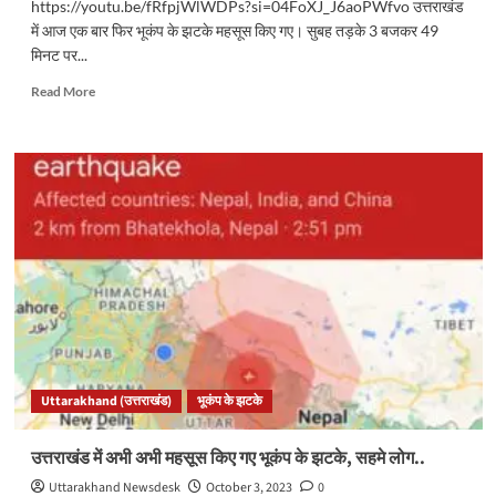
https://youtu.be/fRfpjWlWDPs?si=04FoXJ_J6aoPWfvo उत्तराखंड
में आज एक बार फिर भूकंप के झटके महसूस किए गए। सुबह तड़के 3 बजकर 49
मिनट पर...
Read
Read More
more
about
उत्तराखंड
में
भूकंप
से
सुबह
फिर
डोली
धरती,
रिक्टर
पैमाने
पर
3.2
Uttarakhand (उत्तराखंड)
भूकंप के झटके
रही
तीव्रता..
उत्तराखंड में अभी अभी महसूस किए गए भूकंप के झटके, सहमे लोग..
Uttarakhand Newsdesk
October 3, 2023
0