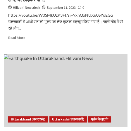
Hillvani Newsdesk
September 11, 2023
0
https://youtu.be/W0SMkUzP3FI?si=9xhQxNUX60SYoEGq
उत्तरकाशी में आधी रात को भूकंप का तेज झटका महसूस किया गया है। गहरी नींद में सो
रहे लोग...
Read
Read More
more
about
उत्तराखंड:
भूकंप
के
झटकों
से
देर
रात
डोली
धरती।
तेज
झटके
से
Uttarakhand (उत्तराखंड)
Uttarkashi (उत्तरकाशी)
भूकंप के झटके
कांपे
लोग,