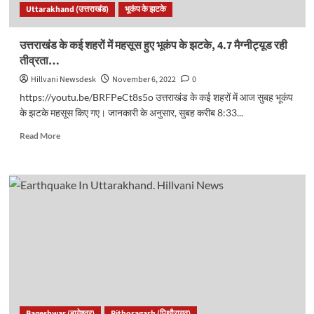
Uttarakhand (उत्तराखंड)
भूकंप के झटके
मौत..
उत्तराखंड के कई शहरों में महसूस हुए भूकंप के झटके, 4.7 मैग्नीट्यूड रही
तीव्रता…
Hillvani Newsdesk
November 6, 2022
0
https://youtu.be/BRFPeCt8s5o उत्तराखंड के कई शहरों में आज सुबह भूकंप
के झटके महसूस किए गए। जानकारी के अनुसार, सुबह करीब 8:33...
Read
Read More
more
about
उत्तराखंड
के
कई
शहरों
में
महसूस
हुए
भूकंप
के
झटके,
4.7
Bageshwar (बागेश्वर)
Pithoragarh (पिथौरागढ़)