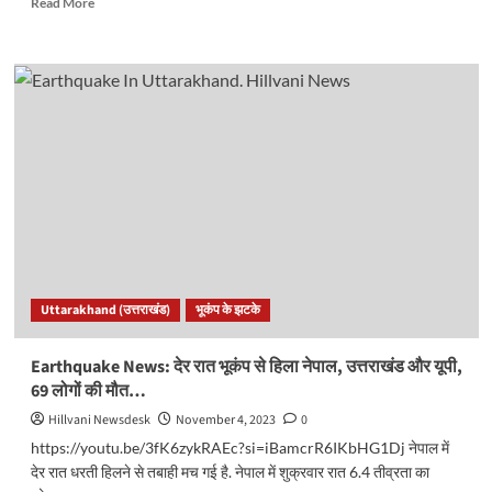
Read More
more
about
Uttarakhand
Earthquake:
उत्तराखंड
में
फिर
महसूस
किए
गए
भूकंप
के
झटके,
24
Uttarakhand (उत्तराखंड)
भूकंप के झटके
घंटे
में
चौथी
Earthquake News: देर रात भूकंप से हिला नेपाल, उत्तराखंड और यूपी,
बार
69 लोगों की मौत…
डोली
धरती.
Hillvani Newsdesk
November 4, 2023
0
https://youtu.be/3fK6zykRAEc?si=iBamcrR6IKbHG1Dj नेपाल में
देर रात धरती हिलने से तबाही मच गई है. नेपाल में शुक्रवार रात 6.4 तीव्रता का