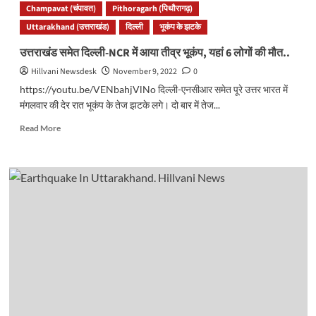
Champavat (चंपावत)
Pithoragarh (पिथौरागढ़)
वक्त
इस
किए
Uttarakhand (उत्तराखंड)
साल
दिल्ली
भूकंप के झटके
गए
700
उत्तराखंड समेत दिल्ली-NCR में आया तीव्र भूकंप, यहां 6 लोगों की मौत..
थे
बार
बड़े
भूकंप
Hillvani Newsdesk
November 9, 2022
0
दावे..
से
https://youtu.be/VENbahjVlNo दिल्ली-एनसीआर समेत पूरे उत्तर भारत में
डोली
मंगलवार की देर रात भूकंप के तेज झटके लगे। दो बार में तेज...
धरती,
भू-
Read
Read More
वैज्ञानिकों
more
ने
about
दी
उत्तराखंड
चेतावनी..
समेत
दिल्ली-
NCR
में
आया
तीव्र
भूकंप,
यहां
6
लोगों
की