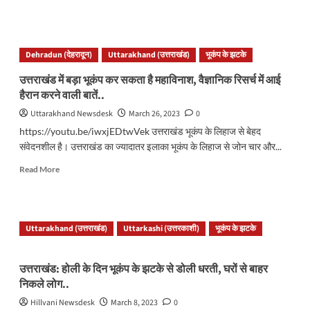
more
about
उत्तराखंड
में
Dehradun (देहरादून)
Uttarakhand (उत्तराखंड)
भूकंप के झटके
महसूस
किए
उत्तराखंड में बड़ा भूकंप कर सकता है
महाविनाश
, वैज्ञानिक रिसर्च में आई
गए
हैरान करने वाली बातें..
भूकंप
के
Uttarakhand Newsdesk
March 26, 2023
0
झटके,
https://youtu.be/iwxjEDtwVek उत्तराखंड भूकंप के लिहाज से बेहद
लोग
संवेदनशील है। उत्तराखंड का ज्यादातर इलाका भूकंप के लिहाज से जोन चार और...
घरों
व
Read
Read More
दुकानों
more
से
about
भागे
<strong>उत्तराखंड
बाहर..
में
Uttarakhand (उत्तराखंड)
Uttarkashi (उत्तरकाशी)
भूकंप के झटके
बड़ा
भूकंप
कर
उत्तराखंड: होली के दिन भूकंप के झटके से डोली
धरती
, घरों से बाहर
सकता
निकले लोग..
है
</strong>
Hillvani Newsdesk
March 8, 2023
0