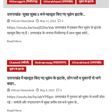
Pithoragarh (पिथौरागढ़)
Uttarakhand (उत्तराखंड)
भूकंप के झटके
तीव्रता..
उत्तराखंडः सुबह सुबह 5 बजे महसूस किए गए भूकंप झटके..
Hillvani Newsdesk
May 11, 2023
0
https://youtu.be/iwxjEDtwVek उत्तराखंड में एकबार फिर भूकंप के झटके
महसूस किए गए हैं। उत्तराखंड के जनपद पिथौरागढ़ में आज सुबह सवेरे...
Read
Read More
more
about
उत्तराखंडः
सुबह
Chamoli (चमोली)
Rudraprayag (रूद्रप्रयाग)
Uttarakhand (उत्तराखंड)
सुबह
भूकंप के झटके
5
बजे
उत्तराखंड में महसूस किए गए भूकंप के झटके, लोग घरों व दुकानों से भागे
महसूस
बाहर..
किए
गए
Hillvani Newsdesk
May 4, 2023
0
भूकंप
https://youtu.be/hpJabYPRgzc उत्तराखंड में गुरुवार को भूकंप से धरती डोल
झटके..
गई। चमोली और रुद्रप्रयाग में सुबह करीब दस बजे भूकंप के...
Read
Read More