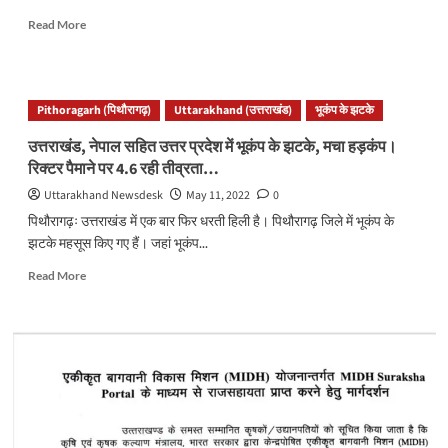
Read
Read More
more
about
उत्तराखंडः
भूकंप
Pithoragarh (पिथौरागढ़)
Uttarakhand (उत्तराखंड)
भूकंप के झटके
के
झटकों
उत्तराखंड, नेपाल सहित उत्तर प्रदेश में भूकंप के झटके, मचा हड़कंप।
ने
रिक्टर पैमाने पर 4.6 रही तीव्रता…
लोगों
को
Uttarakhand Newsdesk
May 11, 2022
0
सुबह
पिथौरागढ़ः उत्तराखंड में एक बार फिर धरती हिली है। पिथौरागढ़ जिले में भूकंप के
सुबह
झटके महसूस किए गए हैं। जहां भूकंप...
फिर
डराया।
Read
Read More
फिसडी
more
साबित
about
हुआ
उत्तराखंड,
भूकंप
नेपाल
अलर्ट
सहित
ऐप..
उत्तर
प्रदेश
में
भूकंप