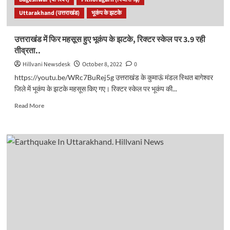
मैग्नीट्यूड
Uttarakhand (उत्तराखंड)
भूकंप के झटके
रही
तीव्रता…
उत्तराखंड में फिर महसूस हुए भूकंप के झटके, रिक्टर स्केल पर 3.9 रही
तीव्रता..
Hillvani Newsdesk
October 8, 2022
0
https://youtu.be/WRc7BuRej5g उत्तराखंड के कुमाऊं मंडल स्थित बागेश्वर
जिले में भूकंप के झटके महसूस किए गए। रिक्टर स्केल पर भूकंप की...
Read
Read More
more
about
उत्तराखंड
में
फिर
महसूस
हुए
भूकंप
के
झटके,
रिक्टर
स्केल