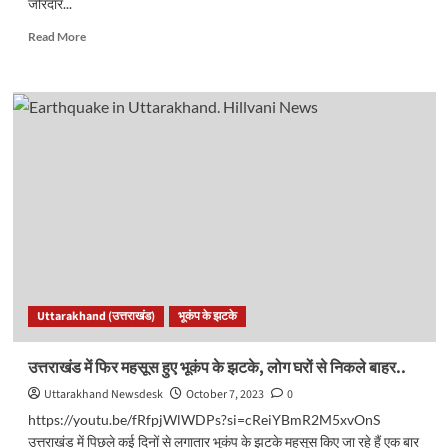
जोरदार...
Read
Read More
more
about
Earthquake
News:
देर
रात
भूकंप
से
हिला
नेपाल,
उत्तराखंड
और
यूपी,
69
Uttarakhand (उत्तराखंड)
भूकंप के झटके
लोगों
की
मौत…
उत्तराखंड में फिर महसूस हुए भूकंप के झटके, लोग घरों से निकले बाहर..
Uttarakhand Newsdesk
October 7, 2023
0
https://youtu.be/fRfpjWlWDPs?si=cReiYBmR2M5xvOnS
उत्तराखंड में पिछले कई दिनों से लगातार भूकंप के झटके महसूस किए जा रहे हैं एक बार