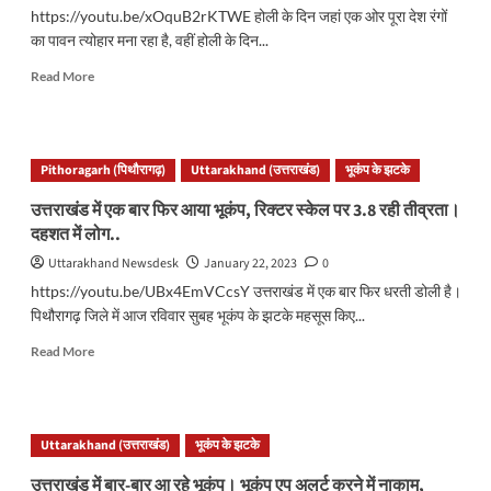
<strong>महाविनाश</strong>
https://youtu.be/xOquB2rKTWE होली के दिन जहां एक ओर पूरा देश रंगों
<strong>,
का पावन त्योहार मना रहा है, वहीं होली के दिन...
वैज्ञानिक
रिसर्च
Read
Read More
में
more
आई
about
हैरान
<br>
करने
<strong>उत्तराखंड:
Pithoragarh (पिथौरागढ़)
वाली
Uttarakhand (उत्तराखंड)
भूकंप के झटके
होली
बातें..
के
उत्तराखंड में एक बार फिर आया भूकंप, रिक्टर स्केल पर 3.8 रही तीव्रता।
</strong>
दिन
दहशत में लोग..
भूकंप
के
Uttarakhand Newsdesk
January 22, 2023
0
झटके
https://youtu.be/UBx4EmVCcsY उत्तराखंड में एक बार फिर धरती डोली है।
से
पिथौरागढ़ जिले में आज रविवार सुबह भूकंप के झटके महसूस किए...
डोली
</strong>
Read
Read More
<strong>धरती</strong>
more
<strong>,
about
घरों
<strong>उत्तराखंड
से
में
Uttarakhand (उत्तराखंड)
भूकंप के झटके
बाहर
एक
निकले
बार
उत्तराखंड में बार-बार आ रहे भूकंप। भूकंप एप अलर्ट करने में नाकाम,
लोग..