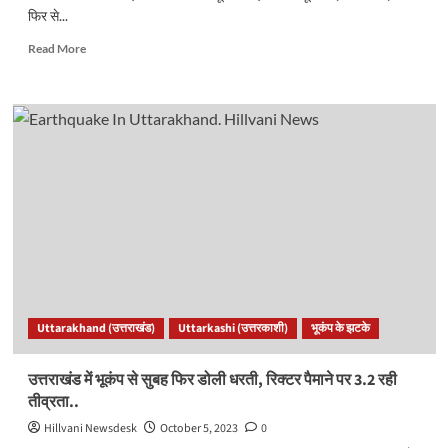
फिर से...
Read
Read More
more
about
उत्तराखंड
में
फिर
महसूस
हुए
भूकंप
के
झटके,
लोग
घरों
से
निकले
Uttarakhand (उत्तराखंड)
Uttarkashi (उत्तरकाशी)
भूकंप के झटके
बाहर..
उत्तराखंड में भूकंप से सुबह फिर डोली धरती, रिक्टर पैमाने पर 3.2 रही
तीव्रता..
Hillvani Newsdesk
October 5, 2023
0