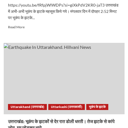
https://youtu.be/fRfpjWlWDPs?si=giXkPdV2KR0-jaT3 उत्तराखंड
में अभी-अभी भूकंप के झटके महसूस किये गये। मंगलवार दिन में दोपहर 2:52 मिनट
पर भूकंप के झटके...
Read
Read More
more
about
उत्तराखंड
में
अभी
अभी
महसूस
किए
गए
भूकंप
के
झटके,
सहमे
लोग..
Uttarakhand (उत्तराखंड)
Uttarkashi (उत्तरकाशी)
भूकंप के झटके
उत्तराखंड: भूकंप के झटकों से देर रात डोली धरती। तेज झटके से कांपे
लोग, घर छोड़कर भागे..