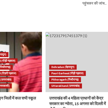
पहुंचकर की जांच..
रादून)
 (पौड़ी गढ़वाल)
पिथौरागढ़)
Dehradun (देहरादून)
 (टिहरी गढ़वाल)
Pauri Garhwal (पौड़ी गढ़वाल)
उत्तराखंड)
Pithoragarh (पिथौरागढ़)
त्तरकाशी)
Uttarakhand (उत्तराखंड)
इन जिलों में कल सभी स्कूल
उत्तराखंड की 4 महिला प्रधानों को केंद्र
सरकार का न्योता, 15 अगस्त को दिल्ली में