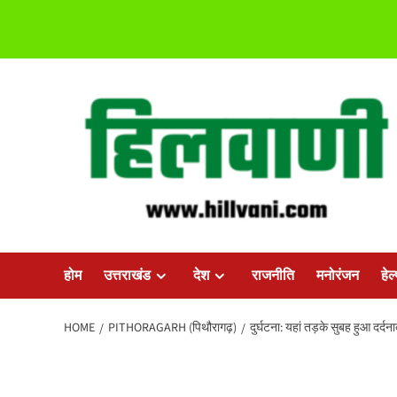
Skip
to
content
होम
उत्तराखंड
देश
राजनीति
मनोरंजन
हेल
HOME
PITHORAGARH (पिथौरागढ़)
दुर्घटना: यहां तड़के सुबह हुआ दर्द