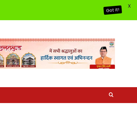
X
Got it!