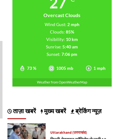
27
Overcast Clouds
Wind Gust:
2 mph
Clouds:
85%
Visibility:
10 km
Sunrise:
5:40 am
Sunset:
7:06 pm
73 %
1005 mb
1 mph
Weather from OpenWeatherMap
ताज़ा खबरें
मुख्य खबरें
ब्रेकिंग न्यूज़
Uttarakhand (उत्तराखंड)