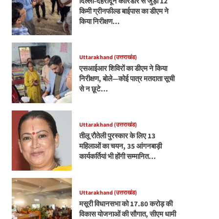
दिल्ली-देहरादून कॉरिडोर से जुड़ी 12
किमी ग्रीनफील्ड बाईपास का डीएम ने
किया निरीक्षण…
Uttarakhand (उत्तराखंड)
एसआईआर शिविरों का डीएम ने किया
निरीक्षण, बोले—कोई पात्र मतदाता सूची
से न छूटे…
Uttarakhand (उत्तराखंड)
तीलू रौतेली पुरस्कार के लिए 13
महिलाओं का चयन, 35 आंगनबाड़ी
कार्यकर्तियां भी होंगी सम्मानित…
Uttarakhand (उत्तराखंड)
मसूरी विधानसभा को 17.80 करोड़ की
विकास योजनाओं की सौगात, सीएम धामी