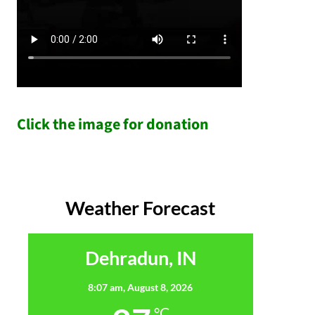
Click the image for donation
Weather Forecast
Dehradun, IN
8:07 am,
August 8, 2026
°C