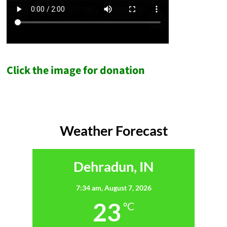
Click the image for donation
Weather Forecast
Dehradun, IN
7:34 am,
August 7, 2026
23
°C