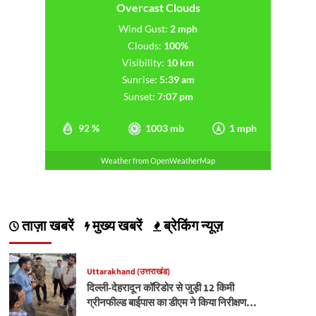
Overcast Clouds
Wind Gust:
2 mph
Clouds:
100%
Visibility:
10 km
Sunrise:
5:39 am
Sunset:
7:07 pm
92 %
1003 mb
1 mph
Weather from OpenWeatherMap
ताज़ा खबरें
मुख्य खबरें
ब्रेकिंग न्यूज़
Uttarakhand (उत्तराखंड)
दिल्ली-देहरादून कॉरिडोर से जुड़ी 12 किमी
ग्रीनफील्ड बाईपास का डीएम ने किया निरीक्षण…