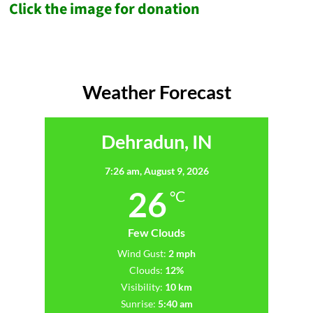
Click the image for donation
Weather Forecast
Dehradun, IN
7:26 am,
August 9, 2026
26
°C
Few Clouds
Wind Gust:
2 mph
Clouds:
12%
Visibility:
10 km
Sunrise:
5:40 am