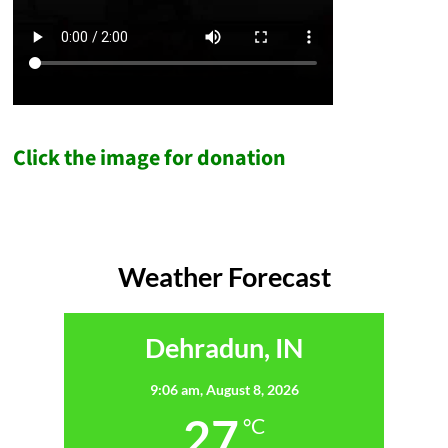
Click the image for donation
Weather Forecast
Dehradun, IN
9:06 am,
August 8, 2026
27
°C