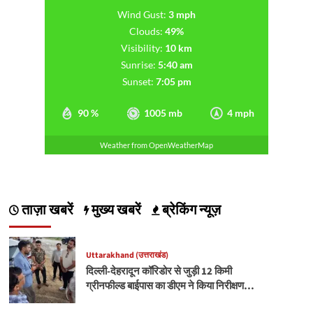
Wind Gust:
3 mph
Clouds:
49%
Visibility:
10 km
Sunrise:
5:40 am
Sunset:
7:05 pm
90 %
1005 mb
4 mph
Weather from OpenWeatherMap
ताज़ा खबरें
मुख्य खबरें
ब्रेकिंग न्यूज़
Uttarakhand (उत्तराखंड)
दिल्ली-देहरादून कॉरिडोर से जुड़ी 12 किमी
ग्रीनफील्ड बाईपास का डीएम ने किया निरीक्षण…