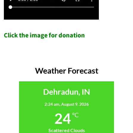
Click the image for donation
Weather Forecast
Dehradun, IN
2:24 am,
August 9, 2026
24
°C
Scattered Clouds