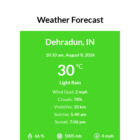
Weather Forecast
Dehradun, IN
10:10 am,
August 8, 2026
30
°C
Light Rain
Wind Gust:
2 mph
Clouds:
78%
Visibility:
10 km
Sunrise:
5:40 am
Sunset:
7:06 pm
66 %
1005 mb
4 mph