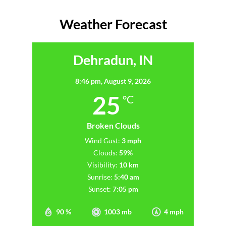
Weather Forecast
Dehradun, IN
8:46 pm,
August 9, 2026
25
°C
Broken Clouds
Wind Gust:
3 mph
Clouds:
59%
Visibility:
10 km
Sunrise:
5:40 am
Sunset:
7:05 pm
90 %
1003 mb
4 mph