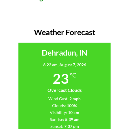
Weather Forecast
Dehradun, IN
6:22 am,
August 7, 2026
23
°C
Overcast Clouds
Wind Gust:
2 mph
Clouds:
100%
Visibility:
10 km
Sunrise:
5:39 am
Sunset:
7:07 pm