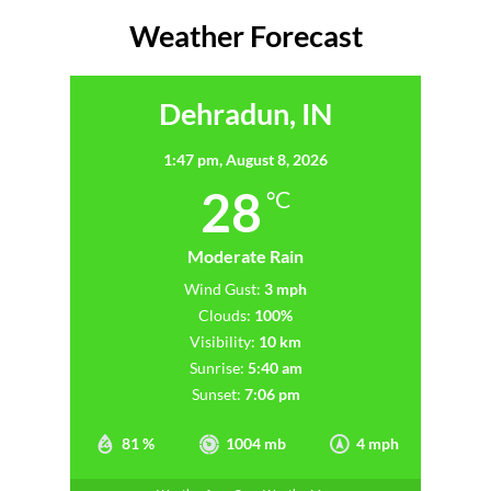
Weather Forecast
Dehradun, IN
1:47 pm,
August 8, 2026
28
°C
Moderate Rain
Wind Gust:
3 mph
Clouds:
100%
Visibility:
10 km
Sunrise:
5:40 am
Sunset:
7:06 pm
81 %
1004 mb
4 mph