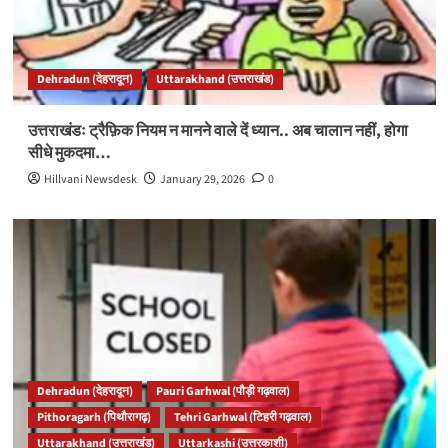
Dehradun (देहरादून)
Uttarakhand (उत्तराखंड)
उत्तराखंडः ट्रैफ़िक नियम न मानने वाले दें ध्यान.. अब चालान नहीं, होगा
सीधे मुकदमा…
Hillvani Newsdesk
January 29, 2026
0
Dehradun (देहरादून)
Pauri Garhwal (पौड़ी गढ़वाल)
Pithoragarh (पिथौरागढ़)
Tehri Garhwal (टिहरी गढ़वाल)
Uttarakhand (उत्तराखंड)
Uttarkashi (उत्तरकाशी)