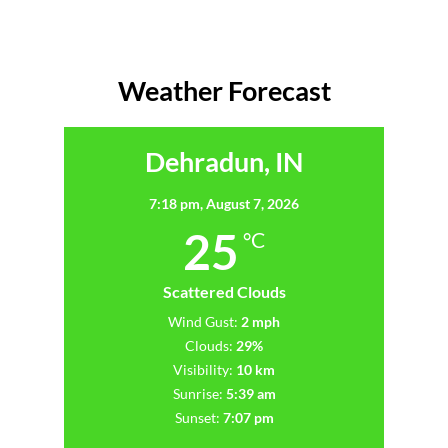
Weather Forecast
Dehradun, IN
7:18 pm,
August 7, 2026
25
°C
Scattered Clouds
Wind Gust:
2 mph
Clouds:
29%
Visibility:
10 km
Sunrise:
5:39 am
Sunset:
7:07 pm