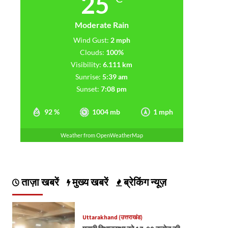
25
Moderate Rain
Wind Gust:
2 mph
Clouds:
100%
Visibility:
6.111 km
Sunrise:
5:39 am
Sunset:
7:08 pm
92 %
1004 mb
1 mph
Weather from OpenWeatherMap
ताज़ा खबरें
मुख्य खबरें
ब्रेकिंग न्यूज़
Uttarakhand (उत्तराखंड)