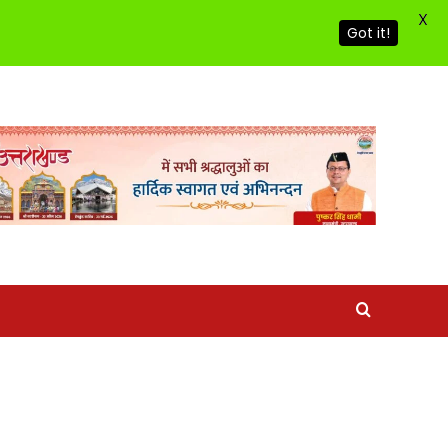
X
Got it!