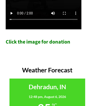
Click the image for donation
Weather Forecast
Dehradun, IN
12:48 pm,
August 6, 2026
°C