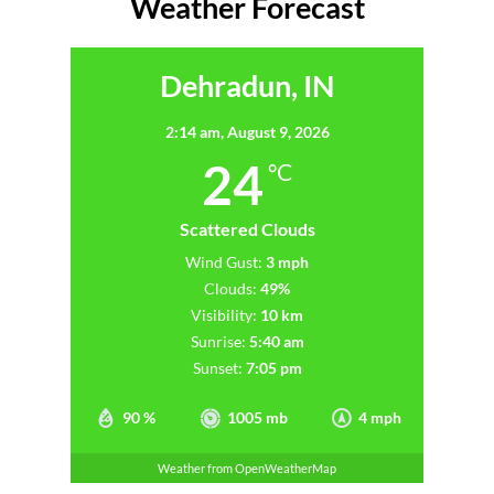
Weather Forecast
Dehradun, IN
2:14 am,
August 9, 2026
24
°C
Scattered Clouds
Wind Gust:
3 mph
Clouds:
49%
Visibility:
10 km
Sunrise:
5:40 am
Sunset:
7:05 pm
90 %
1005 mb
4 mph
Weather from OpenWeatherMap