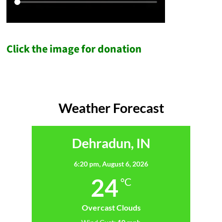
Click the image for donation
Weather Forecast
Dehradun, IN
6:20 pm,
August 6, 2026
24
°C
Overcast Clouds