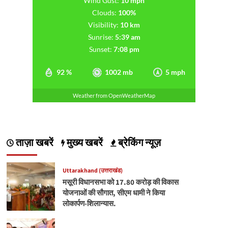
Wind Gust:
10 mph
Clouds:
100%
Visibility:
10 km
Sunrise:
5:39 am
Sunset:
7:08 pm
92 %
1002 mb
5 mph
Weather from OpenWeatherMap
ताज़ा खबरें
मुख्य खबरें
ब्रेकिंग न्यूज़
Uttarakhand (उत्तराखंड)
मसूरी विधानसभा को 17.80 करोड़ की विकास
योजनाओं की सौगात, सीएम धामी ने किया
लोकार्पण-शिलान्यास.