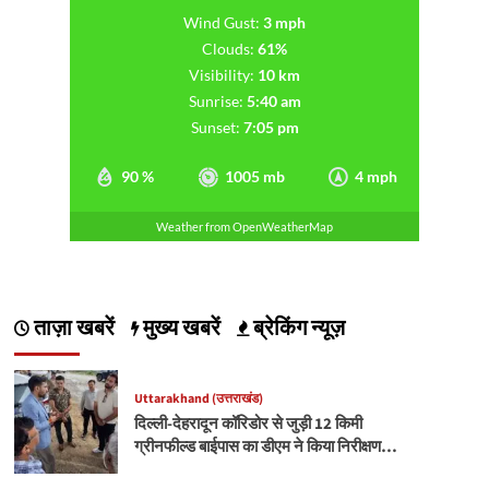
Wind Gust:
3 mph
Clouds:
61%
Visibility:
10 km
Sunrise:
5:40 am
Sunset:
7:05 pm
90 %
1005 mb
4 mph
Weather from OpenWeatherMap
ताज़ा खबरें
मुख्य खबरें
ब्रेकिंग न्यूज़
Uttarakhand (उत्तराखंड)
दिल्ली-देहरादून कॉरिडोर से जुड़ी 12 किमी
ग्रीनफील्ड बाईपास का डीएम ने किया निरीक्षण…