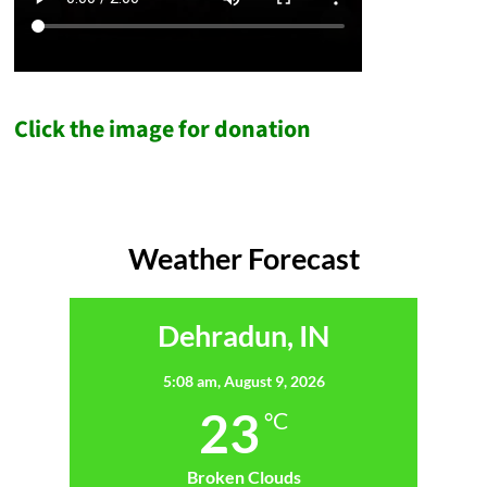
Click the image for donation
Weather Forecast
Dehradun, IN
5:08 am,
August 9, 2026
23
°C
Broken Clouds