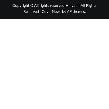
Copyright © All rights reserved|Hillvani| All Rights
Reserved
|
CoverNews
by AF themes.