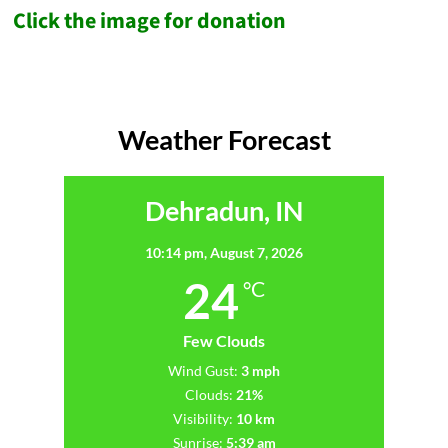
Click the image for donation
Weather Forecast
Dehradun, IN
10:14 pm,
August 7, 2026
24
°C
Few Clouds
Wind Gust:
3 mph
Clouds:
21%
Visibility:
10 km
Sunrise:
5:39 am