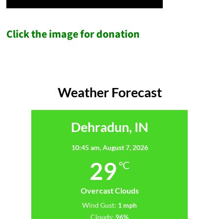
Click the image for donation
Weather Forecast
Dehradun, IN
10:45 am,
August 7, 2026
29
°C
Overcast Clouds
Wind Gust:
1 mph
Clouds:
96%