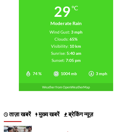
29
°C
Moderate Rain
Wind Gust:
3 mph
Clouds:
65%
Visibility:
10 km
Sunrise:
5:40 am
Sunset:
7:05 pm
74 %
1004 mb
3 mph
Weather from OpenWeatherMap
ताज़ा खबरें
मुख्य खबरें
ब्रेकिंग न्यूज़