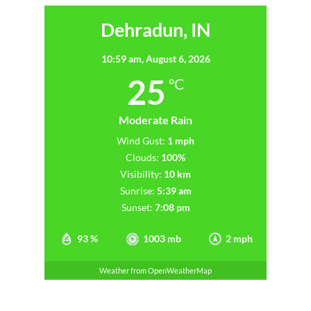
Dehradun, IN
10:59 am,
August 6, 2026
25
°C
Moderate Rain
Wind Gust:
1 mph
Clouds:
100%
Visibility:
10 km
Sunrise:
5:39 am
Sunset:
7:08 pm
93 %
1003 mb
2 mph
Weather from OpenWeatherMap