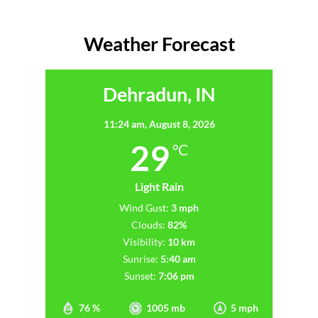
Weather Forecast
Dehradun, IN
11:24 am,
August 8, 2026
29
°C
Light Rain
Wind Gust:
3 mph
Clouds:
82%
Visibility:
10 km
Sunrise:
5:40 am
Sunset:
7:06 pm
76 %
1005 mb
5 mph