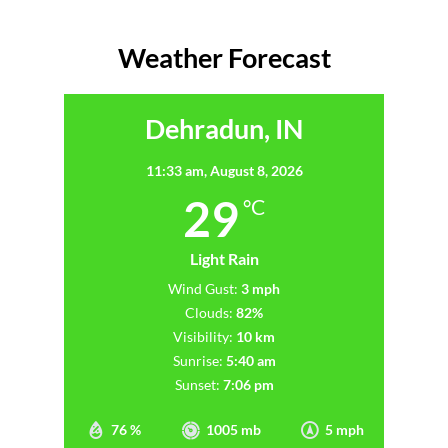
Weather Forecast
Dehradun, IN
11:33 am,
August 8, 2026
29
°C
Light Rain
Wind Gust:
3 mph
Clouds:
82%
Visibility:
10 km
Sunrise:
5:40 am
Sunset:
7:06 pm
76 %
1005 mb
5 mph