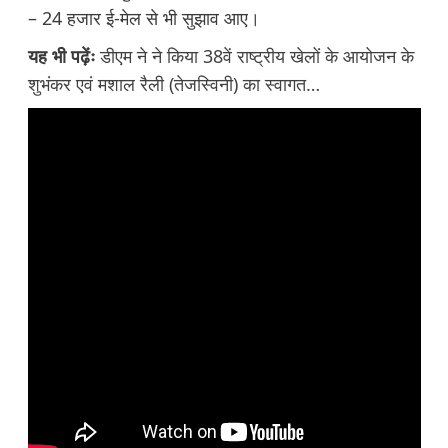
– 24 हजार ई-मेल से भी सुझाव आए।
यह भी पढ़ेंः
डीएम ने ने किया 38वें राष्ट्रीय खेलों के आयोजन के
शुभंकर एवं मशाल रैली (तेजस्विनी) का स्वागत…