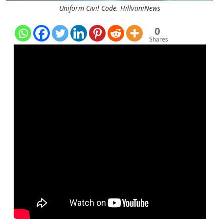
Uniform Civil Code. HillvaniNews
0
Shares