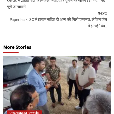
ONGC में 2500 पदों पर निकली भर्ती, देहरादून में भरे जाएंगे 114 पद। पढ़ें
navigation
पूरी जानकारी..
Next:
Paper leak: SC से हाकम सहित दो अन्य को मिली जमानत, लेकिन जेल
में ही रहेंगे बंद..
More Stories
Uttarakhand (उत्तराखंड)