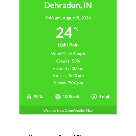
Dehradun, IN
9:48 pm,
August 8, 2026
24
°C
Light Rain
Wind Gust:
3 mph
Clouds:
53%
Visibility:
10 km
Sunrise:
5:40 am
Sunset:
7:06 pm
93 %
1005 mb
4 mph
Weather from OpenWeatherMap